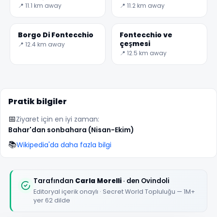
📍 11.1 km away
📍 11.2 km away
Borgo Di Fontecchio
Fontecchio ve
çeşmesi
📍 12.4 km away
📍 12.5 km away
Pratik bilgiler
🏆
🏆 #1 Trip Planner 2026
📅
Ziyaret için en iyi zaman:
Rated best travel app worldwide
Bahar'dan sonbahara (Nisan-Ekim)
📚
★★★★★
Wikipedia'da daha fazla bilgi
Keep Exploring the World
1,000,000+ places in your pocket. Free.
Tarafından
Carla Morelli
· den Ovindoli
Editoryal içerik onaylı · Secret World Topluluğu — 1M+
yer 62 dilde