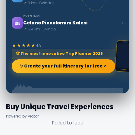
📍 0 km · Ovindoli
EVENING
🌆
›
Celano Piccolomini Kalesi
📍 6.4 km · Ovindoli
★★★★★
4.9
🏆 The most innovative Trip Planner 2026
✨ Create your full itinerary for free
Buy Unique Travel Experiences
Powered by Viator
Failed to load