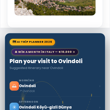
🗺 AI TRIP PLANNER 2026
🎄 WIN A MONTH IN ITALY — €10,000 →
Plan your visit to Ovindoli
Suggested itinerary near Ovindoli
MORNING
🌅
›
Ovindoli
📍 Ovindoli
AFTERNOON
☀️
›
Ovindoli Köyü-gizli Dünya