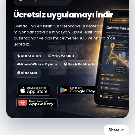
Ücretsiz uygulamayı indir
Ovindoli'nin en iyisini Secret World ile keşfedin — 1
milyondan fazla destinasyon. Kişiselleştirilmiş
güzergahlar ve gizli mücevherler. iOS ve Android'de
ücretsiz.
🧠 AI Rotaları
🎒 Trip Toolkit
🎮 KnowWhere Oyunu
🎧 Sesli Rehberler
📹 Videolar
Share ↗