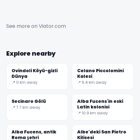
See more on
Viator.com
Explore nearby
Ovindoli Köyü-gizli
Celano Piccolomini
Dünya
Kalesi
📍 0 km away
📍 6.4 km away
Secinaro Gölü
Alba Fucens'in eski
Latin kolonisi
📍 7.7 km away
📍 10.9 km away
Alba Fucens, antik
Albe'deki San Pietro
Roma şehri
Kilisesi
✕