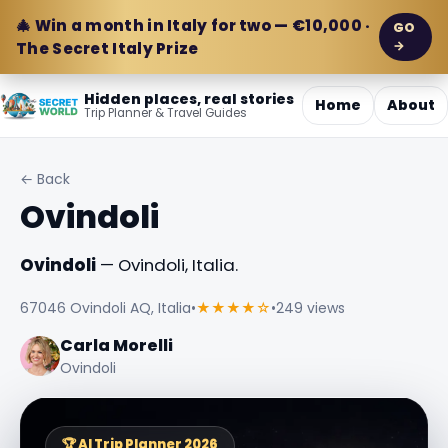
🎄 Win a month in Italy for two — €10,000 ·
GO
→
The Secret Italy Prize
Hidden places, real stories
Home
About
Trip Planner & Travel Guides
← Back
Ovindoli
Ovindoli
— Ovindoli, Italia.
67046 Ovindoli AQ, Italia
•
★★★★☆
•
249 views
Carla Morelli
Ovindoli
🏆 AI Trip Planner 2026