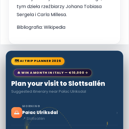
tym dzieła rzeźbiarzy Johana Tobiasa
Sergela i Carla Millesa.
Bibliografia: Wikipedia
🗺 AI TRIP PLANNER 2026
🎄 WIN A MONTH IN ITALY — €10,000 →
Plan your visit to Slottsallén
Suggested itinerary near Pałac Ulriksdal
MORNING
🌅
›
Pałac Ulriksdal
📍 Slottsallén