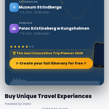
AFTERNOON
☀️
›
Muzeum Strindberga
📍 6.2 km · Slottsallén
EVENING
🌆
›
Pałac Kristineberg w Kungsholmen
📍 6.3 km · Slottsallén
★★★★★
4.9
🏆 The most innovative Trip Planner 2026
✨ Create your full itinerary for free
Buy Unique Travel Experiences
Powered by Viator