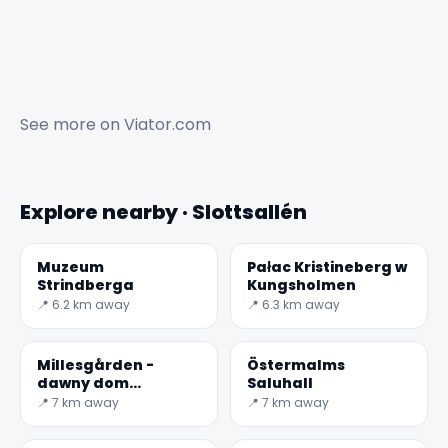
See more on
Viator.com
Explore nearby · Slottsallén
Muzeum
Pałac Kristineberg w
Strindberga
Kungsholmen
📍 6.2 km away
📍 6.3 km away
Millesgården -
Östermalms
dawny dom
Saluhall
rzeźbiarza Carla
📍 7 km away
📍 7 km away
Millesa
✕