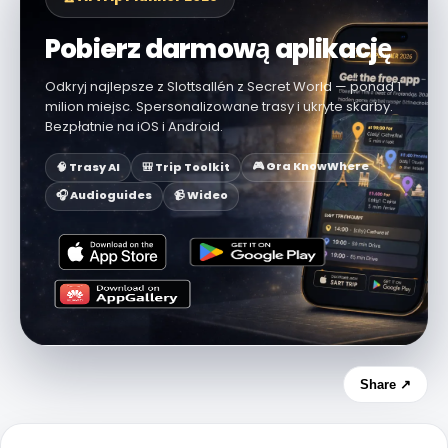
Pobierz darmową aplikację
Odkryj najlepsze z Slottsallén z Secret World — ponad 1
milion miejsc. Spersonalizowane trasy i ukryte skarby.
Bezpłatnie na iOS i Android.
🎮 Gra KnowWhere
🧠 Trasy AI
🎒 Trip Toolkit
🎧 Audioguides
📹 Wideo
Share ↗