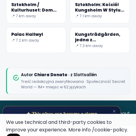
Sztokholm /
Sztokholm: Kościół
Kulturhuset: Dom
Kungsholm W Stylu
Kultury
Barokowym
📍 7 km away
📍 7.1 km away
Pałac Hallwyl
Kungsträdgården,
jedna z
📍 7.2 km away
najpiękniejszych
📍 7.3 km away
stacji metra na
świecie
🏆
🏆 #1 Trip Planner 2026
Rated best travel app worldwide
Autor
Chiara Donato
· z Slottsallén
Treść redakcyjna zweryfikowana · Społeczność Secret
★★★★★
World — 1M+ miejsc w 62 językach
Keep Exploring the World
1,000,000+ places in your pocket. Free.
×
SECRET WORLD
Terms
Privacy
About
✦ This place can become a stamp
Collect secret places in your Secret
We use technical and third-party cookies to
Passport.
improve your experience. More info
/cookie-policy
.