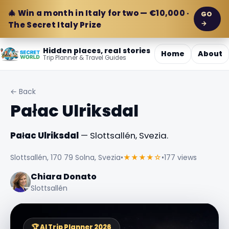
🎄 Win a month in Italy for two — €10,000 ·
GO
→
The Secret Italy Prize
Hidden places, real stories
Home
About
Trip Planner & Travel Guides
← Back
Pałac Ulriksdal
Pałac Ulriksdal
— Slottsallén, Svezia.
Slottsallén, 170 79 Solna, Svezia
•
★★★★☆
•
177 views
Chiara Donato
Slottsallén
🏆 AI Trip Planner 2026