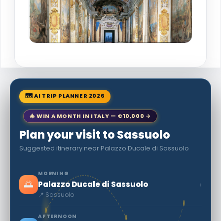
🗺 AI TRIP PLANNER 2026
🎄 WIN A MONTH IN ITALY — €10,000 →
Plan your visit to Sassuolo
Suggested itinerary near Palazzo Ducale di Sassuolo
MORNING
🌅
›
Palazzo Ducale di Sassuolo
📍 Sassuolo
AFTERNOON