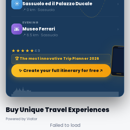
☀️
›
Sassuolo ed il Palazzo Ducale
📍 0 km · Sassuolo
EVENING
🌆
›
Museo Ferrari
📍 6.5 km · Sassuolo
★★★★★
4.9
🏆 The most innovative Trip Planner 2026
✨ Create your full itinerary for free
Buy Unique Travel Experiences
Powered by Viator
Failed to load