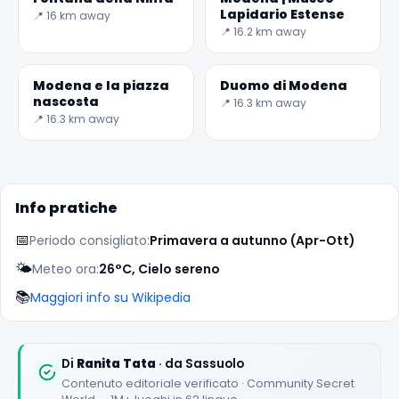
Lapidario Estense
📍 16 km away
📍 16.2 km away
Modena e la piazza
Duomo di Modena
nascosta
📍 16.3 km away
📍 16.3 km away
✕
Info pratiche
📅
Periodo consigliato:
Primavera a autunno (Apr-Ott)
🌤️
Meteo ora:
26°C, Cielo sereno
📚
Maggiori info su Wikipedia
🏆
🏆 #1 Trip Planner 2026
Rated best travel app worldwide
Di
Ranita Tata
· da Sassuolo
Contenuto editoriale verificato · Community Secret
★★★★★