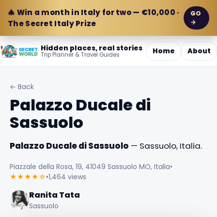
🎄 Win a month in Italy for two — €10,000 ·
GO
→
The Secret Italy Prize
Hidden places, real stories
Home
About
Trip Planner & Travel Guides
← Back
Palazzo Ducale di
Sassuolo
Palazzo Ducale di Sassuolo
— Sassuolo, Italia.
Piazzale della Rosa, 19, 41049 Sassuolo MO, Italia
•
★★★★☆
•
1,464 views
Ranita Tata
Sassuolo