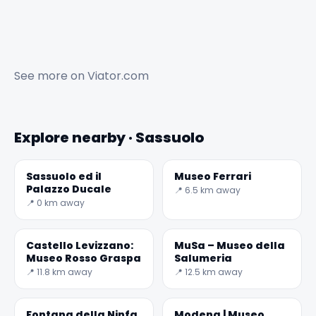
See more on
Viator.com
Explore nearby · Sassuolo
Sassuolo ed il
Museo Ferrari
Palazzo Ducale
📍 6.5 km away
📍 0 km away
Castello Levizzano:
MuSa – Museo della
Museo Rosso Graspa
Salumeria
📍 11.8 km away
📍 12.5 km away
Fontana della Ninfa
Modena | Museo