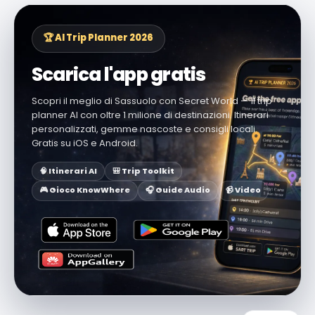
🏆 AI Trip Planner 2026
Scarica l'app gratis
Scopri il meglio di Sassuolo con Secret World — il trip
planner AI con oltre 1 milione di destinazioni. Itinerari
personalizzati, gemme nascoste e consigli locali.
Gratis su iOS e Android.
🧠 Itinerari AI
🎒 Trip Toolkit
🎮 Gioco KnowWhere
🎧 Guide Audio
📹 Video