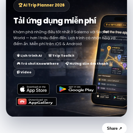
🏆 AI Trip Planner 2026
Tải ứng dụng miễn phí
Khám phá những điều tốt nhất ở Salerno với Secret
World — hơn 1 triệu điểm đến. Lịch trình cá nhân hóa và
điểm ẩn. Miễn phí trên iOS & Android.
🧠 Lịch trình AI
🎒 Trip Toolkit
🎮 Trò chơi KnowWhere
🎧 Hướng dẫn âm thanh
📹 Video
Share ↗