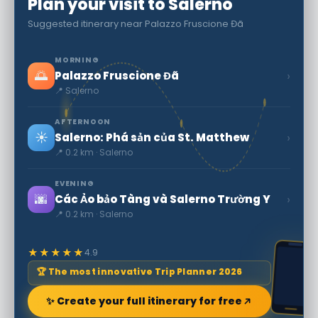
Plan your visit to Salerno
Suggested itinerary near Palazzo Fruscione Đã
MORNING
🌅
›
Palazzo Fruscione Đã
📍 Salerno
AFTERNOON
☀️
›
Salerno: Phá sản của St. Matthew
📍 0.2 km · Salerno
EVENING
🌆
›
Các Ảo bảo Tàng và Salerno Trường Y
📍 0.2 km · Salerno
★★★★★
4.9
🏆 The most innovative Trip Planner 2026
✨ Create your full itinerary for free