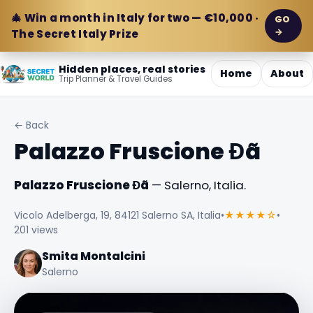
🎄 Win a month in Italy for two — €10,000 ·
GO
→
The Secret Italy Prize
Hidden places, real stories
Home
About
Trip Planner & Travel Guides
← Back
Palazzo Fruscione Đã
Palazzo Fruscione Đã
— Salerno, Italia.
Vicolo Adelberga, 19, 84121 Salerno SA, Italia
•
★★★★☆
•
201 views
Smita Montalcini
Salerno