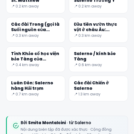
St. Matthew
Salerno Trường Y
📍 0.2 km away
📍 0.2 km away
Các đài Trong (gọi là
Đầu tiên vườn thực
Suối nguồn của
vật ở châu Âu:
Aesculapius)
Minerva Vườn
📍 0.3 km away
📍 0.3 km away
Tỉnh Khảo cổ học viện
Salerno / kính bảo
bảo Tàng của
Tàng
Salerno
📍 0.4 km away
📍 0.6 km away
Luân Đôn: Salerno
Các đài Chiến ở
hàng Hải trạm
Salerno
📍 0.7 km away
📍 1.3 km away
Bởi
Smita Montalcini
· từ Salerno
Nội dung biên tập đã được xác thực · Cộng đồng