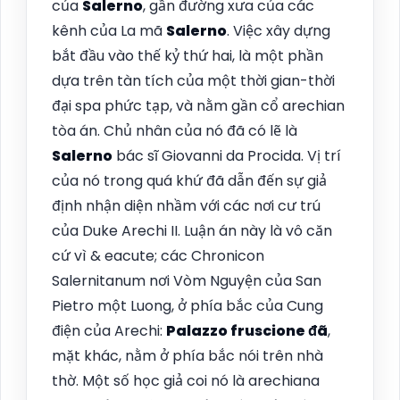
của
Salerno
, gần đường xưa của các
kênh của La mã
Salerno
. Việc xây dựng
bắt đầu vào thế kỷ thứ hai, là một phần
dựa trên tàn tích của một thời gian-thời
đại spa phức tạp, và nằm gần cổ arechian
tòa án. Chủ nhân của nó đã có lẽ là
Salerno
bác sĩ Giovanni da Procida. Vị trí
của nó trong quá khứ đã dẫn đến sự giả
định nhận diện nhầm với các nơi cư trú
của Duke Arechi II. Luận án này là vô căn
cứ vì & eacute; các Chronicon
Salernitanum nơi Vòm Nguyện của San
Pietro một Luong, ở phía bắc của Cung
điện của Arechi:
Palazzo fruscione đã
,
mặt khác, nằm ở phía bắc nói trên nhà
thờ. Một số học giả coi nó là arechiana