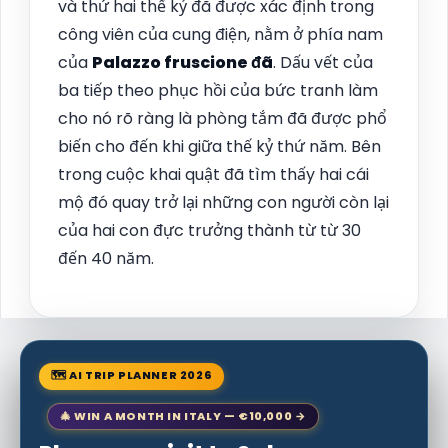
và thứ hai thế kỷ đã được xác định trong
công viên của cung điện, nằm ở phía nam
của
Palazzo fruscione đã
. Dấu vết của
ba tiếp theo phục hồi của bức tranh làm
cho nó rõ ràng là phòng tắm đã được phổ
biến cho đến khi giữa thế kỷ thứ năm. Bên
trong cuộc khai quật đã tìm thấy hai cái
mộ đó quay trở lại những con người còn lại
của hai con đực trưởng thành từ từ 30
đến 40 năm.
🗺 AI TRIP PLANNER 2026
🎄 WIN A MONTH IN ITALY — €10,000 →