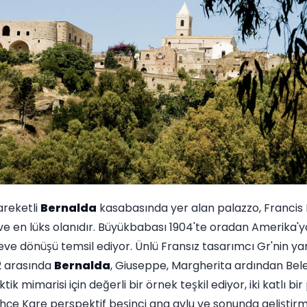
areketli
Bernalda
kasabasında yer alan palazzo, Francis 
ve en lüks olanıdır. Büyükbabası 1904'te oradan Amerika'
eve dönüşü temsil ediyor. Ünlü Fransız tasarımcı Gr'nin ya
2 arasında
Bernalda
, Giuseppe, Margherita ardından Bel
tik mimarisi için değerli bir örnek teşkil ediyor, iki katlı bi
ahçe Kare perspektif beşinci ana avlu ve sonunda geliştir