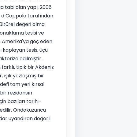
a tabi olan yapı, 2006
Ford Coppola tarafından
kültürel değeri olma.
konaklama tesisi ve
n Amerika'ya göç eden
 kaplayan tesis, üçü
kterize edilmiştir.
arklı, tipik bir Akdeniz
, ışık yozlaşmış bir
efi tam yeri kırsal
 bir rezidansın
n bazıları tarihi-
edilir. Ondokuzuncu
adar uyandıran değerli