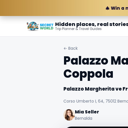
🎄 Win a 
Hidden places, real storie
Trip Planner & Travel Guides
← Back
Palazzo Ma
Coppola
Palazzo Margherita ve F
Corso Umberto I, 64, 75012 Bernal
Mia Seller
Bernalda