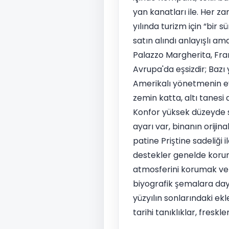
yan kanatları ile. Her z
yılında turizm için “bir
satın alındı anlayışlı am
Palazzo Margherita, Fran
Avrupa'da eşsizdir; Baz
Amerikalı yönetmenin ev
zemin katta, altı tanesi 
Konfor yüksek düzeyde sa
ayarı var, binanın orijin
patine Priştine sadeliği
destekler genelde korumak
atmosferini korumak ve k
biyografik şemalara day
yüzyılın sonlarındaki ek
tarihi tanıklıklar, fresk