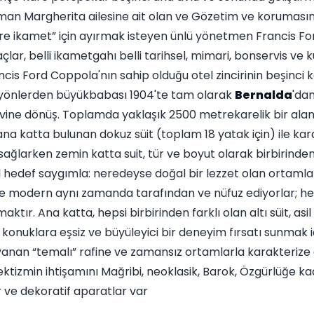
aman Margherita ailesine ait olan ve Gözetim ve korumasın
 süre ikamet” için ayırmak isteyen ünlü yönetmen Francis 
açlar, belli ikametgahı belli tarihsel, mimari, bonservis ve 
cis Ford Coppola'nın sahip olduğu otel zincirinin beşinci 
ı yönlerden büyükbabası 1904'te tam olarak
Bernalda
'da
ine dönüş. Toplamda yaklaşık 2500 metrekarelik bir alanı
ana katta bulunan dokuz süit (toplam 18 yatak için) ile kara
ğlarken zemin katta suit, tür ve boyut olarak birbirinden f
al hedef saygımla: neredeyse doğal bir lezzet olan ortamlar
 ile modern aynı zamanda tarafından ve nüfuz ediyorlar; hed
tır. Ana katta, hepsi birbirinden farklı olan altı süit, asil
onuklara eşsiz ve büyüleyici bir deneyim fırsatı sunmak içi
anan “temalı” rafine ve zamansız ortamlarla karakterize 
lektizmin ihtişamını Mağribi, neoklasik, Barok, Özgürlüğe k
ler ve dekoratif aparatlar var