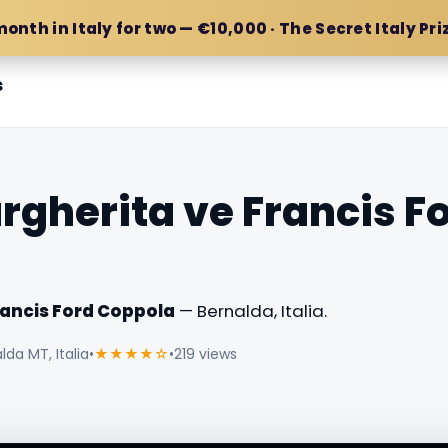
month in Italy for two — €10,000 · The Secret Italy Pri
s
rgherita ve Francis F
rancis Ford Coppola
— Bernalda, Italia.
da MT, Italia
•
★★★★☆
•
219 views