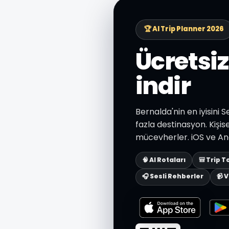
🏆 AI Trip Planner 2026
Ücretsi
indir
Bernalda'nin en iyisini 
fazla destinasyon. Kişise
mücevherler. iOS ve And
🧠 AI Rotaları
🎒 Trip T
🎧 Sesli Rehberler
📹 