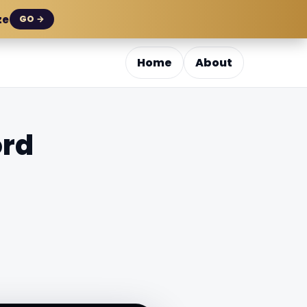
ze
GO →
Home
About
ord