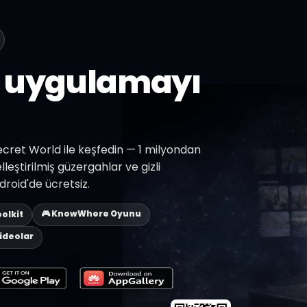
z uygulamayı
Secret World ile keşfedin — 1 milyondan
lleştirilmiş güzergahlar ve gizli
roid'de ücretsiz.
🎮 KnowWhere Oyunu
oolkit
Videolar