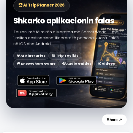
🏆 AI Trip Planner 2026
Shkarko aplikacionin falas
Zbuloni më të mirën e Maratea me Secret World — mbi
1 milion destinacione. Itinerare të personalizuara. Falas
në iOS dhe Android.
🧠 AI Itineraries
🎒 Trip Toolkit
🎮 KnowWhere Game
🎧 Audio Guides
📹 Videos
Share ↗