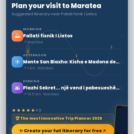
Plan your visit to Maratea
Suggested itinerary near Pallati fisnik I Lietos
MORNING
🌅
›
Pallati fisnik I Lietos
📍 Maratea
AFTERNOON
☀️
›
Monte San Biaxho: Kisha e Madona della Niv
📍 1 km · Maratea
EVENING
🌆
›
Plazhi Sekret... një vend i pabesueshëm sekret.
📍 16.5 km · Maratea
★★★★★
4.9
🏆 The most innovative Trip Planner 2026
✨ Create your full itinerary for free