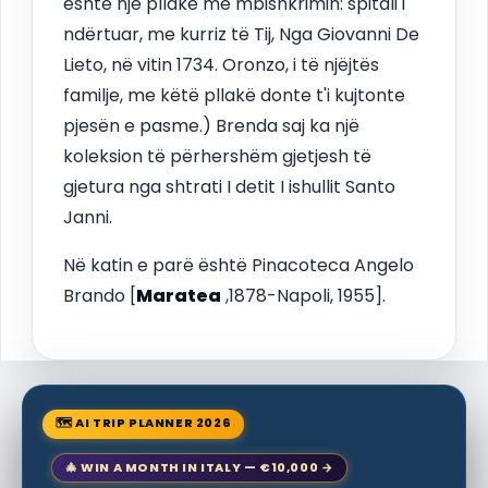
është një pllakë me mbishkrimin: spitali i
ndërtuar, me kurriz të Tij, Nga Giovanni De
Lieto, në vitin 1734. Oronzo, i të njëjtës
familje, me këtë pllakë donte t'i kujtonte
pjesën e pasme.) Brenda saj ka një
koleksion të përhershëm gjetjesh të
gjetura nga shtrati I detit I ishullit Santo
Janni.
Në katin e parë është Pinacoteca Angelo
Brando [
Maratea
,1878-Napoli, 1955].
🗺 AI TRIP PLANNER 2026
🎄 WIN A MONTH IN ITALY — €10,000 →