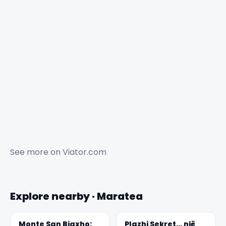
See more on
Viator.com
Explore nearby · Maratea
Monte San Biaxho:
Plazhi Sekret... një