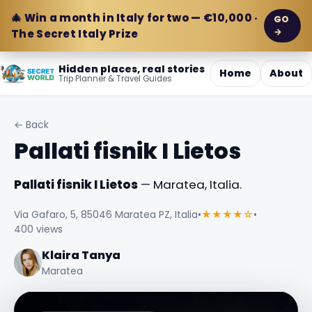
🎄 Win a month in Italy for two — €10,000 ·
GO
→
The Secret Italy Prize
Hidden places, real stories
Home
About
Trip Planner & Travel Guides
← Back
Pallati fisnik I Lietos
Pallati fisnik I Lietos
— Maratea, Italia.
Via Gafaro, 5, 85046 Maratea PZ, Italia
•
★★★★☆
•
400 views
Klaira Tanya
Maratea