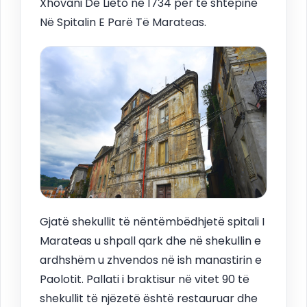
Xhovani De Lieto në 1734 për të shtëpinë
Në Spitalin E Parë Të Marateas.
Gjatë shekullit të nëntëmbëdhjetë spitali I
Marateas u shpall qark dhe në shekullin e
ardhshëm u zhvendos në ish manastirin e
Paolotit. Pallati i braktisur në vitet 90 të
shekullit të njëzetë është restauruar dhe