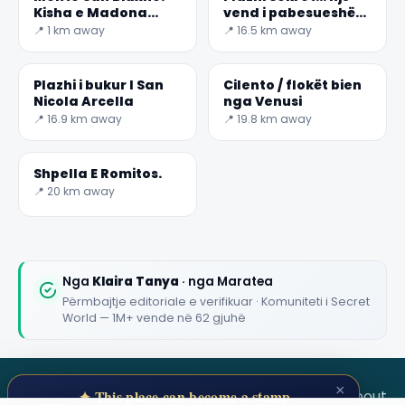
Kisha e Madona
vend i pabesueshëm
della Niv
sekret.
📍 1 km away
📍 16.5 km away
✕
Plazhi i bukur I San
Cilento / flokët bien
Nicola Arcella
nga Venusi
📍 16.9 km away
📍 19.8 km away
Shpella E Romitos.
📍 20 km away
🏆
🏆 #1 Trip Planner 2026
Rated best travel app worldwide
Nga
Klaira Tanya
· nga Maratea
Përmbajtje editoriale e verifikuar · Komuniteti i Secret
★★★★★
World — 1M+ vende në 62 gjuhë
Keep Exploring the World
1,000,000+ places in your pocket. Free.
×
SECRET WORLD
Terms
Privacy
About
✦ This place can become a stamp