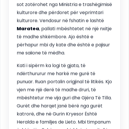
sot zotërohet nga Ministria e trashëgimisë
kulturore dhe përdoret për veprimtari
kulturore. Vendosur në fshatin e lashtë
Maratea
, pallati mbështetet në një nxitje
të madhe shkëmbore. Ajo është e
përhapur mbi dy kate dhe është e pajisur
me saiione të mëdha.
Kati i sipërm ka logi të gjata, të
ndërthururur me harkë me gurë të
punuar. Ruan portalin origjinal të litikës. Kjo
vjen me një derë të madhe druri, të
mbështetur me vija guri dhe Gjëra Të Tilla.
Gurët dhe harqet janë bërë nga gurët
katrorë, dhe në Gurin Kryesor Është
Heralda e familjes de Lieto. Mbi timpanum