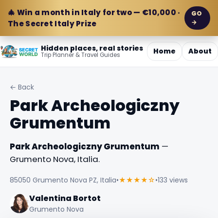
🎄 Win a month in Italy for two — €10,000 ·
GO
→
The Secret Italy Prize
Hidden places, real stories
Home
About
Trip Planner & Travel Guides
← Back
Park Archeologiczny
Grumentum
Park Archeologiczny Grumentum
—
Grumento Nova, Italia.
85050 Grumento Nova PZ, Italia
•
★★★★☆
•
133 views
Valentina Bortot
Grumento Nova