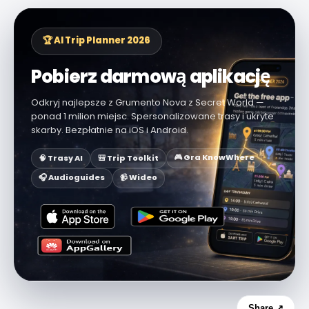
🏆 AI Trip Planner 2026
Pobierz darmową aplikację
Odkryj najlepsze z Grumento Nova z Secret World —
ponad 1 milion miejsc. Spersonalizowane trasy i ukryte
skarby. Bezpłatnie na iOS i Android.
🎮 Gra KnowWhere
🧠 Trasy AI
🎒 Trip Toolkit
🎧 Audioguides
📹 Wideo
Share ↗