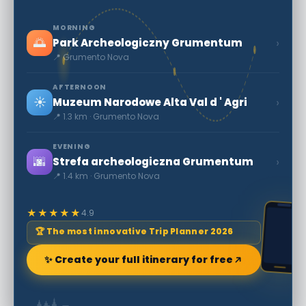
MORNING
🌅
›
Park Archeologiczny Grumentum
📍 Grumento Nova
AFTERNOON
☀️
›
Muzeum Narodowe Alta Val d ' Agri
📍 1.3 km · Grumento Nova
EVENING
🌆
›
Strefa archeologiczna Grumentum
📍 1.4 km · Grumento Nova
★★★★★
4.9
🏆 The most innovative Trip Planner 2026
✨ Create your full itinerary for free