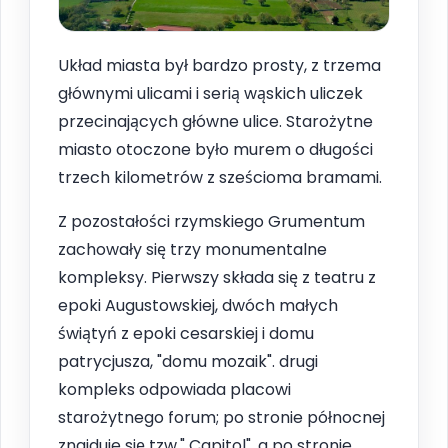
Układ miasta był bardzo prosty, z trzema
głównymi ulicami i serią wąskich uliczek
przecinających główne ulice. Starożytne
miasto otoczone było murem o długości
trzech kilometrów z sześcioma bramami.
Z pozostałości rzymskiego Grumentum
zachowały się trzy monumentalne
kompleksy. Pierwszy składa się z teatru z
epoki Augustowskiej, dwóch małych
świątyń z epoki cesarskiej i domu
patrycjusza, "domu mozaik". drugi
kompleks odpowiada placowi
starożytnego forum; po stronie północnej
znajduje się tzw." Capitol", a po stronie