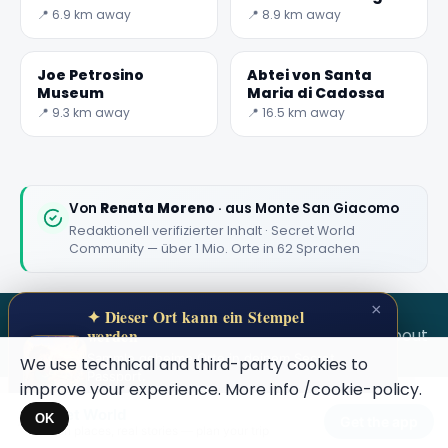
Consilina
Kampaniens
📍 6.9 km away
📍 8.9 km away
Joe Petrosino
Abtei von Santa
Museum
Maria di Cadossa
📍 9.3 km away
📍 16.5 km away
Von
Renata Moreno
· aus Monte San Giacomo
Redaktionell verifizierter Inhalt · Secret World
Community — über 1 Mio. Orte in 62 Sprachen
×
✦ Dieser Ort kann ein Stempel
SECRET WORLD
Terms
Privacy
About
werden
Sammle geheime Orte in deinem Secret
We use technical and third-party cookies to
Passport.
improve your experience. More info
/cookie-policy
.
Öffne deinen Pass →
Secret World
×
OK
Get the app
Hidden places, real stories — plan your trip