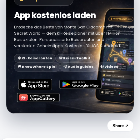
App kostenlos laden
Entdecke das Beste von Monte San Giacomo mit
Secret World — dem KI-Reiseplaner mit über 1 Million
Reisezielen. Personalisierte Reiserouten und
versteckte Geheimtipps. Kostenlos für iOS & Android.
🧠 KI-Reiserouten
🎒 Reise-Toolkit
🎮 KnowWhere Spiel
🎧 Audioguides
📹 Videos
Share ↗