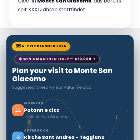
Cicc" in
Monte San Giacomo
, das bereits
seit XXXI Jahren stattfindet.
🗺 AI TRIP PLANNER 2026
🎄 WIN A MONTH IN ITALY — €10,000 →
Plan your visit to Monte San
Giacomo
Suggested itinerary near Patann'e cicc
MORNING
🌅
›
Patann'e cicc
📍 Monte San Giacomo
AFTERNOON
☀️
›
Kirche Sant'Andrea - Teggiano