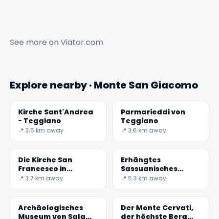
See more on
Viator.com
Explore nearby · Monte San Giacomo
Kirche Sant'Andrea
Parmarieddi von
- Teggiano
Teggiano
📍 3.5 km away
📍 3.6 km away
Die Kirche San
Erhängtes
Francesco in
Sassuanisches
Teggiano
Käsepferd
📍 3.7 km away
📍 5.3 km away
Archäologisches
Der Monte Cervati,
Museum von Sala
der höchste Berg