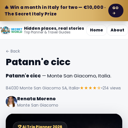
🎄 Win a month in Italy for two — €10,000 ·
GO
→
The Secret Italy Prize
Hidden places, real stories
Home
About
Trip Planner & Travel Guides
← Back
Patann'e cicc
Patann'e cicc
— Monte San Giacomo, Italia.
84030 Monte San Giacomo SA, Italia
•
★★★★☆
•
214 views
Renata Moreno
Monte San Giacomo
🏆 AI Trip Planner 2026