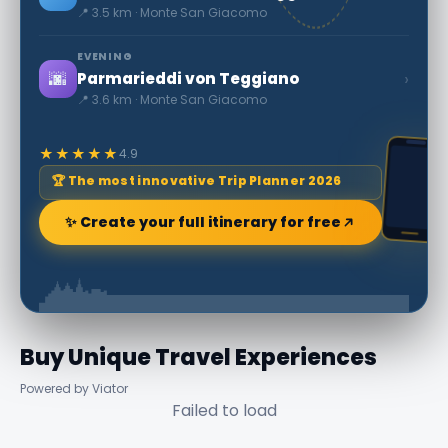
📍 3.5 km · Monte San Giacomo
EVENING
🌆
›
Parmarieddi von Teggiano
📍 3.6 km · Monte San Giacomo
★★★★★
4.9
🏆 The most innovative Trip Planner 2026
✨ Create your full itinerary for free
Buy Unique Travel Experiences
Powered by Viator
Failed to load