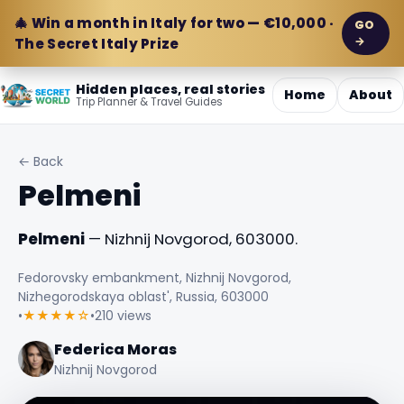
🎄 Win a month in Italy for two — €10,000 ·
GO
→
The Secret Italy Prize
Hidden places, real stories
Home
About
Trip Planner & Travel Guides
← Back
Pelmeni
Pelmeni
— Nizhnij Novgorod, 603000.
Fedorovsky embankment, Nizhnij Novgorod,
Nizhegorodskaya oblast', Russia, 603000
•
★★★★☆
•
210 views
Federica Moras
Nizhnij Novgorod