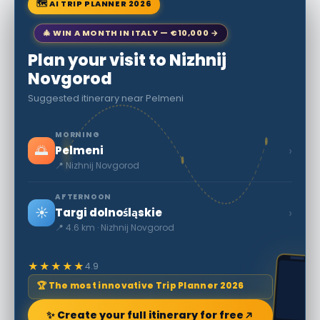
🗺 AI TRIP PLANNER 2026
🎄 WIN A MONTH IN ITALY — €10,000 →
Plan your visit to Nizhnij
Novgorod
Suggested itinerary near Pelmeni
MORNING
🌅
›
Pelmeni
📍 Nizhnij Novgorod
AFTERNOON
☀️
›
Targi dolnośląskie
📍 4.6 km · Nizhnij Novgorod
★★★★★
4.9
🏆 The most innovative Trip Planner 2026
✨ Create your full itinerary for free