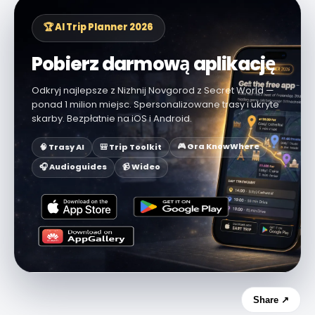
🏆 AI Trip Planner 2026
Pobierz darmową aplikację
Odkryj najlepsze z Nizhnij Novgorod z Secret World —
ponad 1 milion miejsc. Spersonalizowane trasy i ukryte
skarby. Bezpłatnie na iOS i Android.
🎮 Gra KnowWhere
🧠 Trasy AI
🎒 Trip Toolkit
🎧 Audioguides
📹 Wideo
Share ↗