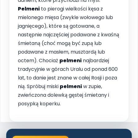
daniem, które przychodzi na myśl.
Pelmeni
to pierogi wielkości kęsa z
mielonego mięsa (zwykle wołowego lub
jagnięcego), które są gotowane, a
następnie najczęściej podawane z kwaśną
śmietaną (choć mogą być zupą lub
podawane z masłem, musztardą lub
octem). Chociaż
pelmeni
najbardziej
tradycyjnie w górach Uralu od ponad 600
lat, to danie jest znane w całej Rosji i poza
nią. Spróbuj miski
pelmeni
w zupie,
zwieńczona dolewką gęstej śmietany i
posypką koperku.