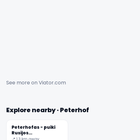
See more on
Viator.com
Explore nearby · Peterhof
Peterhofas - puiki
Rusijos
imperatoriškosios
📍 1.3 km away