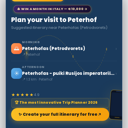
🎄 WIN A MONTH IN ITALY — €10,000 →
Plan your visit to Peterhof
Suggested itinerary near Peterhofas (Petrodvorets)
MORNING
🌅
›
Peterhofas (Petrodvorets)
📍 Peterhof
AFTERNOON
☀️
›
Peterhofas - puiki Rusijos imperatoriškosios šeimos vasaros rezidencija.
📍 1.3 km · Peterhof
★★★★★
4.9
🏆 The most innovative Trip Planner 2026
✨ Create your full itinerary for free