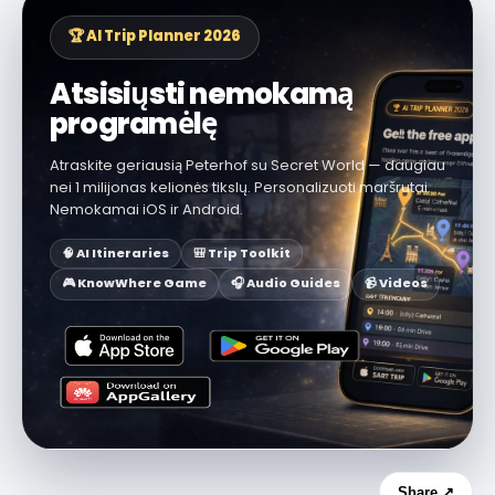
🏆 AI Trip Planner 2026
Atsisiųsti nemokamą
programėlę
Atraskite geriausią Peterhof su Secret World — daugiau
nei 1 milijonas kelionės tikslų. Personalizuoti maršrutai.
Nemokamai iOS ir Android.
🧠 AI Itineraries
🎒 Trip Toolkit
🎮 KnowWhere Game
🎧 Audio Guides
📹 Videos
Share ↗