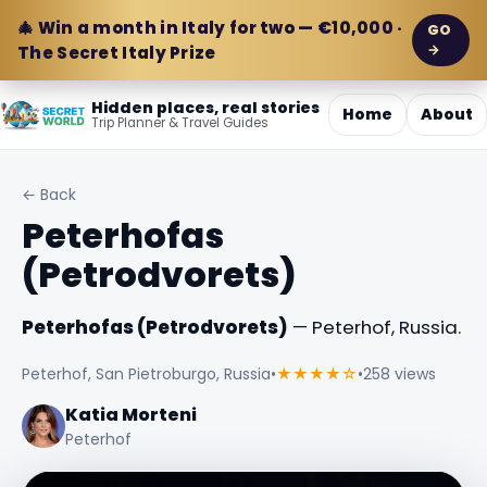
🎄 Win a month in Italy for two — €10,000 ·
GO
→
The Secret Italy Prize
Hidden places, real stories
Home
About
Trip Planner & Travel Guides
← Back
Peterhofas
(Petrodvorets)
Peterhofas (Petrodvorets)
— Peterhof, Russia.
Peterhof, San Pietroburgo, Russia
•
★★★★☆
•
258 views
Katia Morteni
Peterhof