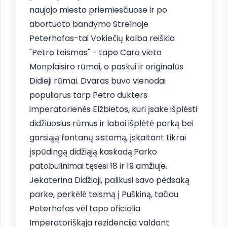
naujojo miesto priemiesčiuose ir po
abortuoto bandymo Strelnoje
Peterhofas-tai Vokiečių kalba reiškia
"Petro teismas" - tapo Caro vieta
Monplaisiro rūmai, o paskui ir originalūs
Didieji rūmai. Dvaras buvo vienodai
populiarus tarp Petro dukters
imperatorienės Elžbietos, kuri įsakė išplėsti
didžiuosius rūmus ir labai išplėtė parką bei
garsiąją fontanų sistemą, įskaitant tikrai
įspūdingą didžiąją kaskadą.Parko
patobulinimai tęsėsi 18 ir 19 amžiuje.
Jekaterina Didžioji, palikusi savo pėdsaką
parke, perkėlė teismą į Puškiną, tačiau
Peterhofas vėl tapo oficialia
Imperatoriškąja rezidencija valdant