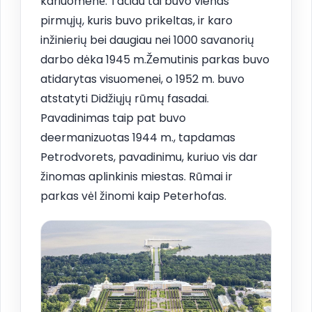
kariuomenė. Tačiau tai buvo vienas
pirmųjų, kuris buvo prikeltas, ir karo
inžinierių bei daugiau nei 1000 savanorių
darbo dėka 1945 m.Žemutinis parkas buvo
atidarytas visuomenei, o 1952 m. buvo
atstatyti Didžiųjų rūmų fasadai.
Pavadinimas taip pat buvo
deermanizuotas 1944 m., tapdamas
Petrodvorets, pavadinimu, kuriuo vis dar
žinomas aplinkinis miestas. Rūmai ir
parkas vėl žinomi kaip Peterhofas.