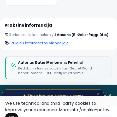
šeimos vasaros
rezidencija.
Praktinė informacija
📅
Geriausias laikas aplankyti:
Vasara (Birželis-Rugpjūtis)
📚
Daugiau informacijos Vikipedijoje
Autorius
Katia Morteni
· iš Peterhof
Redakcinis turinys patvirtintas · Secret World
bendruomenė — 1M+ vietų 62 kalbomis
×
SECRET WORLD
Terms
Privacy
About
✦ This place can become a stamp
Collect secret places in your Secret
We use technical and third-party cookies to
Passport.
improve your experience. More info
/cookie-policy
.
Open your Passport →
Secret World