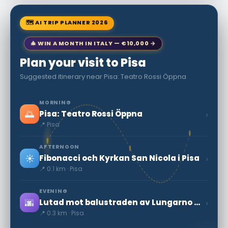
🗺 AI TRIP PLANNER 2026
🎄 WIN A MONTH IN ITALY — €10,000 →
Plan your visit to Pisa
Suggested itinerary near Pisa: Teatro Rossi Öppna
MORNING
🌅
›
Pisa: Teatro Rossi Öppna
📍 Pisa
AFTERNOON
☀️
›
Fibonacci och Kyrkan San Nicola i Pisa
📍 0.1 km · Pisa
EVENING
🌆
›
Lutad mot balustraden av Lungarno Gambacorti, med utsikt över floden vid punkt f
📍 0.3 km · Pisa