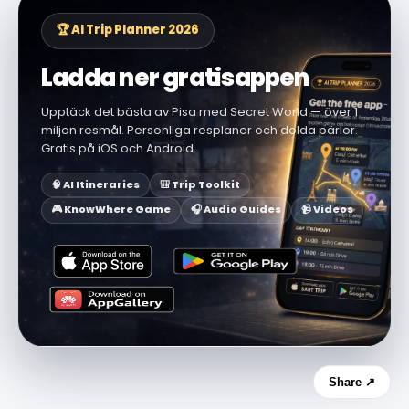
🏆 AI Trip Planner 2026
Ladda ner gratisappen
Upptäck det bästa av Pisa med Secret World — över 1
miljon resmål. Personliga resplaner och dolda pärlor.
Gratis på iOS och Android.
🧠 AI Itineraries
🎒 Trip Toolkit
🎮 KnowWhere Game
🎧 Audio Guides
📹 Videos
Share ↗