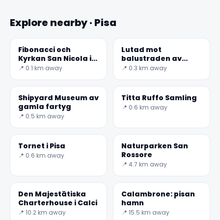
Explore nearby · Pisa
Fibonacci och
Lutad mot
Kyrkan San Nicola i
balustraden av
Pisa
Lungarno
📍 0.1 km away
📍 0.3 km away
Gambacorti, med
utsikt över floden
vid punkt f
Shipyard Museum av
Titta Ruffo Samling
gamla fartyg
📍 0.6 km away
📍 0.5 km away
Tornet i Pisa
Naturparken San
Rossore
📍 0.6 km away
📍 4.7 km away
Den Majestätiska
Calambrone: pisan
Charterhouse i Calci
hamn
📍 10.2 km away
📍 15.5 km away