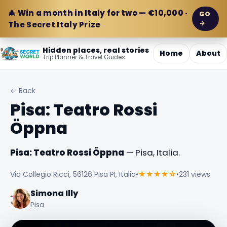
🎄 Win a month in Italy for two — €10,000 ·
GO
→
The Secret Italy Prize
Hidden places, real stories
Home
About
Trip Planner & Travel Guides
← Back
Pisa: Teatro Rossi
Öppna
Pisa: Teatro Rossi Öppna
— Pisa, Italia.
Via Collegio Ricci, 56126 Pisa PI, Italia
•
★★★★☆
•
231 views
Simona Illy
Pisa