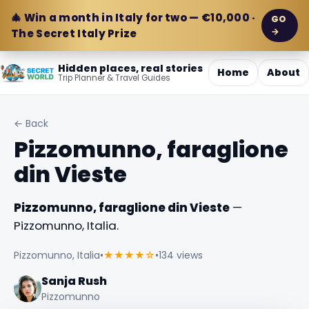
🎄 Win a month in Italy for two — €10,000 ·
GO
→
The Secret Italy Prize
Hidden places, real stories
Home
About
Trip Planner & Travel Guides
← Back
Pizzomunno, faraglione
din Vieste
Pizzomunno, faraglione din Vieste
—
Pizzomunno, Italia.
Pizzomunno, Italia
•
★★★★☆
•
134 views
Sanja Rush
Pizzomunno