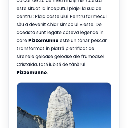
calcar de 25 de metri înălțime. Acesta
este situat la începutul plajei la sud de
centru : Plaja castelului. Pentru farmecul
său a devenit chiar simbolul Vieste. De
aceasta sunt legate câteva legende în
care
Pizzomunno
este un tânăr pescar
transformat în piatră pietrificat de
sirenele geloase geloase ale frumoasei
Cristalda, fată iubită de tânărul
Pizzomunno
.