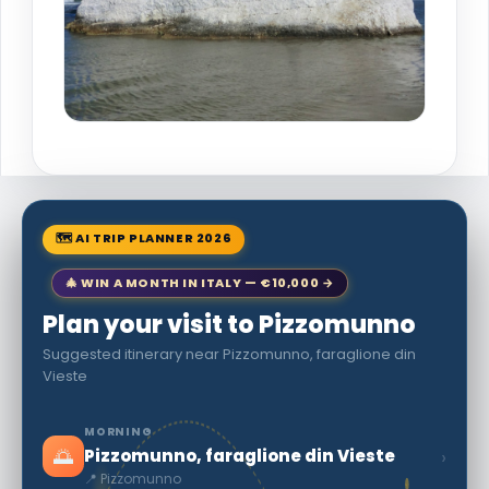
🗺 AI TRIP PLANNER 2026
🎄 WIN A MONTH IN ITALY — €10,000 →
Plan your visit to Pizzomunno
Suggested itinerary near Pizzomunno, faraglione din
Vieste
MORNING
🌅
›
Pizzomunno, faraglione din Vieste
📍 Pizzomunno