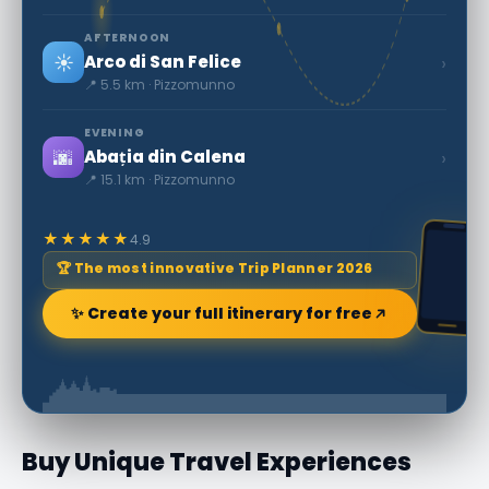
AFTERNOON
☀️
›
Arco di San Felice
📍 5.5 km · Pizzomunno
EVENING
🌆
›
Abația din Calena
📍 15.1 km · Pizzomunno
★★★★★
4.9
🏆 The most innovative Trip Planner 2026
✨ Create your full itinerary for free
Buy Unique Travel Experiences