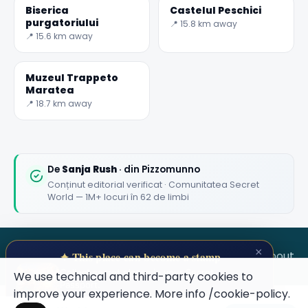
Biserica
Castelul Peschici
purgatoriului
📍 15.8 km away
📍 15.6 km away
Muzeul Trappeto
Maratea
📍 18.7 km away
De
Sanja Rush
· din Pizzomunno
Conținut editorial verificat · Comunitatea Secret
World — 1M+ locuri în 62 de limbi
×
SECRET WORLD
Terms
Privacy
About
✦ This place can become a stamp
Collect secret places in your Secret
We use technical and third-party cookies to
Passport.
improve your experience. More info
/cookie-policy
.