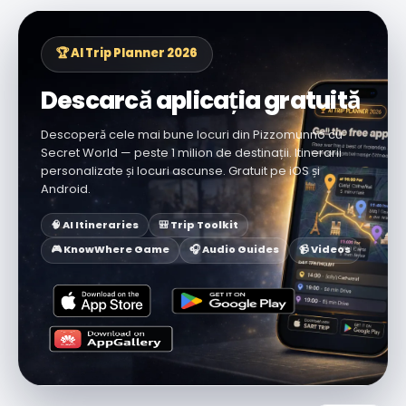
🏆 AI Trip Planner 2026
Descarcă aplicația gratuită
Descoperă cele mai bune locuri din Pizzomunno cu
Secret World — peste 1 milion de destinații. Itinerarii
personalizate și locuri ascunse. Gratuit pe iOS și
Android.
🧠 AI Itineraries
🎒 Trip Toolkit
🎮 KnowWhere Game
🎧 Audio Guides
📹 Videos