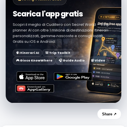
Scarica l'app gratis
Scopri il meglio di Cudillero con Secret World — il trip
planner AI con oltre 1 milione di destinazioni. Itinerari
personalizzati, gemme nascoste e consigli locali.
Gratis su iOS e Android.
🧠 Itinerari AI
🎒 Trip Toolkit
🎮 Gioco KnowWhere
🎧 Guide Audio
📹 Video
Share ↗