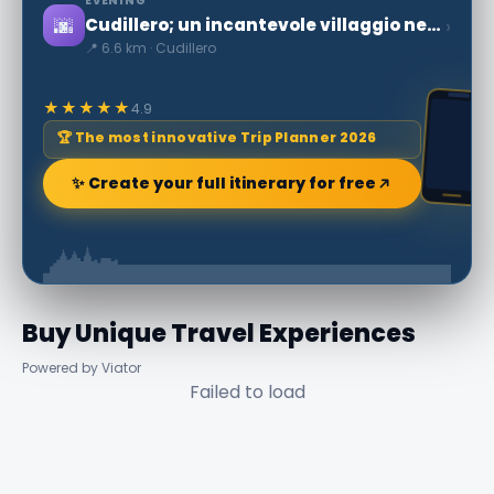
EVENING
🌆
›
Cudillero; un incantevole villaggio nelle Asturie, Spagna
📍 6.6 km · Cudillero
★★★★★
4.9
🏆 The most innovative Trip Planner 2026
✨ Create your full itinerary for free
Buy Unique Travel Experiences
Powered by Viator
Failed to load