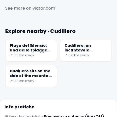
See more on
Viator.com
Explore nearby · Cudillero
Playa del Silencio:
Cudillero; un
Una delle spiagge
incantevole
più belle della
villaggio nelle
📍 0.5 km away
📍 6.6 km away
Spagna - Mondo
Asturie, Spagna
Segreto
Cudillero sits on the
side of the mountain
facing the sea
📍 11.8 km away
Info pratiche
📅
Periodo consigliato:
Primavera a autunno (Apr-Ott)