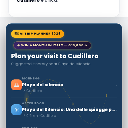
Cudillero
è unica.
🗺 AI TRIP PLANNER 2026
🎄 WIN A MONTH IN ITALY — €10,000 →
Plan your visit to Cudillero
Suggested itinerary near Playa del silencio
MORNING
🌅
›
Playa del silencio
📍 Cudillero
AFTERNOON
☀️
›
Playa del Silencio: Una delle spiagge più belle della Spagna - Mondo Segreto
📍 0.5 km · Cudillero