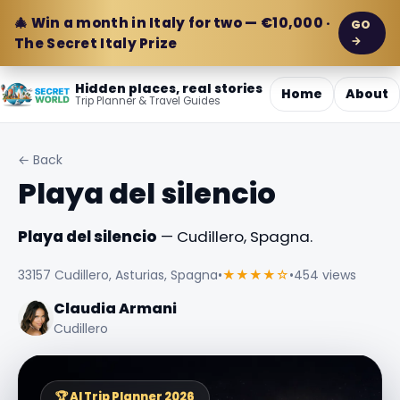
🎄 Win a month in Italy for two — €10,000 ·
GO
→
The Secret Italy Prize
Hidden places, real stories
Home
About
Trip Planner & Travel Guides
← Back
Playa del silencio
Playa del silencio
— Cudillero, Spagna.
33157 Cudillero, Asturias, Spagna
•
★★★★☆
•
454 views
Claudia Armani
Cudillero
🏆 AI Trip Planner 2026