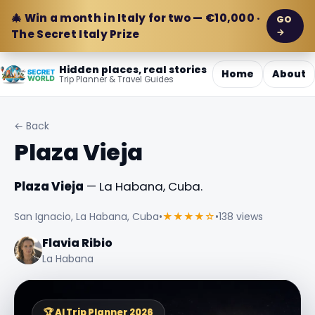
🎄 Win a month in Italy for two — €10,000 ·
GO
→
The Secret Italy Prize
Hidden places, real stories
Home
About
Trip Planner & Travel Guides
← Back
Plaza Vieja
Plaza Vieja
— La Habana, Cuba.
San Ignacio, La Habana, Cuba
•
★★★★☆
•
138 views
Flavia Ribio
La Habana
🏆 AI Trip Planner 2026