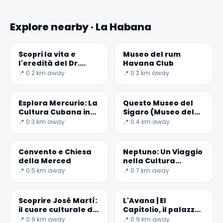
Explore nearby · La Habana
Scopri la vita e
Museo del rum
l'eredità del Dr.
Havana Club
Carlos J. Finlay a
📍 0.2 km away
📍 0.2 km away
Cuba
Esplora Mercurio: La
Questo Museo del
Cultura Cubana in
Sigaro (Museo del
Musica e Storia
Tabaco)
📍 0.3 km away
📍 0.4 km away
✕
Convento e Chiesa
Neptuno: Un Viaggio
della Merced
nella Cultura
Cubana
📍 0.5 km away
📍 0.7 km away
Scoprire José Martí:
L'Avana | El
il cuore culturale di
Capitolio, il palazzo
Cuba
del Campidoglio
📍 0.9 km away
📍 0.9 km away