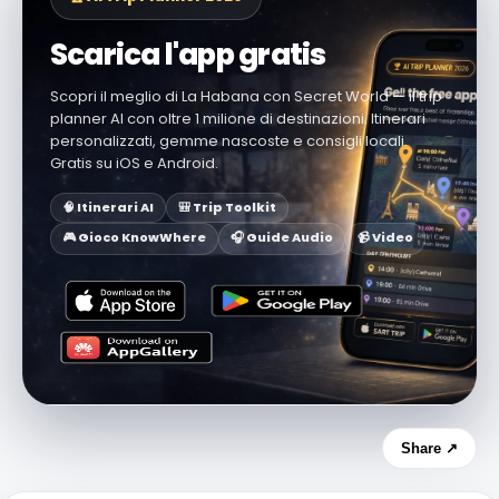
Scarica l'app gratis
Scopri il meglio di La Habana con Secret World — il trip
planner AI con oltre 1 milione di destinazioni. Itinerari
personalizzati, gemme nascoste e consigli locali.
Gratis su iOS e Android.
🧠 Itinerari AI
🎒 Trip Toolkit
🎮 Gioco KnowWhere
🎧 Guide Audio
📹 Video
Share ↗