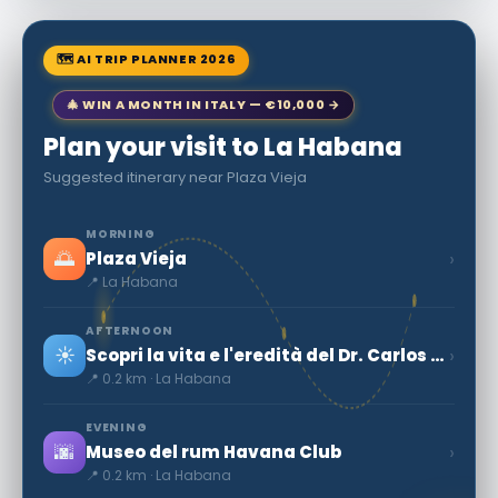
🗺 AI TRIP PLANNER 2026
🎄 WIN A MONTH IN ITALY — €10,000 →
Plan your visit to La Habana
Suggested itinerary near Plaza Vieja
MORNING
🌅
›
Plaza Vieja
📍 La Habana
AFTERNOON
☀️
›
Scopri la vita e l'eredità del Dr. Carlos J. Finlay a Cuba
📍 0.2 km · La Habana
EVENING
🌆
›
Museo del rum Havana Club
📍 0.2 km · La Habana