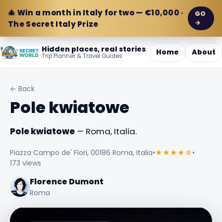
🎄 Win a month in Italy for two — €10,000 ·
GO
→
The Secret Italy Prize
Hidden places, real stories
Home
About
Trip Planner & Travel Guides
← Back
Pole kwiatowe
Pole kwiatowe
— Roma, Italia.
Piazza Campo de' Fiori, 00186 Roma, Italia
•
★★★★☆
•
173 views
Florence Dumont
Roma