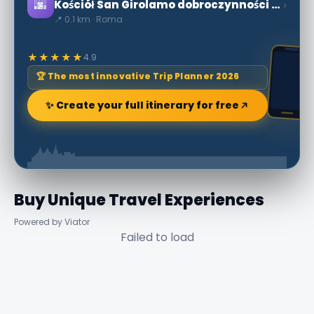
🌆
›
Kościół San Girolamo dobroczynności Borromini
📍 0.1 km · Roma
★★★★★
4.9
🏆 The most innovative Trip Planner 2026
✨ Create your full itinerary for free
Buy Unique Travel Experiences
Powered by Viator
Failed to load