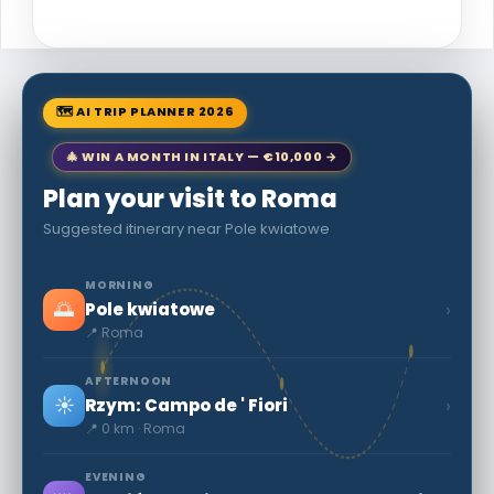
🗺 AI TRIP PLANNER 2026
🎄 WIN A MONTH IN ITALY — €10,000 →
Plan your visit to Roma
Suggested itinerary near Pole kwiatowe
MORNING
🌅
›
Pole kwiatowe
📍 Roma
AFTERNOON
☀️
›
Rzym: Campo de ' Fiori
📍 0 km · Roma
EVENING