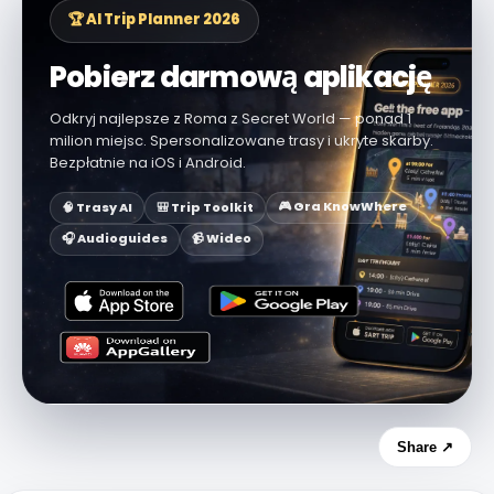
🏆 AI Trip Planner 2026
Pobierz darmową aplikację
Odkryj najlepsze z Roma z Secret World — ponad 1
milion miejsc. Spersonalizowane trasy i ukryte skarby.
Bezpłatnie na iOS i Android.
🎮 Gra KnowWhere
🧠 Trasy AI
🎒 Trip Toolkit
🎧 Audioguides
📹 Wideo
Share ↗