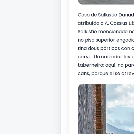
Casa de Sallustio Danad
atribuída a A. Cossius L
Sallustio mencionado n
no piso superior engadid
tiña dous pórticos con 
cervo. Un corredor leva 
taberneiro: aquí, na pa
cans, porque el se atre