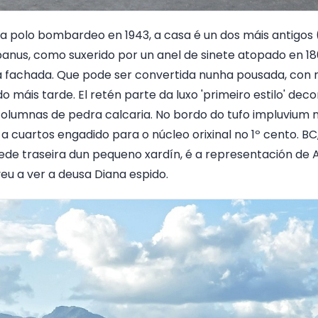
a polo bombardeo en 1943, a casa é un dos máis antigos (
ibanus, como suxerido por un anel de sinete atopado en 18
a fachada. Que pode ser convertida nunha pousada, con
o máis tarde. El retén parte da luxo 'primeiro estilo' deco
columnas de pedra calcaria. No bordo do tufo impluvium n
a cuartos engadido para o núcleo orixinal no 1º cento. BC, 
rede traseira dun pequeno xardín, é a representación de
veu a ver a deusa Diana espido.