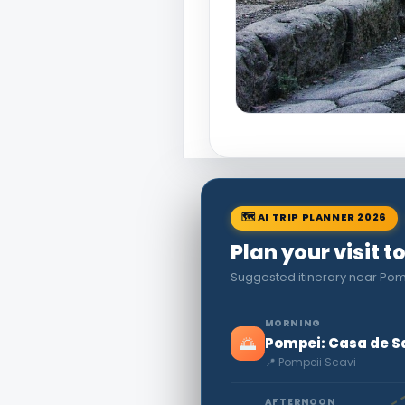
🗺 AI TRIP PLANNER 2026
Plan your visit t
Suggested itinerary near Pom
MORNING
🌅
Pompei: Casa de Sa
📍 Pompeii Scavi
AFTERNOON