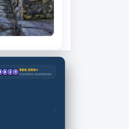
500.000+
M
A
J
+
travelers worldwide
›