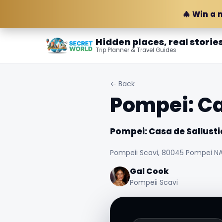
🎄 Win a 
Hidden places, real storie
Trip Planner & Travel Guides
← Back
Pompei: Ca
Pompei: Casa de Sallusti
Pompeii Scavi, 80045 Pompei NA, 
Gal Cook
Pompeii Scavi