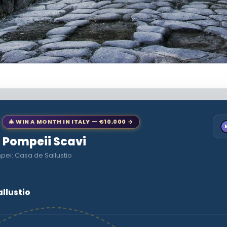
🎄 WIN A MONTH IN ITALY — €10,000 →
o Pompeii Scavi
pei: Casa de Sallustio
llustio