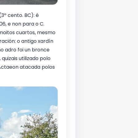
3º cento. BC): é
06, e non para o C.
 moitos cuartos, mesmo
ración: o antigo xardín
o adro foi un bronce
quizais utilizado polo
 Actaeon atacada polos