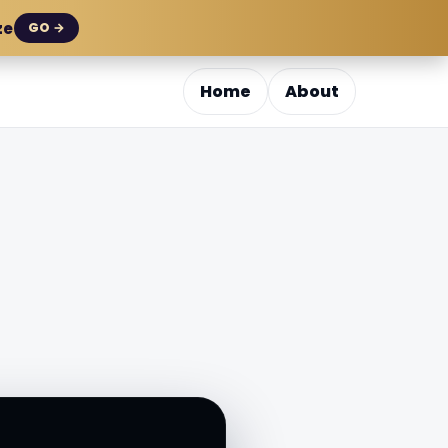
ze
GO →
Home
About