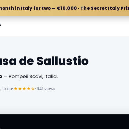
month in Italy for two — €10,000 · The Secret Italy Pri
s
sa de Sallustio
o
— Pompeii Scavi, Italia.
Italia
•
★★★★☆
•
941 views