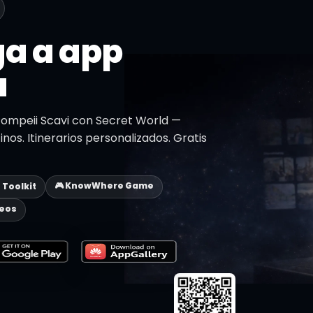
a a app
a
Pompeii Scavi con Secret World —
inos. Itinerarios personalizados. Gratis
🎮 KnowWhere Game
p Toolkit
deos