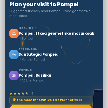
Plan your visit to Pompei
Suggested itinerary near Pompei: Etxea geometriko
mosaikoak
MORNING
🌅
›
Pompei: Etxea geometriko mosaikoak
📍 Pompei
AFTERNOON
☀️
›
Santutegia Ponpeia
📍 0.4 km · Pompei
EVENING
🌆
›
Pompei: Basilika
📍 1.2 km · Pompei
★★★★★
4.9
🏆 The most innovative Trip Planner 2026