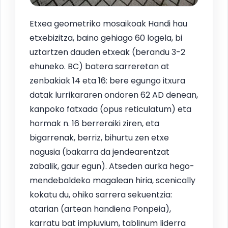
Etxea geometriko mosaikoak Handi hau
etxebizitza, baino gehiago 60 logela, bi
uztartzen dauden etxeak (berandu 3-2
ehuneko. BC) batera sarreretan at
zenbakiak 14 eta 16: bere egungo itxura
datak lurrikararen ondoren 62 AD denean,
kanpoko fatxada (opus reticulatum) eta
hormak n. 16 berreraiki ziren, eta
bigarrenak, berriz, bihurtu zen etxe
nagusia (bakarra da jendearentzat
zabalik, gaur egun). Atseden aurka hego-
mendebaldeko magalean hiria, scenically
kokatu du, ohiko sarrera sekuentzia:
atarian (artean handiena Ponpeia),
karratu bat impluvium, tablinum liderra