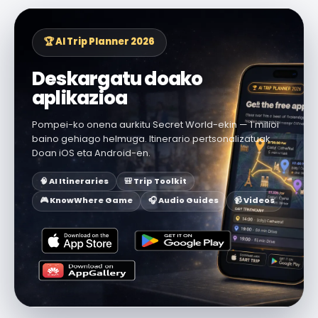
🏆 AI Trip Planner 2026
Deskargatu doako
aplikazioa
Pompei-ko onena aurkitu Secret World-ekin — 1 milioi
baino gehiago helmuga. Itinerario pertsonalizatuak.
Doan iOS eta Android-en.
🧠 AI Itineraries
🎒 Trip Toolkit
🎮 KnowWhere Game
🎧 Audio Guides
📹 Videos