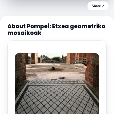
Share ↗
About Pompei: Etxea geometriko
mosaikoak