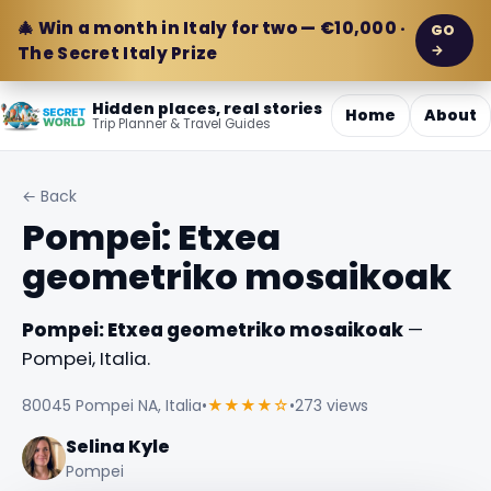
🎄 Win a month in Italy for two — €10,000 ·
GO
→
The Secret Italy Prize
Hidden places, real stories
Home
About
Trip Planner & Travel Guides
← Back
Pompei: Etxea
geometriko mosaikoak
Pompei: Etxea geometriko mosaikoak
—
Pompei, Italia.
80045 Pompei NA, Italia
•
★★★★☆
•
273 views
Selina Kyle
Pompei