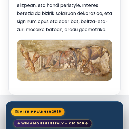
elizpean, eta handi peristyle. Interes
berezia da bizirik solairuan dekorazioa, eta
signinum opus eta eder bat, beltza-eta-
zuri mosaiko batean, eredu geometriko.
🗺 AI TRIP PLANNER 2026
🎄 WIN A MONTH IN ITALY — €10,000 →