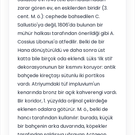
zarar gören ev, en eskilerden biridir (3.
cent. M. ö.): cephede bahsedilen C.
Sallustio'ya değil, 1806'da bulunan bir
mühür halkası tarafından önerildiği gibi A.
Cossius Libanus'a atfedilir. Belki de bir
Hana dönüştürüldü ve daha sonra üst
katta bile birçok oda eklendi. Lüks ‘ilk stil’
dekorasyonunun bir kısmını koruyor: antik
bahçede kireçtaşı sütunlu iki portikos
vardı. Atriyumdaki tüf impluvium'un
kenarında bronz bir açık kahverengi vardı.
Bir koridor, 1. yüzyılda orijinal çekirdeğe
eklenen odalara götürür. M. ö., belki de
hancı tarafından kullanılır: burada, küçük
bir bahçenin arka duvarında, köpekler
tarafından saldırıya uğrayan Actaeon