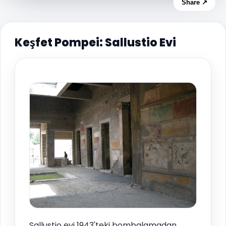
Share ↗
Keşfet Pompei: Sallustio Evi
Sallustio evi 1943'teki bombalamadan