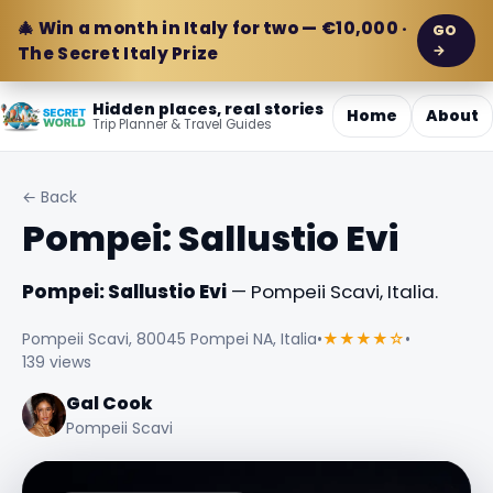
🎄 Win a month in Italy for two — €10,000 ·
GO
→
The Secret Italy Prize
Hidden places, real stories
Home
About
Trip Planner & Travel Guides
← Back
Pompei: Sallustio Evi
Pompei: Sallustio Evi
— Pompeii Scavi, Italia.
Pompeii Scavi, 80045 Pompei NA, Italia
•
★★★★☆
•
139 views
Gal Cook
Pompeii Scavi