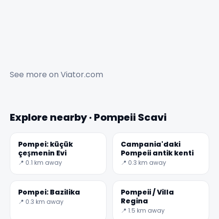
See more on
Viator.com
Explore nearby · Pompeii Scavi
Pompei: küçük
Campania'daki
çeşmenin Evi
Pompeii antik kenti
📍 0.1 km away
📍 0.3 km away
Pompei: Bazilika
Pompeii / Villa
Regina
📍 0.3 km away
📍 1.5 km away