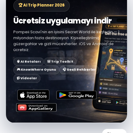
🏆 AI Trip Planner 2026
Ücretsiz uygulamayı indir
Pompeii Scavi'nin en iyisini Secret World ile keşfedin — 1
milyondan fazla destinasyon. Kişiselleştirilmiş
güzergahlar ve gizli mücevherler. iOS ve Android'de
ücretsiz.
🧠 AI Rotaları
🎒 Trip Toolkit
🎮 KnowWhere Oyunu
🎧 Sesli Rehberler
📹 Videolar