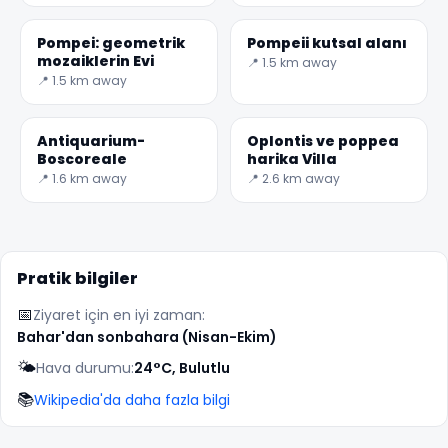
Pompei: geometrik
Pompeii kutsal alanı
mozaiklerin Evi
📍 1.5 km away
📍 1.5 km away
✕
Antiquarium-
Oplontis ve poppea
Boscoreale
harika Villa
📍 1.6 km away
📍 2.6 km away
Pratik bilgiler
📅
🏆
🏆 #1 Trip Planner 2026
Ziyaret için en iyi zaman:
Rated best travel app worldwide
Bahar'dan sonbahara (Nisan-Ekim)
🌤️
Hava durumu:
24°C, Bulutlu
★★★★★
📚
Wikipedia'da daha fazla bilgi
Keep Exploring the World