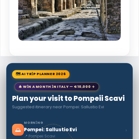
🗺 AI TRIP PLANNER 2026
🎄 WIN A MONTH IN ITALY — €10,000 →
Plan your visit to Pompeii Scavi
Suggested itinerary near Pompei: Sallustio Evi
MORNING
🌅
›
Pompei: Sallustio Evi
📍 Pompeii Scavi