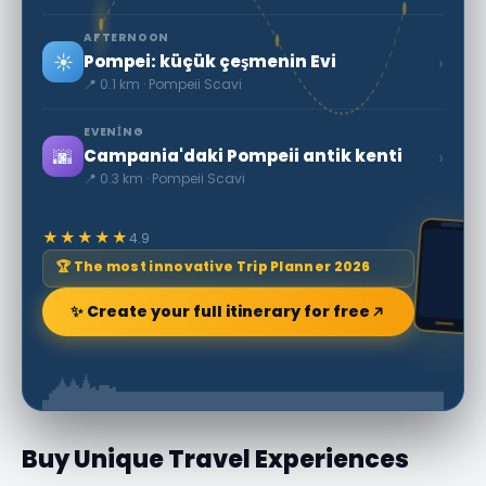
AFTERNOON
☀️
›
Pompei: küçük çeşmenin Evi
📍 0.1 km · Pompeii Scavi
EVENING
🌆
›
Campania'daki Pompeii antik kenti
📍 0.3 km · Pompeii Scavi
★★★★★
4.9
🏆 The most innovative Trip Planner 2026
✨ Create your full itinerary for free
Buy Unique Travel Experiences