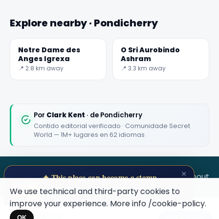
Explore nearby · Pondicherry
Notre Dame des
O Sri Aurobindo
Anges Igrexa
Ashram
📍 2.8 km away
📍 3.3 km away
Por
Clark Kent
· de Pondicherry
Contido editorial verificado · Comunidade Secret
World — 1M+ lugares en 62 idiomas
×
SECRET WORLD
Terms
Privacy
About
✦ This place can become a stamp
Collect secret places in your Secret
We use technical and third-party cookies to
Passport.
improve your experience. More info
/cookie-policy
.
Open your Passport →
Secret World
OK