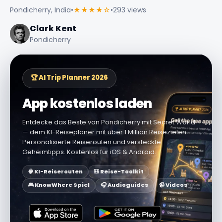
Pondicherry, India
•
★★★★☆
•
293 views
Clark Kent
Pondicherry
🏆 AI Trip Planner 2026
App kostenlos laden
Entdecke das Beste von Pondicherry mit Secret World
— dem KI-Reiseplaner mit über 1 Million Reisezielen.
Personalisierte Reiserouten und versteckte
Geheimtipps. Kostenlos für iOS & Android.
🧠 KI-Reiserouten
🎒 Reise-Toolkit
🎮 KnowWhere Spiel
🎧 Audioguides
📹 Videos