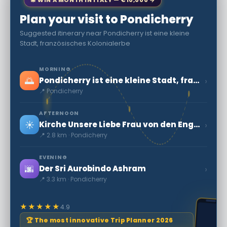
🎄 WIN A MONTH IN ITALY — €10,000 →
Plan your visit to Pondicherry
Suggested itinerary near Pondicherry ist eine kleine
Stadt, französisches Kolonialerbe
MORNING
🌅
›
Pondicherry ist eine kleine Stadt, französisches Kolonialerbe
📍 Pondicherry
AFTERNOON
☀️
›
Kirche Unsere Liebe Frau von den Engeln
📍 2.8 km · Pondicherry
EVENING
🌆
›
Der Sri Aurobindo Ashram
📍 3.3 km · Pondicherry
★★★★★
4.9
🏆 The most innovative Trip Planner 2026