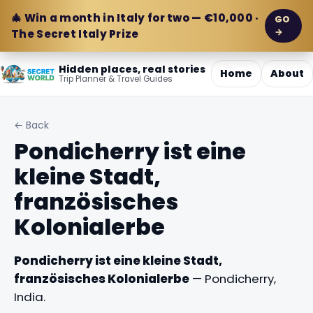
🎄 Win a month in Italy for two — €10,000 ·
GO
→
The Secret Italy Prize
Hidden places, real stories
Home
About
Trip Planner & Travel Guides
← Back
Pondicherry ist eine
kleine Stadt,
französisches
Kolonialerbe
Pondicherry ist eine kleine Stadt,
französisches Kolonialerbe
— Pondicherry,
India.