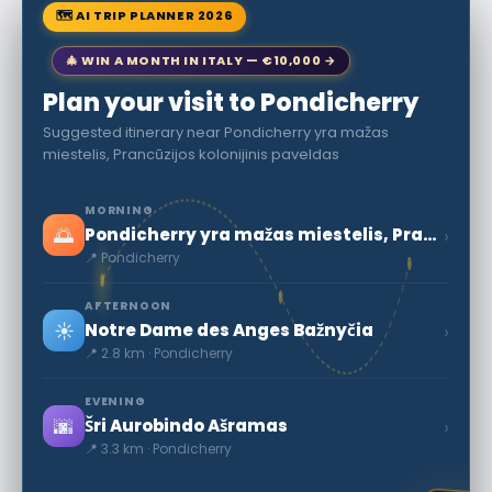
🗺 AI TRIP PLANNER 2026
🎄 WIN A MONTH IN ITALY — €10,000 →
Plan your visit to Pondicherry
Suggested itinerary near Pondicherry yra mažas
miestelis, Prancūzijos kolonijinis paveldas
MORNING
🌅
›
Pondicherry yra mažas miestelis, Prancūzijos kolonijinis paveldas
📍 Pondicherry
AFTERNOON
☀️
›
Notre Dame des Anges Bažnyčia
📍 2.8 km · Pondicherry
EVENING
🌆
›
Šri Aurobindo Ašramas
📍 3.3 km · Pondicherry