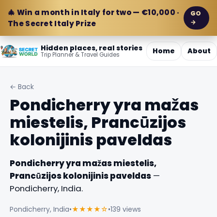
🎄 Win a month in Italy for two — €10,000 ·
GO
→
The Secret Italy Prize
Hidden places, real stories
Home
About
Trip Planner & Travel Guides
← Back
Pondicherry yra mažas
miestelis, Prancūzijos
kolonijinis paveldas
Pondicherry yra mažas miestelis,
Prancūzijos kolonijinis paveldas
—
Pondicherry, India.
Pondicherry, India
•
★★★★☆
•
139 views