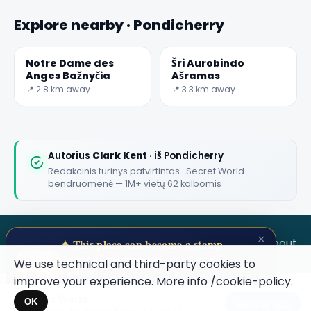
Explore nearby · Pondicherry
Notre Dame des
Šri Aurobindo
Anges Bažnyčia
Ašramas
📍 2.8 km away
📍 3.3 km away
Autorius
Clark Kent
· iš Pondicherry
Redakcinis turinys patvirtintas · Secret World
bendruomenė — 1M+ vietų 62 kalbomis
×
SECRET WORLD
Terms
Privacy
About
✦ This place can become a stamp
Collect secret places in your Secret
We use technical and third-party cookies to
Passport.
improve your experience. More info
/cookie-policy
.
Open your Passport →
Secret World
×
OK
Get the app
Hidden places, real stories — plan your trip