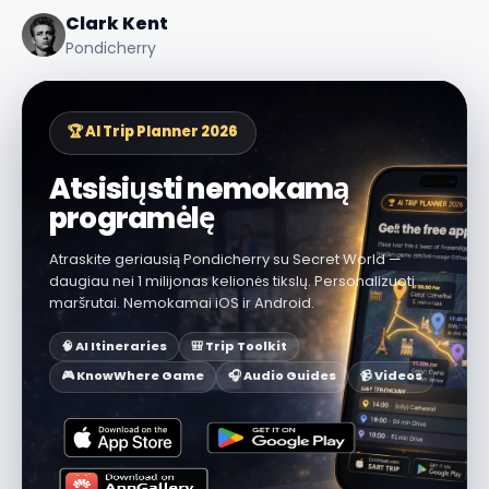
Clark Kent
Pondicherry
🏆 AI Trip Planner 2026
Atsisiųsti nemokamą
programėlę
Atraskite geriausią Pondicherry su Secret World —
daugiau nei 1 milijonas kelionės tikslų. Personalizuoti
maršrutai. Nemokamai iOS ir Android.
🧠 AI Itineraries
🎒 Trip Toolkit
🎮 KnowWhere Game
🎧 Audio Guides
📹 Videos