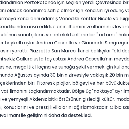
dlandırılan PortoRotondo için seçilen yerdi. Çevresinde bi
manı olacak donanıma sahip olmak için kendisini iyi ödünç ve
urmaya kendilerini adamış Venedikli kontlar Nicolo ve Luig
liğinden inşa edildi, o anın ilhamını ve ilhamını izleyerek
ndo'nun sanatçıların ve entelektüellerin bir " ortamı " hali
r heykeltraşlar Andrea Cascella ve Giancarlo Sangregorio'
asını yarattı: Piazzetta San Marco. İkinci balıkçılar "old do
mi sekiz Gallura usta taş ustası Andrea Cascella'nın meyd
esine, megalitik Haçına ve sunağa şekil vermek için kullandı
nda Ağustos ayında 30 binin zirvesiyle yaklaşık 20 bin mi
çeklerinden biri. Pitoresk plajlar, bölgeyi ve her büyüklük
an yat limanını taçlandırmaktadır. Bölge üç "noktaya" ayrıl
ve yemyeşil Akdeniz bitki örtüsünün gizlediği kültür, moda,
i, konutlarını ve prestijli villalarını ağırlamaktadır. Olbia 
valimanı ile gelişimini daha da destekledi.