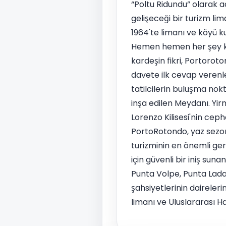
“Poltu Ridundu” olarak a
gelişeceği bir turizm li
1964'te limanı ve köyü k
Hemen hemen her şey kendi
kardeşin fikri, Portoroto
davete ilk cevap verenle
tatilcilerin buluşma nokt
inşa edilen Meydanı. Yir
Lorenzo Kilisesi'nin ceph
PortoRotondo, yaz sezonu
turizminin en önemli ger
için güvenli bir iniş sun
Punta Volpe, Punta Lada 
şahsiyetlerinin dairelerin
limanı ve Uluslararası Ha