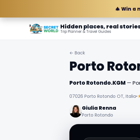
🎄 Win a 
Hidden places, real storie
Trip Planner & Travel Guides
← Back
Porto Rot
Porto Rotondo.KGM
— Por
07026 Porto Rotondo OT, Italia
•
Giulia Renna
Porto Rotondo