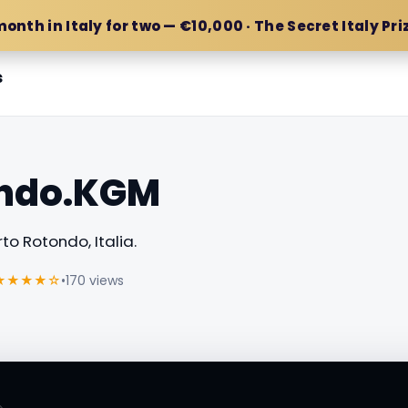
month in Italy for two — €10,000 · The Secret Italy Pri
s
ondo.KGM
to Rotondo, Italia.
★★★★☆
•
170 views