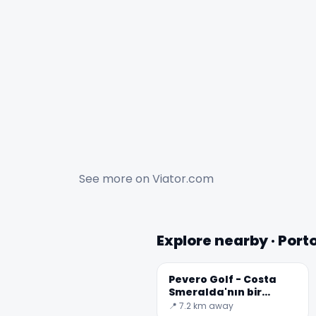
See more on
Viator.com
Explore nearby · Port
Pevero Golf - Costa
Smeralda'nın bir
mücevheri
📍 7.2 km away