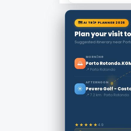
🗺 AI TRIP PLANNER 2026
Plan your visit 
Suggested itinerary near Po
MORNING
🌅
Porto Rotondo.KG
📍 Porto Rotondo
AFTERNOON
☀️
Pevero Golf - Cost
📍 7.2 km · Porto Rotondo
★★★★★
4.9