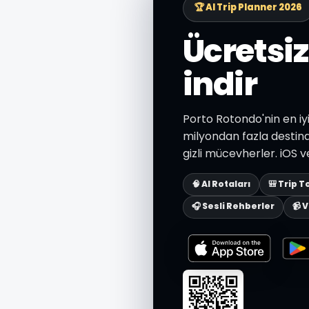
🏆 AI Trip Planner 2026
Ücretsi
indir
Porto Rotondo'nin en iyi
milyondan fazla destinas
gizli mücevherler. iOS v
🧠 AI Rotaları
🎒 Trip T
🎧 Sesli Rehberler
📹 