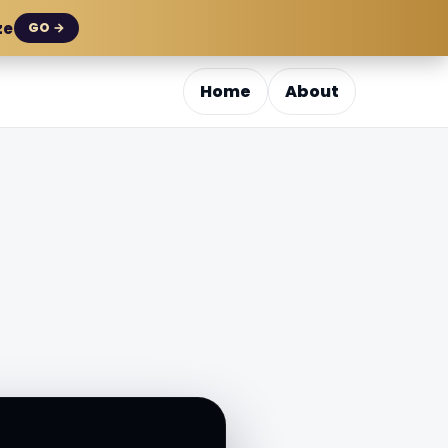
ze
GO →
Home
About