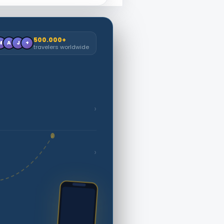
500.000+
M
A
J
+
travelers worldwide
›
›