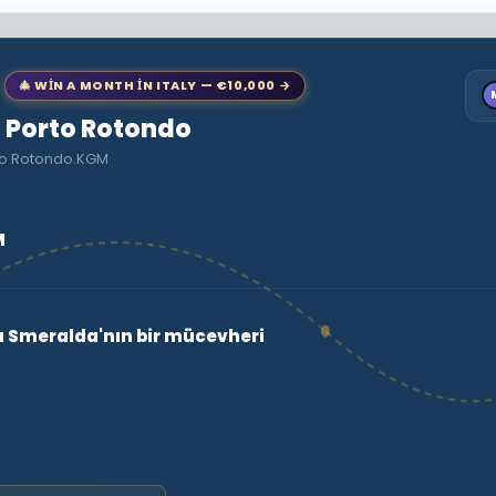
🎄 WIN A MONTH IN ITALY — €10,000 →
to Porto Rotondo
rto Rotondo.KGM
M
a Smeralda'nın bir mücevheri