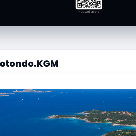
Huawei users
 Rotondo.KGM