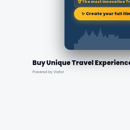
🏆 The most innovative T
✨ Create your full iti
Buy Unique Travel Experienc
Powered by Viator