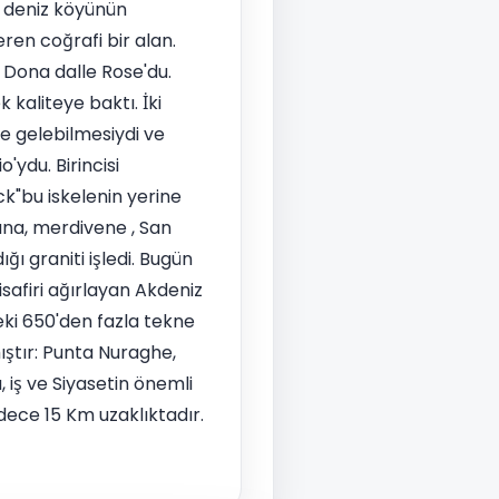
r deniz köyünün
ren coğrafi bir alan.
i Dona dalle Rose'du.
 kaliteye baktı. İki
ne gelebilmesiydi ve
ydu. Birincisi
ck"bu iskelenin yerine
ana, merdivene , San
ğı graniti işledi. Bugün
safiri ağırlayan Akdeniz
teki 650'den fazla tekne
mıştır: Punta Nuraghe,
 iş ve Siyasetin önemli
sadece 15 Km uzaklıktadır.