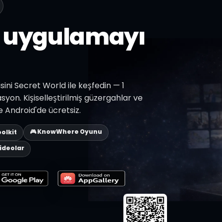
z uygulamayı
sini Secret World ile keşfedin — 1
yon. Kişiselleştirilmiş güzergahlar ve
e Android'de ücretsiz.
🎮 KnowWhere Oyunu
oolkit
Videolar