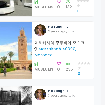
MUSEUMS
0
132
0
Pia
Zangrillo
3 years ago
,
Italia
마라케시의 쿠투비아 모스크
Marrakech 40000,
Marocco
MUSEUMS
0
235
0
Pia
Zangrillo
3 years ago
,
Italia