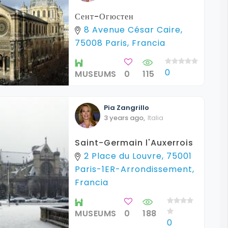
Сент-Огюстен
8 Avenue César Caire,
75008 Paris, Francia
0
MUSEUMS
0
115
Pia
Zangrillo
3 years ago
,
Italia
Saint-Germain l'Auxerrois
2 Place du Louvre, 75001
Paris-1ER-Arrondissement,
Francia
MUSEUMS
0
188
0