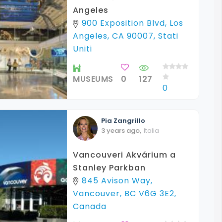
Angeles
900 Exposition Blvd, Los
Angeles, CA 90007, Stati
Uniti
MUSEUMS
0
127
0
Pia
Zangrillo
3 years ago
,
Italia
Vancouveri Akvárium a
Stanley Parkban
845 Avison Way,
Vancouver, BC V6G 3E2,
Canada