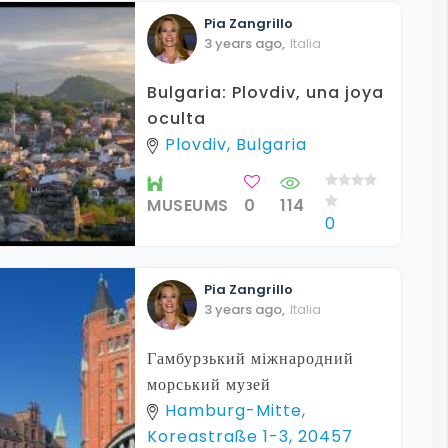
Pia
Zangrillo
3 years ago
,
Italia
Bulgaria: Plovdiv, una joya
oculta
Plovdiv, Bulgaria
MUSEUMS
0
114
0
Pia
Zangrillo
3 years ago
,
Italia
Гамбурзький міжнародний
морський музей
Hamburg-Mitte,
Koreastraße 1-3, 20457