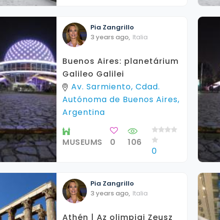
Pia
Zangrillo
3 years ago
,
Italia
Buenos Aires: planetárium
Galileo Galilei
Av. Sarmiento, Cdad.
Autónoma de Buenos Aires,
Argentina
MUSEUMS
0
106
0
Pia
Zangrillo
3 years ago
,
Italia
Athén | Az olimpiai Zeusz