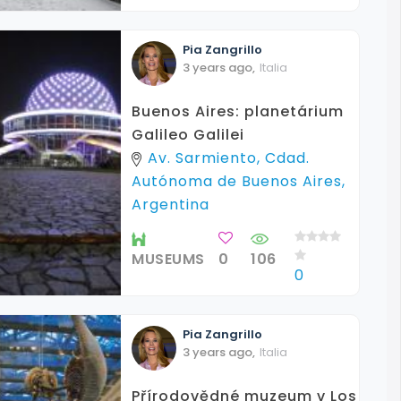
Pia
Zangrillo
3 years ago
,
Italia
Buenos Aires: planetárium
Galileo Galilei
Av. Sarmiento, Cdad.
Autónoma de Buenos Aires,
Argentina
MUSEUMS
0
106
0
Pia
Zangrillo
3 years ago
,
Italia
Přírodovědné muzeum v Los