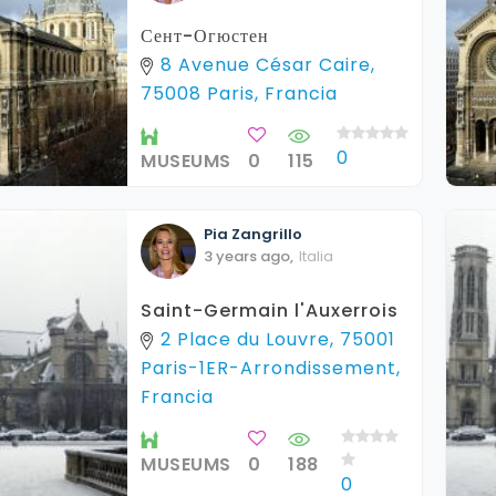
Сент-Огюстен
8 Avenue César Caire,
75008 Paris, Francia
0
MUSEUMS
0
115
Pia
Zangrillo
3 years ago
,
Italia
Saint-Germain l'Auxerrois
2 Place du Louvre, 75001
Paris-1ER-Arrondissement,
Francia
MUSEUMS
0
188
0