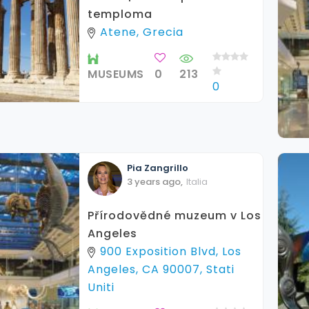
temploma
Atene, Grecia
MUSEUMS
0
213
0
Pia
Zangrillo
3 years ago
,
Italia
Přírodovědné muzeum v Los
Angeles
900 Exposition Blvd, Los
Angeles, CA 90007, Stati
Uniti