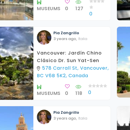
MUSEUMS
0
127
0
Pia
Zangrillo
3 years ago
,
Italia
Vancouver: Jardín Chino
Clásico Dr. Sun Yat-Sen
578 Carrall St, Vancouver,
BC V6B 5K2, Canada
0
MUSEUMS
0
118
Pia
Zangrillo
3 years ago
,
Italia