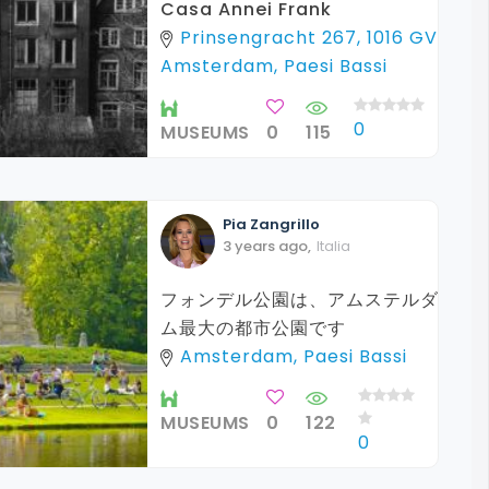
Casa Annei Frank
Prinsengracht 267, 1016 GV
Amsterdam, Paesi Bassi
0
MUSEUMS
0
115
Pia
Zangrillo
3 years ago
,
Italia
フォンデル公園は、アムステルダ
ム最大の都市公園です
Amsterdam, Paesi Bassi
MUSEUMS
0
122
0