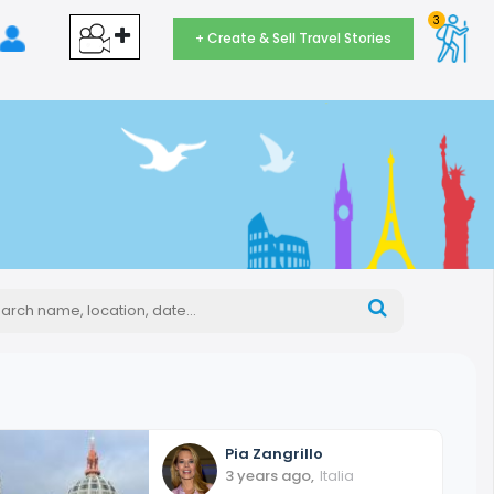
3
+ Create & Sell Travel Stories
Pia
Zangrillo
3 years ago
,
Italia