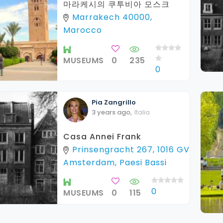
마라케시의 쿠투비아 모스크
Marrakech 40000,
Marocco
MUSEUMS
0
235
0
Pia
Zangrillo
3 years ago
,
Italia
Casa Annei Frank
Prinsengracht 267, 1016 GV
Amsterdam, Paesi Bassi
0
MUSEUMS
0
115