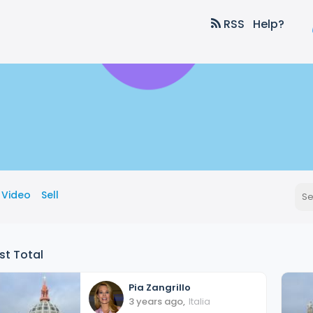
RSS
Help?
Video
Sell
st Total
Pia
Zangrillo
3 years ago
,
Italia