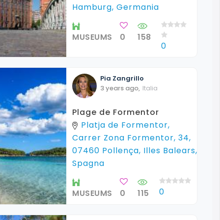
Hamburg, Germania
MUSEUMS
0
158
0
Pia
Zangrillo
3 years ago
,
Italia
Plage de Formentor
Platja de Formentor,
Carrer Zona Formentor, 34,
07460 Pollença, Illes Balears,
Spagna
0
MUSEUMS
0
115