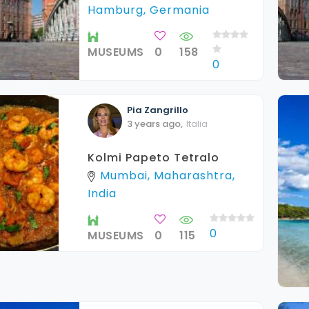
Hamburg, Germania
MUSEUMS
0
158
0
Pia
Zangrillo
3 years ago
,
Italia
Kolmi Papeto Tetralo
Mumbai, Maharashtra,
India
0
MUSEUMS
0
115