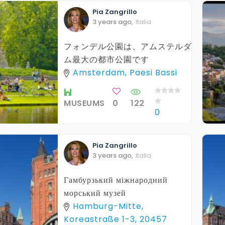
Pia
Zangrillo
3 years ago
,
Italia
フォンデル公園は、アムステルダ
ム最大の都市公園です
Amsterdam, Paesi Bassi
MUSEUMS
0
122
0
Pia
Zangrillo
3 years ago
,
Italia
Гамбурзький міжнародний
морський музей
Hamburg-Mitte,
Koreastraße 1-3, 20457