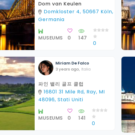
Dom van Keulen
Domkloster 4, 50667 Köln,
Germania
MUSEUMS
0
147
0
Miriam
De Falco
3 years ago
,
Italia
파인 밸리 골프 클럽
16801 31 Mile Rd, Ray, MI
48096, Stati Uniti
MUSEUMS
0
141
0