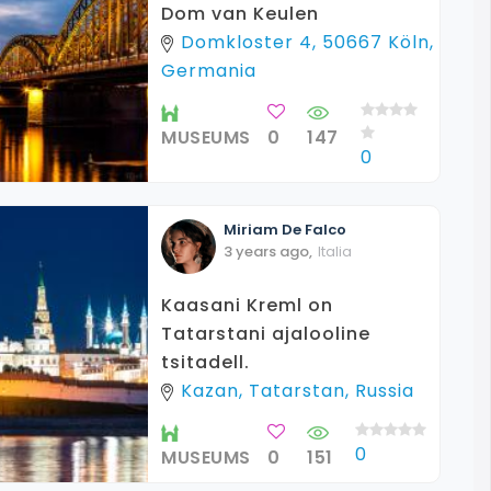
Dom van Keulen
Domkloster 4, 50667 Köln,
Germania
MUSEUMS
0
147
0
Miriam
De Falco
3 years ago
,
Italia
Kaasani Kreml on
Tatarstani ajalooline
tsitadell.
Kazan, Tatarstan, Russia
0
MUSEUMS
0
151