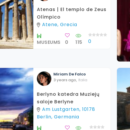
Atenas | El templo de Zeus
Olímpico
Atene, Grecia
0
MUSEUMS
0
115
Miriam
De Falco
3 years ago
,
Italia
Berlyno katedra Muziejų
saloje Berlyne
Am Lustgarten, 10178
Berlin, Germania