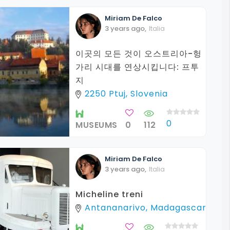
Miriam
De Falco
3 years ago
,
Italia
이곳의 모든 것이 오스트리아-헝
가리 시대를 연상시킵니다: 프투
지
2250 Ptuj, Slovenia
0
MUSEUMS
0
112
Miriam
De Falco
3 years ago
,
Italia
Micheline treni
Antananarivo, Madagascar