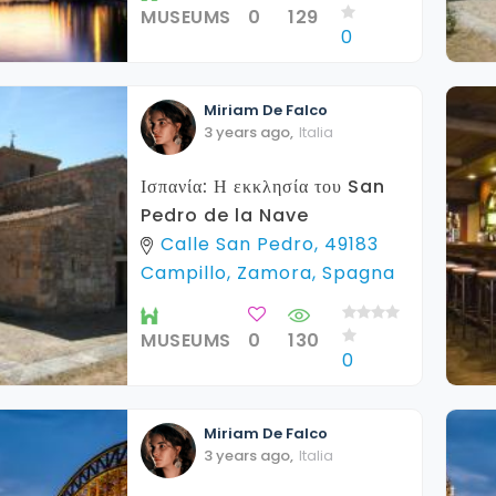
MUSEUMS
0
129
0
Miriam
De Falco
3 years ago
,
Italia
Ισπανία: Η εκκλησία του San
Pedro de la Nave
Calle San Pedro, 49183
Campillo, Zamora, Spagna
MUSEUMS
0
130
0
Miriam
De Falco
3 years ago
,
Italia