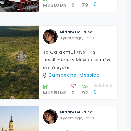
0
MUSEUMS
0
79
Miriam
De Falco
3 years ago
,
Italia
Το Calakmul είναι μια
τοποθεσία των Μάγια κρυμμένη
στη ζούγκλα
Campeche, Messico
0
MUSEUMS
0
92
Miriam
De Falco
3 years ago
,
Italia