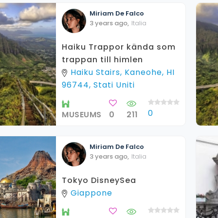
Miriam
De Falco
3 years ago
,
Italia
Haiku Trappor kända som
trappan till himlen
Haiku Stairs, Kaneohe, HI
96744, Stati Uniti
0
MUSEUMS
0
211
Miriam
De Falco
3 years ago
,
Italia
Tokyo DisneySea
Giappone