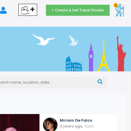
3
+ Create & Sell Travel Stories
Miriam
De Falco
3 years ago
,
Italia