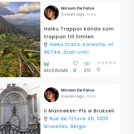
Miriam
De Falco
3 years ago
,
Italia
Haiku Trappor kända som
trappan till himlen
Haiku Stairs, Kaneohe, HI
96744, Stati Uniti
0
MUSEUMS
0
211
Miriam
De Falco
3 years ago
,
Italia
Il Manneken-Pis w Brukseli
Rue de l'Etuve 46, 1000
Bruxelles, Belgio