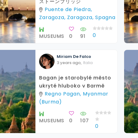
ストーンブリッジ
Puente de Piedra,
Zaragoza, Zaragoza, Spagna
0
MUSEUMS
0
91
Miriam
De Falco
3 years ago
,
Italia
Bagan je starobylé město
ukryté hluboko v Barmě
Regno Pagan, Myanmar
(Burma)
MUSEUMS
0
107
0