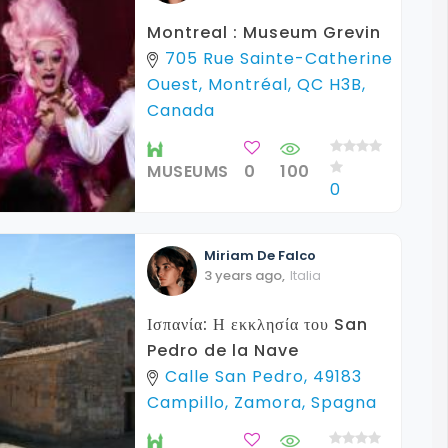
Montreal : Museum Grevin
705 Rue Sainte-Catherine
Ouest, Montréal, QC H3B,
Canada
MUSEUMS
0
100
0
Miriam
De Falco
3 years ago
,
Italia
Ισπανία: Η εκκλησία του San
Pedro de la Nave
Calle San Pedro, 49183
Campillo, Zamora, Spagna