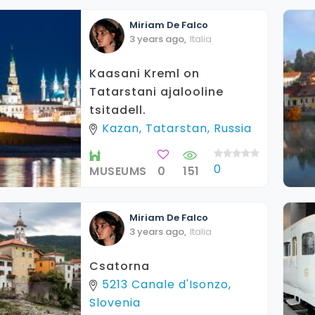
Miriam
De Falco
3 years ago
,
Italia
Kaasani Kreml on
Tatarstani ajalooline
tsitadell.
Kazan, Tatarstan, Russia
0
MUSEUMS
0
151
Miriam
De Falco
3 years ago
,
Italia
Csatorna
5213 Canale d'Isonzo,
Slovenia