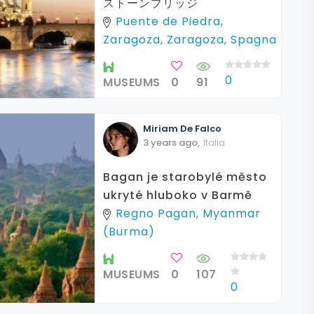
ストーンブリッジ
Puente de Piedra,
Zaragoza, Zaragoza, Spagna
0
MUSEUMS
0
91
Miriam
De Falco
3 years ago
,
Italia
Bagan je starobylé město
ukryté hluboko v Barmě
Regno Pagan, Myanmar
(Burma)
MUSEUMS
0
107
0