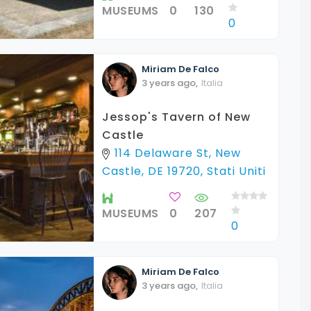
MUSEUMS
0
130
0
Miriam
De Falco
3 years ago
,
Italia
Jessop's Tavern of New
Castle
114 Delaware St, New
Castle, DE 19720, Stati Uniti
MUSEUMS
0
207
0
Miriam
De Falco
3 years ago
,
Italia