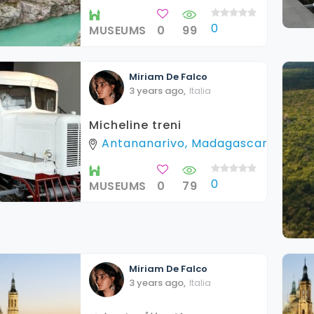
0
MUSEUMS
0
99
Miriam
De Falco
3 years ago
,
Italia
Micheline treni
Antananarivo, Madagascar
0
MUSEUMS
0
79
Miriam
De Falco
3 years ago
,
Italia