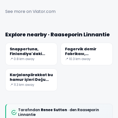
See more on
Viator.com
Explore nearby · Raaseporin Linnantie
Snappertuna,
Fagervik demir
Finlandiya'daki
Fabrikası,
Raseborg Kalesi
Finlandiya'nın en
📍 0.8 km away
📍 10.3 km away
eskilerinden biri
✕
Karjalanpiirakkat bu
hamur işleri Doğu
karelya eyaletinde
📍 11.3 km away
ortaya çıktı. T
Tarafından
Renee Sutton
· den Raaseporin
Linnantie