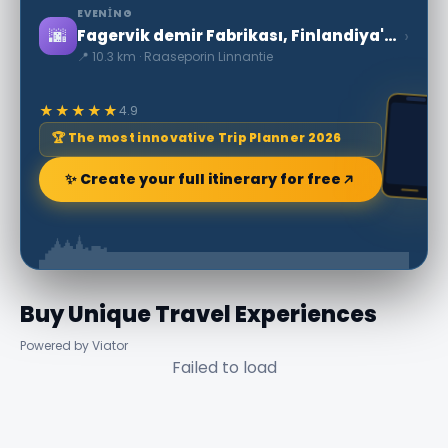
EVENING
🌆
›
Fagervik demir Fabrikası, Finlandiya'nın en eskilerinden biri
📍 10.3 km · Raaseporin Linnantie
★★★★★
4.9
🏆 The most innovative Trip Planner 2026
✨ Create your full itinerary for free
Buy Unique Travel Experiences
Powered by Viator
Failed to load