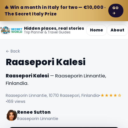
🎄 Win a month in Italy for two — €10,000 ·
GO
→
The Secret Italy Prize
Hidden places, real stories
Home
About
Trip Planner & Travel Guides
← Back
Raasepori Kalesi
Raasepori Kalesi
— Raaseporin Linnantie,
Finlandia.
Raaseporin Linnantie, 10710 Raasepori, Finlandia
•
★★★★☆
•
169 views
Renee Sutton
Raaseporin Linnantie