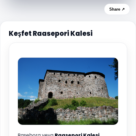
Share ↗
Keşfet Raasepori Kalesi
Raseborg veya
Raasepori Kalesi
,