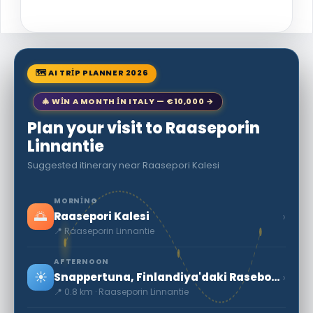
🗺 AI TRIP PLANNER 2026
🎄 WIN A MONTH IN ITALY — €10,000 →
Plan your visit to Raaseporin
Linnantie
Suggested itinerary near Raasepori Kalesi
MORNING
🌅
›
Raasepori Kalesi
📍 Raaseporin Linnantie
AFTERNOON
☀️
›
Snappertuna, Finlandiya'daki Raseborg Kalesi
📍 0.8 km · Raaseporin Linnantie