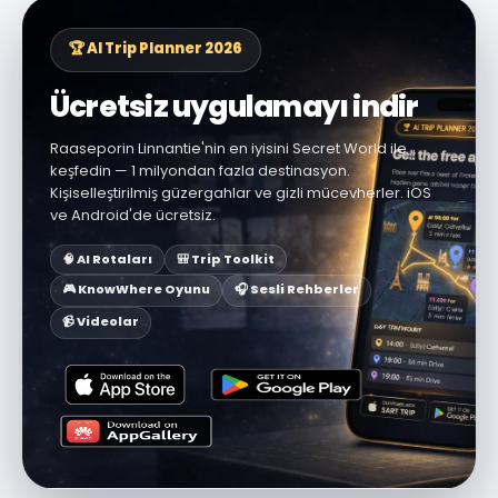
🏆 AI Trip Planner 2026
Ücretsiz uygulamayı indir
Raaseporin Linnantie'nin en iyisini Secret World ile
keşfedin — 1 milyondan fazla destinasyon.
Kişiselleştirilmiş güzergahlar ve gizli mücevherler. iOS
ve Android'de ücretsiz.
🧠 AI Rotaları
🎒 Trip Toolkit
🎮 KnowWhere Oyunu
🎧 Sesli Rehberler
📹 Videolar