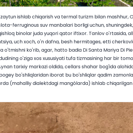
 zaytun ishlab chiqarish va termal turizm bilan mashhur, 
lota-ferruginous suv manbalari borligi uchun, shuningdek, 
loq binolar juda yuqori qator iftixor. Tanlov o'rtasida, alb
siya, uch xoch, o'n dafna, besh hermitages, etti cherkovlar
a o'tmishni ko'rib, agar, hatto badia Di Santa Mariya Di Pi
udining o'ziga xos xususiyati tufa tizmasining har bir tom
Aynan tarixiy markazi oldida, cellars shahar bog'ida alohida
ipogey bo'shliqlaridan iborat bu bo'shliqlar qadim zamon
arda (mahalliy dialektdagi mangólarda) ishlab chiqarilgan