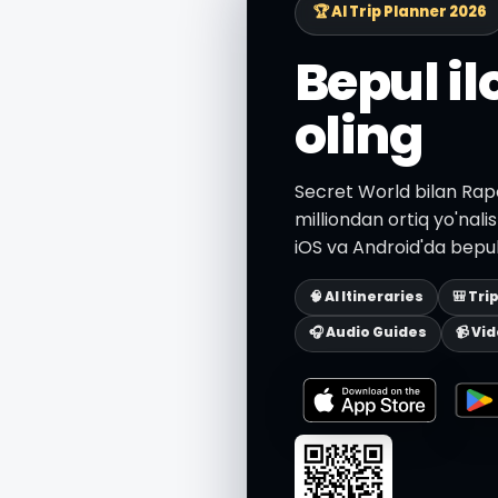
🏆 AI Trip Planner 2026
Bepul i
oling
Secret World bilan Rapo
milliondan ortiq yo'nali
iOS va Android'da bepul
🧠 AI Itineraries
🎒 Tri
🎧 Audio Guides
📹 Vi