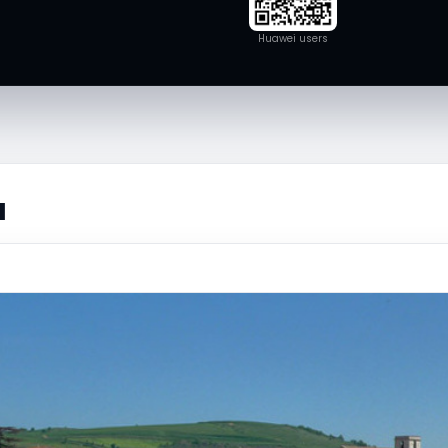
Huawei users
a