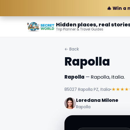
🎄 Win a 
Hidden places, real storie
Trip Planner & Travel Guides
← Back
Rapolla
Rapolla
— Rapolla, Italia.
85027 Rapolla PZ, Italia
•
★★★★
Loredana Milone
Rapolla