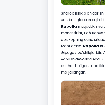
Sharob ishlab chiqarish,
uch buloqlardan oqib kis
Rapolla
muqaddas va qish
monastirlar, uch Konvent
episkopning curia sifatid
Monticchio.
Rapolla
hud
Gipogey bo'shliqlaridir. 
yopilish devoriga ega G
duchor bo'lgan tepalikl
mo'ljallangan.