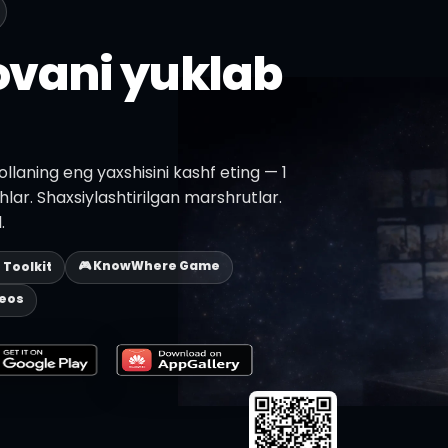
lovani yuklab
llaning eng yaxshisini kashf eting — 1
shlar. Shaxsiylashtirilgan marshrutlar.
.
🎮 KnowWhere Game
p Toolkit
deos