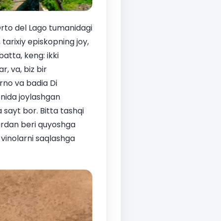
Orto del Lago tumanidagi
tarixiy episkopning joy,
atta, keng: ikki
, va, biz bir
erno va badia Di
onida joylashgan
 sayt bor. Bitta tashqi
lardan beri quyoshga
 vinolarni saqlashga