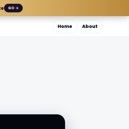
ze
GO →
Home
About