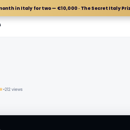
month in Italy for two — €10,000 · The Secret Italy Pri
s
☆
•
212 views