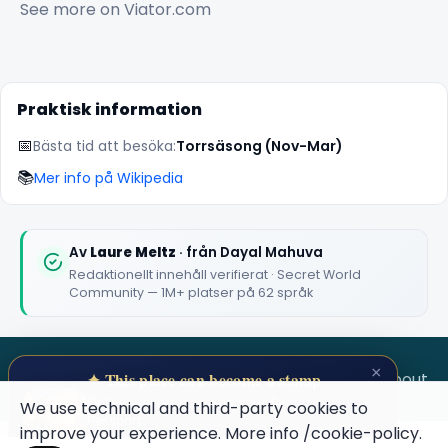
See more on
Viator.com
Praktisk information
📅
Bästa tid att besöka:
Torrsäsong (Nov-Mar)
📚
Mer info på Wikipedia
Av
Laure Meltz
· från Dayal Mahuva
Redaktionellt innehåll verifierat · Secret World
Community — 1M+ platser på 62 språk
×
SECRET WORLD
Terms
Privacy
About
✦ This place can become a stamp
Collect secret places in your Secret
We use technical and third-party cookies to
Passport.
improve your experience. More info
/cookie-policy
.