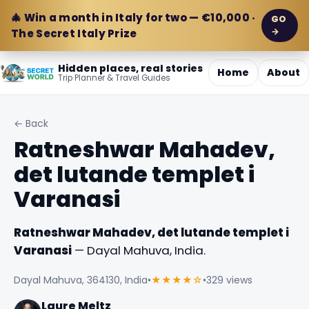
🎄 Win a month in Italy for two — €10,000 ·
GO
→
The Secret Italy Prize
Hidden places, real stories
Home
About
Trip Planner & Travel Guides
← Back
Ratneshwar Mahadev,
det lutande templet i
Varanasi
Ratneshwar Mahadev, det lutande templet i
Varanasi
— Dayal Mahuva, India.
Dayal Mahuva, 364130, India
•
★★★★☆
•
329 views
Laure Meltz