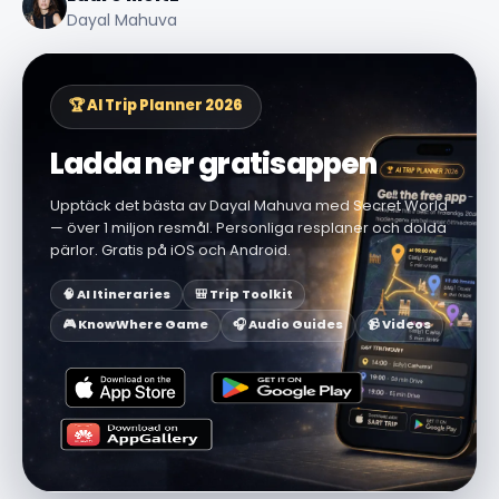
Dayal Mahuva
🏆 AI Trip Planner 2026
Ladda ner gratisappen
Upptäck det bästa av Dayal Mahuva med Secret World
— över 1 miljon resmål. Personliga resplaner och dolda
pärlor. Gratis på iOS och Android.
🧠 AI Itineraries
🎒 Trip Toolkit
🎮 KnowWhere Game
🎧 Audio Guides
📹 Videos