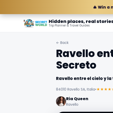
🎄 Win a 
Hidden places, real storie
Trip Planner & Travel Guides
← Back
Ravello ent
Secreto
Ravello entre el cielo y l
84010 Ravello SA, Italia
•
★★★★
Ria Queen
Ravello