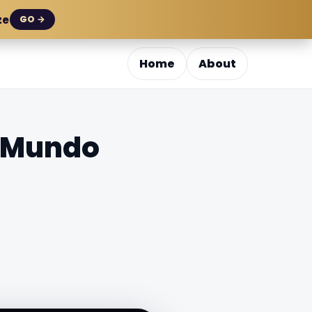
ze
GO →
Home
About
 - Mundo