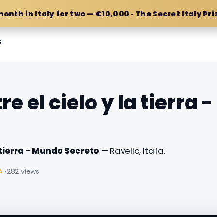
month in Italy for two — €10,000 · The Secret Italy Pri
s
re el cielo y la tierra
a tierra - Mundo Secreto
— Ravello, Italia.
☆
•
282 views