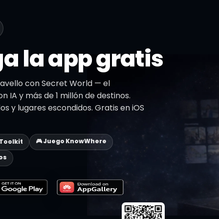
a la app gratis
avello con Secret World — el
on IA y más de 1 millón de destinos.
dos y lugares escondidos. Gratis en iOS
🎮 Juego KnowWhere
 Toolkit
os