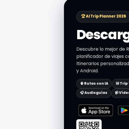
🏆 AI Trip Planner 2026
Descarg
Descubre lo mejor de R
planificador de viajes c
Itinerarios personaliza
y Android.
🧠 Rutas con IA
🎒 Trip
🎧 Audioguías
📹 Víde