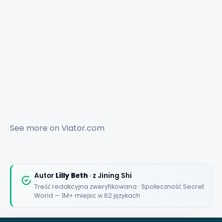
✕
See more on
Viator.com
🏆
🏆 #1 Trip Planner 2026
Rated best travel app worldwide
Autor
Lilly Beth
· z Jining Shi
Treść redakcyjna zweryfikowana · Społeczność Secret
★★★★★
World — 1M+ miejsc w 62 językach
Keep Exploring the World