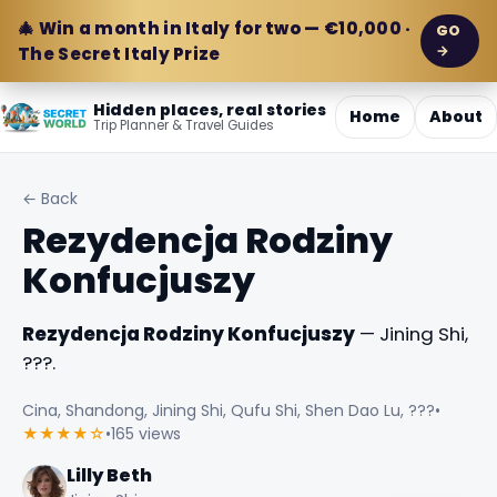
🎄 Win a month in Italy for two — €10,000 ·
GO
→
The Secret Italy Prize
Hidden places, real stories
Home
About
Trip Planner & Travel Guides
← Back
Rezydencja Rodziny
Konfucjuszy
Rezydencja Rodziny Konfucjuszy
— Jining Shi,
???.
Cina, Shandong, Jining Shi, Qufu Shi, Shen Dao Lu, ???
•
★★★★☆
•
165 views
Lilly Beth