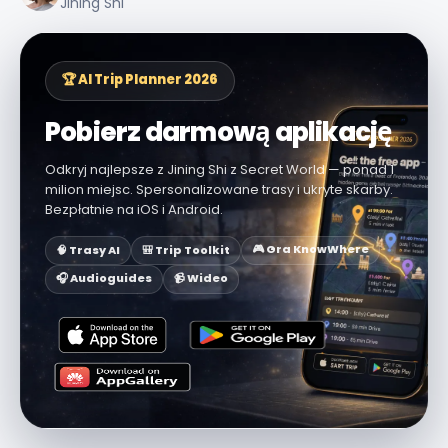
Jining Shi
🏆 AI Trip Planner 2026
Pobierz darmową aplikację
Odkryj najlepsze z Jining Shi z Secret World — ponad 1
milion miejsc. Spersonalizowane trasy i ukryte skarby.
Bezpłatnie na iOS i Android.
🎮 Gra KnowWhere
🧠 Trasy AI
🎒 Trip Toolkit
🎧 Audioguides
📹 Wideo