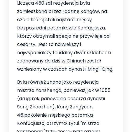
Licząca 450 sal rezydencja była
zamieszkana przez rodzinę Kongów, na
czele której stali najstarsi męscy
bezpośredni potomkowie Konfucjusza,
którzy otrzymali specjalne przywileje od
cesarzy. Jest to największy i
najwspanialszy feudalny dwór szlachecki
zachowany do dziś w Chinach został
wzniesiony w czasach dynastii Ming i Qing.
Była również znana jako rezydencja
mistrza Yanshenga, ponieważ, jak w 1055
(drugi rok panowania cesarza dynastii
Song Zhaozhen), Kong Zongyuan,
46.pokolenie męskiego potomka
Konfucjusza, otrzymał tytuł "mistrza
Yanshenga."Tytuł został przekazany