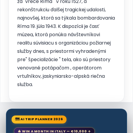
za" vrece Ríma " v roku 1527, a
rekonštrukciu ďalšej tragickej udalosti,
najnovšej, ktorá sa týkala bombardovania
Ríma 19. júla 1943. K dispozícii je časť
múzea, ktorá ponúka návštevníkovi
realitu súvisiacu s organizáciou požiarnej
služby dnes, s priestormi vyhradenými
pre" špecializácie " tela, ako sú priestory
venované potápačom , operátorom
vrtuľníkov, jaskyniarsko-alpská riečna
služba.
🗺 AI TRIP PLANNER 2026
🎄 WIN A MONTH IN ITALY — €10,000 →