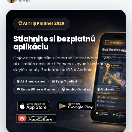
Roma
🏆 AI Trip Planner 2026
Stiahnite si bezplatnú
aplikáciu
Objavte to najlepšie z Roma so Secret World — viac
ako 1 milión destinácií. Personalizované itineráre a
skryté klenoty. Zadarmo na iOS a Android.
🧠 AI Itineraries
🎒 Trip Toolkit
🎮 KnowWhere Game
🎧 Audio Guides
📹 Videos