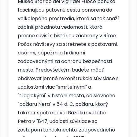
Museo Storico dei Vigili del Fuoco ponúka
fascinujúcu putovnú cestu ponorenú do
veľkolepého prostredia, ktoré sa tak snaží
zaplniť prázdnotu vedomostí, ktorá
presne súvisí s históriou záchrany v Ríme.
Počas návštevy sa stretnete s postavami,
cisármi, pápežmi a hrdinami
zodpovednými za ochranu bezpečnosti
mesta. Predovšetkým budete môcť
obdivovať jemné rekonštrukcie súvisiace s
udalosťami viac "smrteľnými" a
"tragickými" v histórii mesta, od slávneho
"požiaru Nera" v 64 d. C, požiaru, ktorý
takmer spotreboval Baziliku svätého
Petra v "847, udalosti súvisiace so
zostupom Landsknechtu, zodpovedného