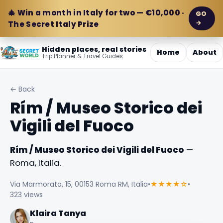
🎄 Win a month in Italy for two — €10,000 ·
GO
→
The Secret Italy Prize
Hidden places, real stories
Home
About
Trip Planner & Travel Guides
← Back
Rím / Museo Storico dei
Vigili del Fuoco
Rím / Museo Storico dei Vigili del Fuoco
—
Roma, Italia.
Via Marmorata, 15, 00153 Roma RM, Italia
•
★★★★☆
•
323 views
Klaira Tanya