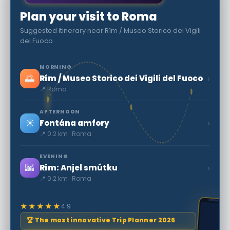
Plan your visit to Roma
Suggested itinerary near Rím / Museo Storico dei Vigili
del Fuoco
MORNING
🌅
›
Rím / Museo Storico dei Vigili del Fuoco
📍 Roma
AFTERNOON
☀️
›
Fontána amfory
📍 0.2 km · Roma
EVENING
🌆
›
Rím: Anjel smútku
📍 0.2 km · Roma
★★★★★
4.9
🏆 The most innovative Trip Planner 2026