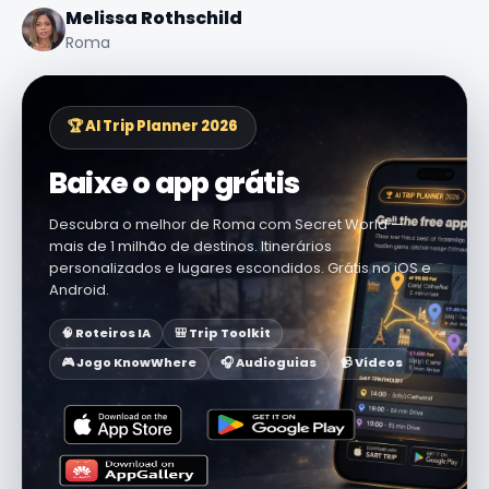
Melissa Rothschild
Roma
🏆 AI Trip Planner 2026
Baixe o app grátis
Descubra o melhor de Roma com Secret World —
mais de 1 milhão de destinos. Itinerários
personalizados e lugares escondidos. Grátis no iOS e
Android.
🧠 Roteiros IA
🎒 Trip Toolkit
🎮 Jogo KnowWhere
🎧 Audioguias
📹 Vídeos