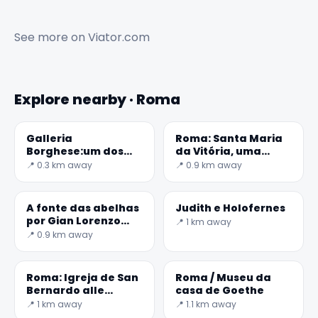
See more on
Viator.com
Explore nearby · Roma
Galleria
Roma: Santa Maria
Borghese:um dos
da Vitória, uma
museus mais
pequena igreja
📍 0.3 km away
📍 0.9 km away
notáveis de Roma
barroca
A fonte das abelhas
Judith e Holofernes
por Gian Lorenzo
📍 1 km away
Bernini
📍 0.9 km away
✕
Roma: Igreja de San
Roma / Museu da
Bernardo alle
casa de Goethe
Terme
📍 1 km away
📍 1.1 km away