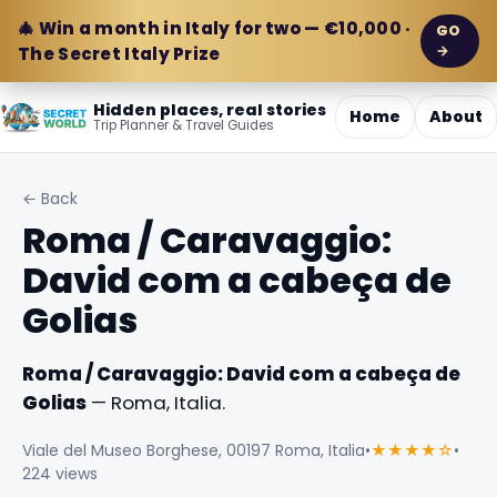
🎄 Win a month in Italy for two — €10,000 ·
GO
→
The Secret Italy Prize
Hidden places, real stories
Home
About
Trip Planner & Travel Guides
← Back
Roma / Caravaggio:
David com a cabeça de
Golias
Roma / Caravaggio: David com a cabeça de
Golias
— Roma, Italia.
Viale del Museo Borghese, 00197 Roma, Italia
•
★★★★☆
•
224 views