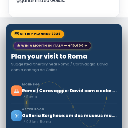
gigante filisteu Golias.
🗺 AI TRIP PLANNER 2026
🎄 WIN A MONTH IN ITALY — €10,000 →
Plan your visit to Roma
Suggested itinerary near Roma / Caravaggio: David
com a cabeça de Golias
MORNING
🌅
›
Roma / Caravaggio: David com a cabeça de Golias
📍 Roma
AFTERNOON
☀️
›
Galleria Borghese:um dos museus mais notáveis de Roma
📍 0.3 km · Roma