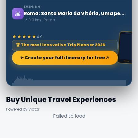
EVENING
🌆
›
Roma: Santa Maria da Vitória, uma pequena igreja barroca
📍 0.9 km · Roma
★★★★★
4.9
🏆 The most innovative Trip Planner 2026
✨ Create your full itinerary for free
Buy Unique Travel Experiences
Powered by Viator
Failed to load