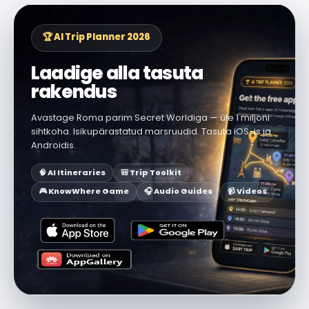
🏆 AI Trip Planner 2026
Laadige alla tasuta
rakendus
Avastage Roma parim Secret Worldiga — üle 1 miljoni
sihtkoha. Isikupärastatud marsruudid. Tasuta iOS-is ja
Androidis.
🧠 AI Itineraries
🎒 Trip Toolkit
🎮 KnowWhere Game
🎧 Audio Guides
📹 Videos