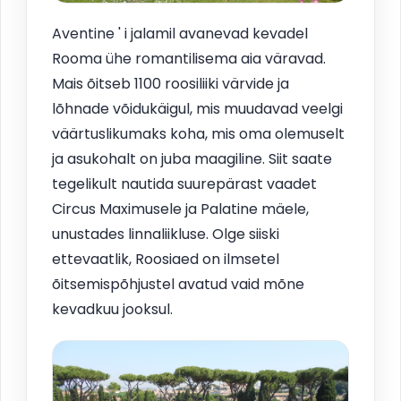
Aventine ' i jalamil avanevad kevadel
Rooma ühe romantilisema aia väravad.
Mais õitseb 1100 roosiliiki värvide ja
lõhnade võidukäigul, mis muudavad veelgi
väärtuslikumaks koha, mis oma olemuselt
ja asukohalt on juba maagiline. Siit saate
tegelikult nautida suurepärast vaadet
Circus Maximusele ja Palatine mäele,
unustades linnaliikluse. Olge siiski
ettevaatlik, Roosiaed on ilmsetel
õitsemispõhjustel avatud vaid mõne
kevadkuu jooksul.