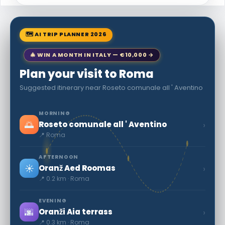
🗺 AI TRIP PLANNER 2026
🎄 WIN A MONTH IN ITALY — €10,000 →
Plan your visit to Roma
Suggested itinerary near Roseto comunale all ' Aventino
MORNING
🌅
›
Roseto comunale all ' Aventino
📍 Roma
AFTERNOON
☀️
›
Oranž Aed Roomas
📍 0.2 km · Roma
EVENING
🌆
›
Oranži Aia terrass
📍 0.3 km · Roma