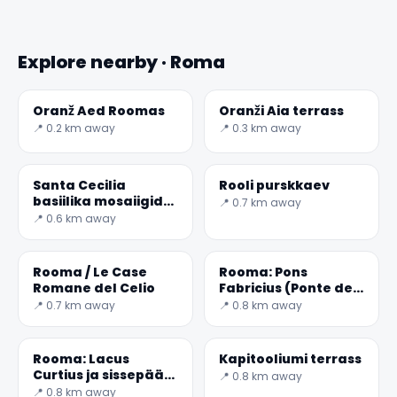
Explore nearby · Roma
Oranž Aed Roomas
Oranži Aia terrass
📍 0.2 km away
📍 0.3 km away
Santa Cecilia
Rooli purskkaev
basiilika mosaiigid
📍 0.7 km away
Trastevere-
📍 0.6 km away
salajane maailm
✕
Rooma / Le Case
Rooma: Pons
Romane del Celio
Fabricius (Ponte dei
Quattro Capi)
📍 0.7 km away
📍 0.8 km away
Rooma: Lacus
Kapitooliumi terrass
Curtius ja sissepääs
📍 0.8 km away
allmaailma
📍 0.8 km away