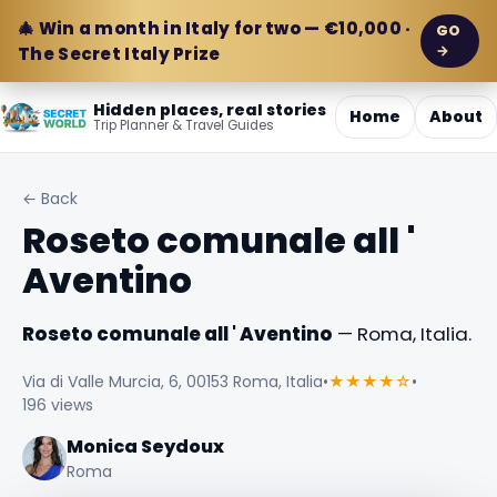
🎄 Win a month in Italy for two — €10,000 ·
GO
→
The Secret Italy Prize
Hidden places, real stories
Home
About
Trip Planner & Travel Guides
← Back
Roseto comunale all '
Aventino
Roseto comunale all ' Aventino
— Roma, Italia.
Via di Valle Murcia, 6, 00153 Roma, Italia
•
★★★★☆
•
196 views
Monica Seydoux
Roma