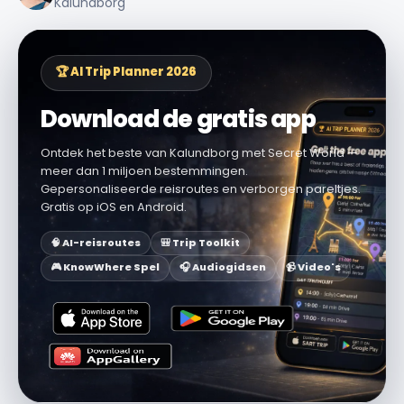
Kalundborg
🏆 AI Trip Planner 2026
Download de gratis app
Ontdek het beste van Kalundborg met Secret World —
meer dan 1 miljoen bestemmingen.
Gepersonaliseerde reisroutes en verborgen pareltjes.
Gratis op iOS en Android.
🧠 AI-reisroutes
🎒 Trip Toolkit
🎮 KnowWhere Spel
🎧 Audiogidsen
📹 Video's