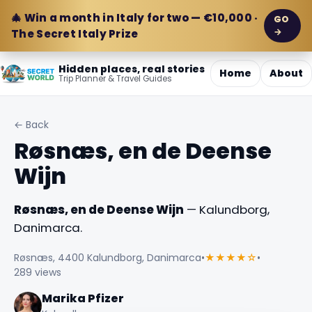
🎄 Win a month in Italy for two — €10,000 ·
GO
→
The Secret Italy Prize
Hidden places, real stories
Home
About
Trip Planner & Travel Guides
← Back
Røsnæs, en de Deense
Wijn
Røsnæs, en de Deense Wijn
— Kalundborg,
Danimarca.
Røsnæs, 4400 Kalundborg, Danimarca
•
★★★★☆
•
289 views
Marika Pfizer