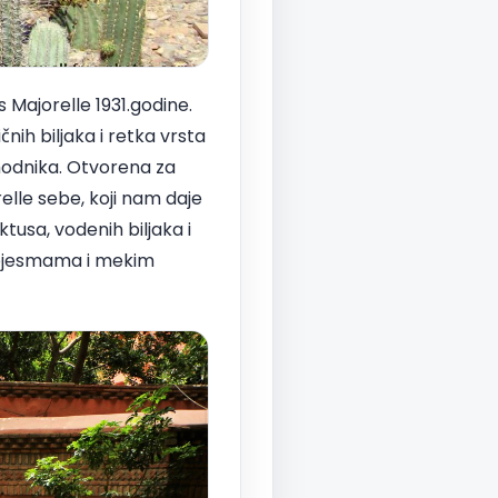
 Majorelle 1931.godine.
nih biljaka i retka vrsta
 hodnika. Otvorena za
relle sebe, koji nam daje
ktusa, vodenih biljaka i
im pjesmama i mekim