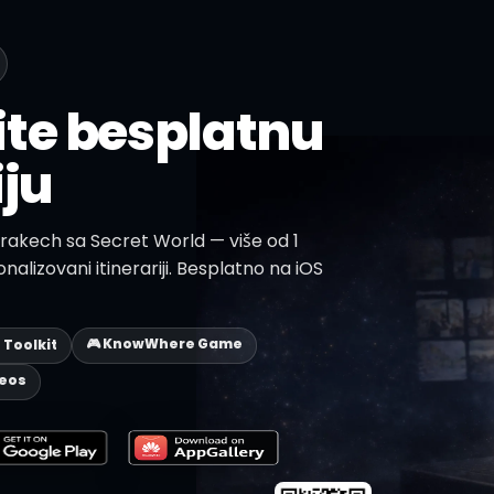
te besplatnu
iju
rrakech sa Secret World — više od 1
onalizovani itinerariji. Besplatno na iOS
🎮 KnowWhere Game
p Toolkit
deos