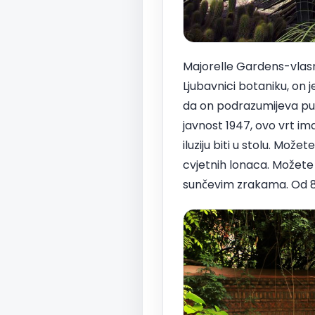
Majorelle Gardens-vlasni
Ljubavnici botaniku, on j
da on podrazumijeva puno
javnost 1947, ovo vrt ima
iluziju biti u stolu. Mož
cvjetnih lonaca. Možete t
sunčevim zrakama. Od 80-