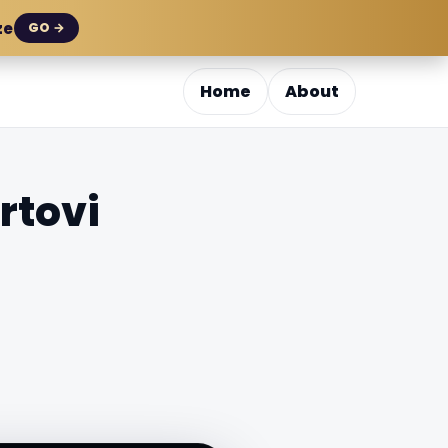
ze
GO →
Home
About
rtovi