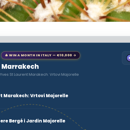
🎄 WIN A MONTH IN ITALY — €10,000 →
to Marrakech
Yves St Laurent Marakech: Vrtovi Majorelle
t Marakech: Vrtovi Majorelle
iere Bergé i Jardin Majorelle