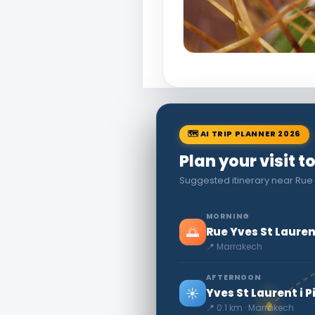
🗺 AI TRIP PLANNER 2026
Plan your visit 
Suggested itinerary near Rue 
MORNING
🌅
Rue Yves St Lauren
📍 Marrakech
AFTERNOON
☀️
Yves St Laurent i P
📍 0.1 km · Marrakech