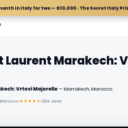
month in Italy for two — €10,000 · The Secret Italy Pri
s
t Laurent Marakech: V
kech: Vrtovi Majorelle
— Marrakech, Marocco.
, Marocco
•
★★★★☆
•
294 views