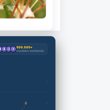
500.000+
M
A
J
+
travelers worldwide
›
›