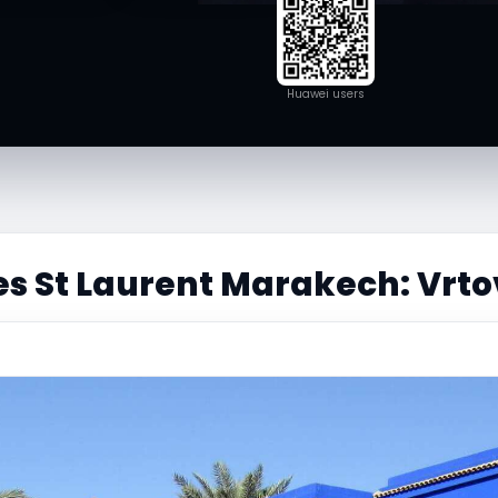
Huawei users
s St Laurent Marakech: Vrtov