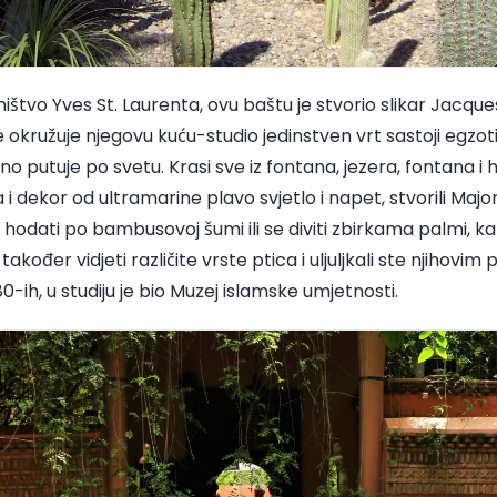
štvo Yves St. Laurenta, ovu baštu je stvorio slikar Jacques
e okružuje njegovu kuću-studio jedinstven vrt sastoji egzotič
 putuje po svetu. Krasi sve iz fontana, jezera, fontana i
 i dekor od ultramarine plavo svjetlo i napet, stvorili Majo
ete hodati po bambusovoj šumi ili se diviti zbirkama palmi, ka
akođer vidjeti različite vrste ptica i uljuljkali ste njihov
ih, u studiju je bio Muzej islamske umjetnosti.