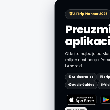
🏆 AI Trip Planner 2026
Preuzmi
aplikac
Otkrijte najbolje od Ma
milijon destinacija. Pers
i Android.
🧠 AI Itineraries
🎒 Tri
🎧 Audio Guides
📹 Vi