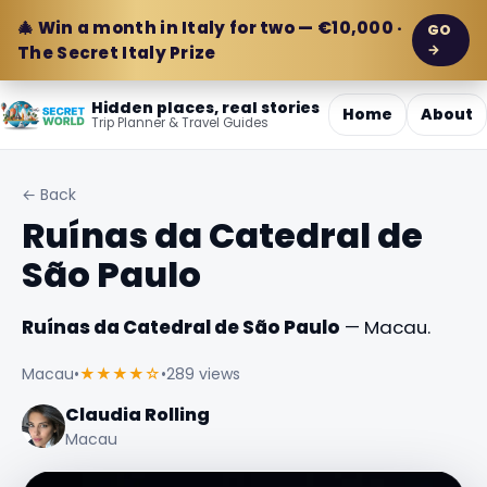
🎄 Win a month in Italy for two — €10,000 ·
GO
→
The Secret Italy Prize
Hidden places, real stories
Home
About
Trip Planner & Travel Guides
← Back
Ruínas da Catedral de
São Paulo
Ruínas da Catedral de São Paulo
— Macau.
Macau
•
★★★★☆
•
289 views
Claudia Rolling
Macau