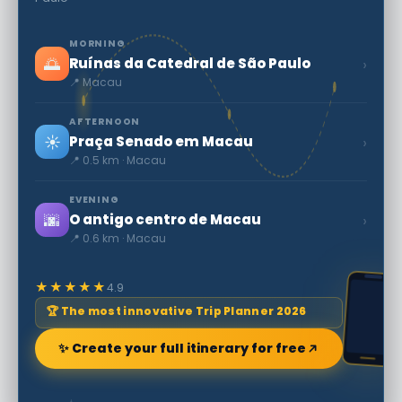
MORNING
🌅
›
Ruínas da Catedral de São Paulo
📍 Macau
AFTERNOON
☀️
›
Praça Senado em Macau
📍 0.5 km · Macau
EVENING
🌆
›
O antigo centro de Macau
📍 0.6 km · Macau
★★★★★
4.9
🏆 The most innovative Trip Planner 2026
✨ Create your full itinerary for free