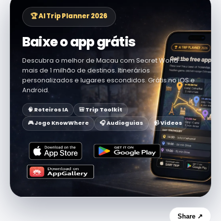
🏆 AI Trip Planner 2026
Baixe o app grátis
Descubra o melhor de Macau com Secret World —
mais de 1 milhão de destinos. Itinerários
personalizados e lugares escondidos. Grátis no iOS e
Android.
🧠 Roteiros IA
🎒 Trip Toolkit
🎮 Jogo KnowWhere
🎧 Audioguias
📹 Vídeos
Share ↗