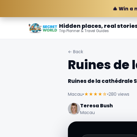
🎄 Win a 
Hidden places, real storie
Trip Planner & Travel Guides
← Back
Ruines de 
Ruines de la cathédrale 
Macau
•
★★★★☆
•
280 views
Teresa Bush
Macau