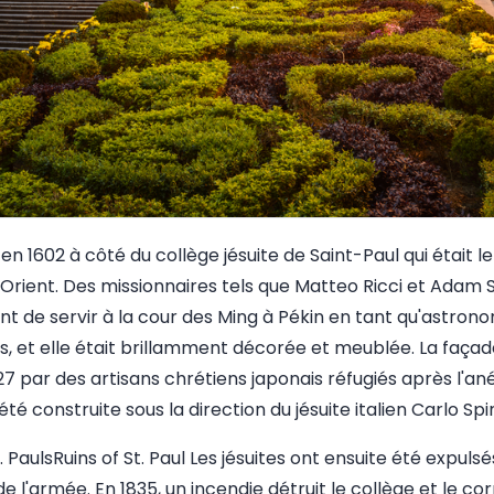
 en 1602 à côté du collège jésuite de Saint-Paul qui était 
rient. Des missionnaires tels que Matteo Ricci et Adam Sc
vant de servir à la cour des Ming à Pékin en tant qu'astr
bois, et elle était brillamment décorée et meublée. La faça
27 par des artisans chrétiens japonais réfugiés après l'a
 été construite sous la direction du jésuite italien Carlo Spi
PaulsRuins of St. Paul Les jésuites ont ensuite été expulsés
 l'armée. En 1835, un incendie détruit le collège et le corp