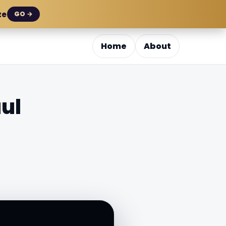
ze
GO →
Home
About
ul