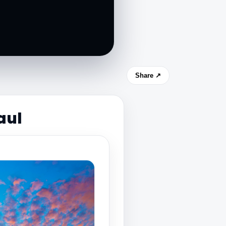
Share ↗
aul