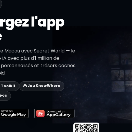
rgez l'app
e
de Macau avec Secret World — le
IA avec plus d'1 million de
s personnalisés et trésors cachés.
id.
🎮 Jeu KnowWhere
p Toolkit
déos