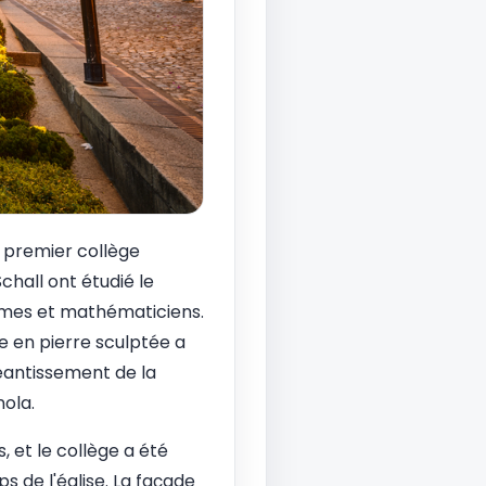
le premier collège
hall ont étudié le
onomes et mathématiciens.
de en pierre sculptée a
néantissement de la
nola.
, et le collège a été
s de l'église. La façade