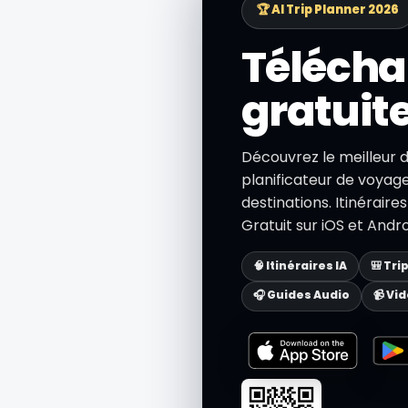
🏆 AI Trip Planner 2026
Télécha
gratuit
Découvrez le meilleur 
planificateur de voyage 
destinations. Itinéraire
Gratuit sur iOS et Andro
🧠 Itinéraires IA
🎒 Tri
🎧 Guides Audio
📹 Vi