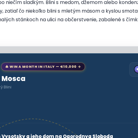
ebo niečím sladkým. Blini s medom, džemom alebo kond
y, zatiaľ čo niekoľko blini s mletým mäsom a kyslou smota
 malých stánkoch na ulici na občerstvenie, zabalené s čím
🎄 WIN A MONTH IN ITALY — €10,000 →
to Mosca
 Blini
 Vysotsky a jeho dom na Ogorodnya Sloboda