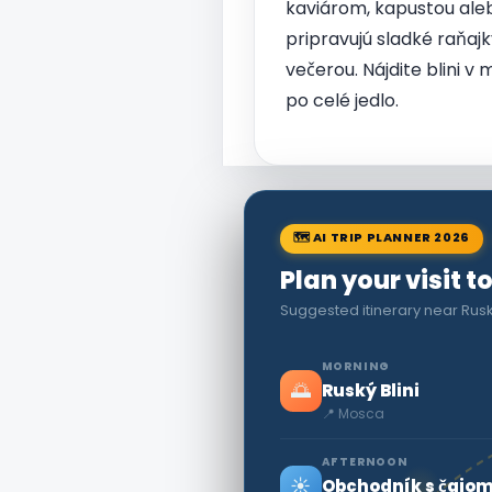
kaviárom, kapustou al
pripravujú sladké raňajk
večerou. Nájdite blini v
po celé jedlo.
🗺 AI TRIP PLANNER 2026
Plan your visit 
Suggested itinerary near Ruský
MORNING
🌅
Ruský Blini
📍 Mosca
AFTERNOON
☀️
Obchodník s čajom