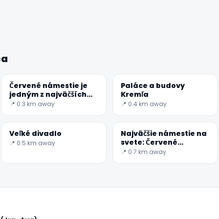
ca
Červené námestie je
Paláce a budovy
jedným z najväčších
Kremľa
štvorcov na svete
📍 0.3 km away
📍 0.4 km away
Veľké divadlo
Najväčšie námestie na
svete: Červené
📍 0.5 km away
námestie v Moskve
📍 0.7 km away