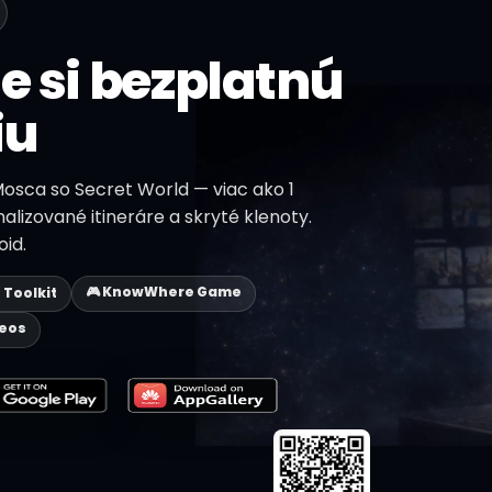
e si bezplatnú
iu
Mosca so Secret World — viac ako 1
nalizované itineráre a skryté klenoty.
id.
🎮 KnowWhere Game
p Toolkit
deos