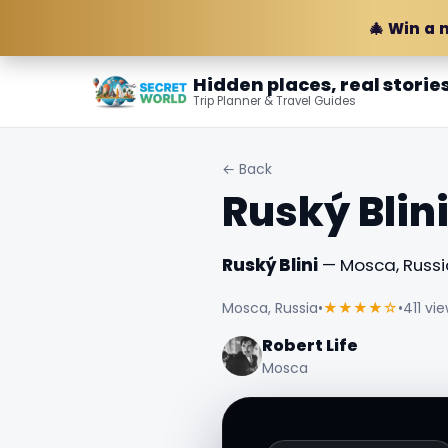
🎄 Win a 
Hidden places, real storie
Trip Planner & Travel Guides
← Back
Ruský Blin
Ruský Blini
— Mosca, Russi
Mosca, Russia
•
★★★★☆
•
411 vi
Robert Life
Mosca