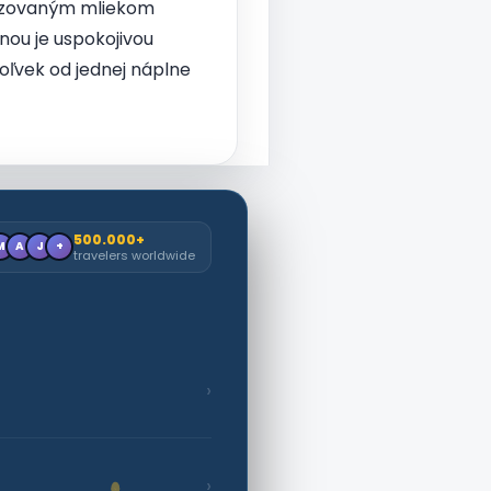
enzovaným mliekom
nou je uspokojivou
koľvek od jednej náplne
500.000+
M
A
J
+
travelers worldwide
›
›