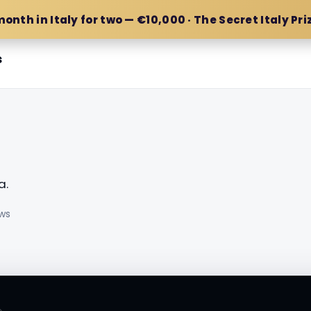
month in Italy for two — €10,000 · The Secret Italy Pri
s
i
a.
ews