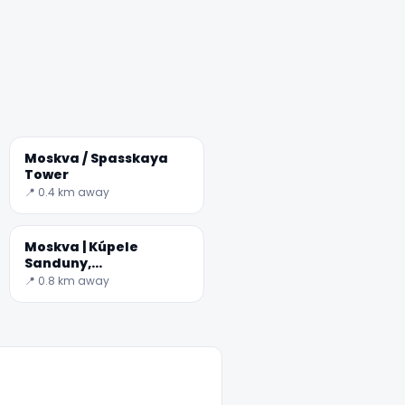
Moskva / Spasskaya
Tower
📍 0.4 km away
Moskva | Kúpele
Sanduny,
najveľkolepejšie
📍 0.8 km away
miesto