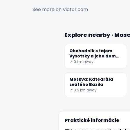
See more on
Viator.com
Explore nearby · Mos
Obchodník s čajom
Vysotsky a jeho dom
na Ogorodnya
📍 0 km away
Sloboda
Moskva: Katedrála
svätého Bazila
📍 0.5 km away
Praktické informácie