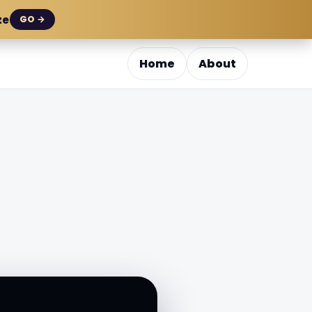
ze
GO →
Home
About