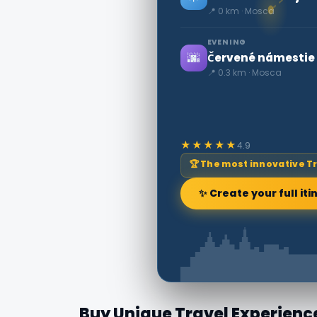
📍 0 km · Mosca
EVENING
🌆
Červené námestie j
📍 0.3 km · Mosca
★★★★★
4.9
🏆 The most innovative T
✨ Create your full iti
Buy Unique Travel Experienc