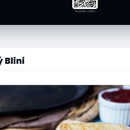
Huawei users
 Blini