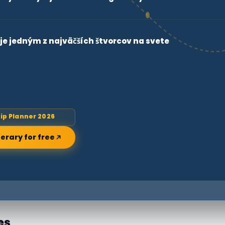
e jedným z najväčších štvorcov na svete
rip Planner 2026
nerary for free
es