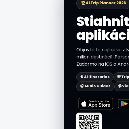
🏆 AI Trip Planner 2026
Stiahnit
aplikác
Objavte to najlepšie z 
milión destinácií. Perso
Zadarmo na iOS a Andro
🧠 AI Itineraries
🎒 Tri
🎧 Audio Guides
📹 Vi