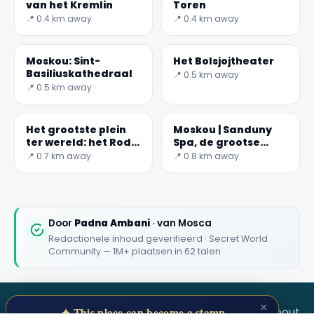
van het Kremlin
Toren
📍 0.4 km away
📍 0.4 km away
Moskou: Sint-
Het Bolsjojtheater
Basiliuskathedraal
📍 0.5 km away
📍 0.5 km away
Het grootste plein
Moskou | Sanduny
ter wereld: het Rode
Spa, de grootse
Plein in Moskou
plaats
📍 0.7 km away
📍 0.8 km away
Door
Padna Ambani
· van Mosca
Redactionele inhoud geverifieerd · Secret World
Community — 1M+ plaatsen in 62 talen
×
SECRET WORLD
Terms
Privacy
About
✦ This place can become a stamp