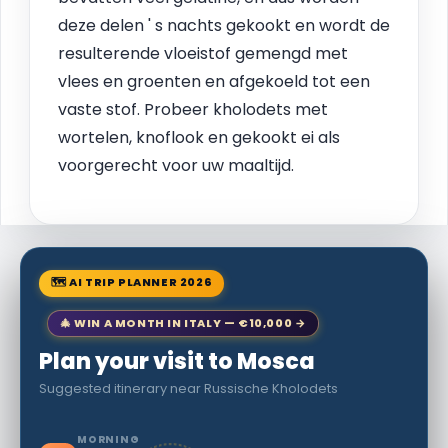
deze delen ' s nachts gekookt en wordt de
resulterende vloeistof gemengd met
vlees en groenten en afgekoeld tot een
vaste stof. Probeer kholodets met
wortelen, knoflook en gekookt ei als
voorgerecht voor uw maaltijd.
🗺 AI TRIP PLANNER 2026
🎄 WIN A MONTH IN ITALY — €10,000 →
Plan your visit to Mosca
Suggested itinerary near Russische Kholodets
MORNING