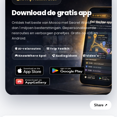
Download de gratis app
Ontdek het beste van Mosca met Secret World — meer
dan 1 miljoen bestemmingen. Gepersonaliseerde
reisroutes en verborgen pareltjes. Gratis op iOS en
Android.
🧠 AI-reisroutes
🎒 Trip Toolkit
🎮 KnowWhere Spel
🎧 Audiogidsen
📹 Video's
Share ↗