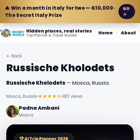
🎄 Win a month in Italy for two — €10,000 ·
GO
→
The Secret Italy Prize
Hidden places, real stories
Home
About
Trip Planner & Travel Guides
← Back
Russische Kholodets
Russische Kholodets
— Mosca, Russia.
Mosca, Russia
•
★★★★☆
•
183 views
Padna Ambani
Mosca
🏆 AI Trip Planner 2026