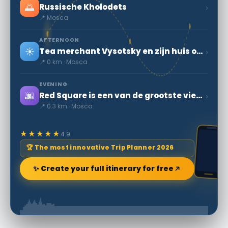
🌅
›
Russische Kholodets
📍 Mosca
AFTERNOON
☀️
›
Tea merchant Vysotsky en zijn huis op Ogorodnya Sloboda
📍 0 km · Mosca
EVENING
🌆
›
Red Square is een van de grootste vierkanten ter wereld
📍 0.3 km · Mosca
★★★★★
4.9
🏆 The most innovative Trip Planner 2026
✨ Create your full itinerary for free