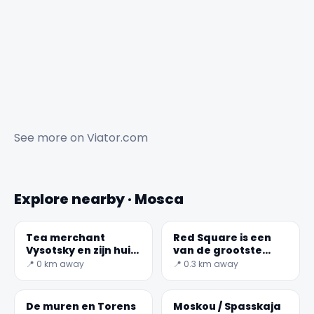
See more on
Viator.com
Explore nearby · Mosca
Tea merchant
Red Square is een
Vysotsky en zijn huis
van de grootste
op Ogorodnya
vierkanten ter
📍 0 km away
📍 0.3 km away
Sloboda
wereld
De muren en Torens
Moskou / Spasskaja