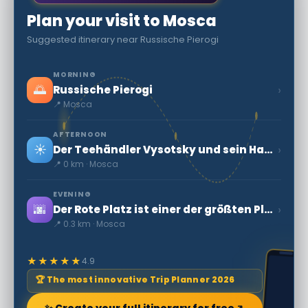
Plan your visit to Mosca
Suggested itinerary near Russische Pierogi
MORNING
🌅
›
Russische Pierogi
📍 Mosca
AFTERNOON
☀️
›
Der Teehändler Vysotsky und sein Haus auf Ogorodnya Sloboda
📍 0 km · Mosca
EVENING
🌆
›
Der Rote Platz ist einer der größten Plätze der Welt.
📍 0.3 km · Mosca
★★★★★
4.9
🏆 The most innovative Trip Planner 2026
✨ Create your full itinerary for free