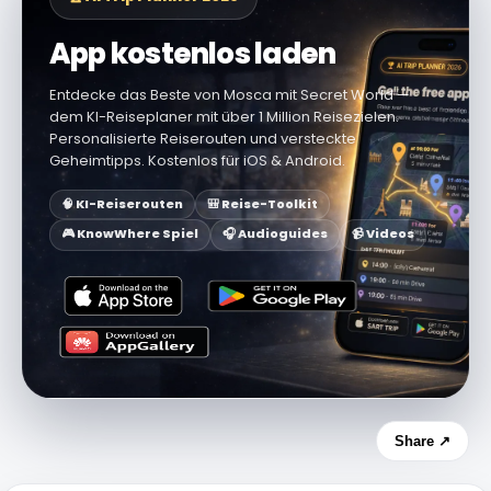
App kostenlos laden
Entdecke das Beste von Mosca mit Secret World —
dem KI-Reiseplaner mit über 1 Million Reisezielen.
Personalisierte Reiserouten und versteckte
Geheimtipps. Kostenlos für iOS & Android.
🧠 KI-Reiserouten
🎒 Reise-Toolkit
🎮 KnowWhere Spiel
🎧 Audioguides
📹 Videos
Share ↗