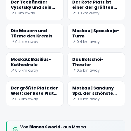
Der Teehändler
Der Rote Platz ist
Vysotsky und sein
einer der größten
Haus auf
Plätze der Welt.
📍 0 km away
📍 0.3 km away
Ogorodnya Sloboda
Die Mauern und
Moskau | Spasskaja-
Türme des Kremls
Turm
📍 0.4 km away
📍 0.4 km away
Moskau: Basilius-
Das Bolschoi-
Kathedrale
Theater
📍 0.5 km away
📍 0.5 km away
Der größte Platz der
Moskau | Sanduny
Welt: der Rote Platz
Spa, der schönste
in Moskau
Ort
📍 0.7 km away
📍 0.8 km away
Von
Bianca Sworld
· aus Mosca