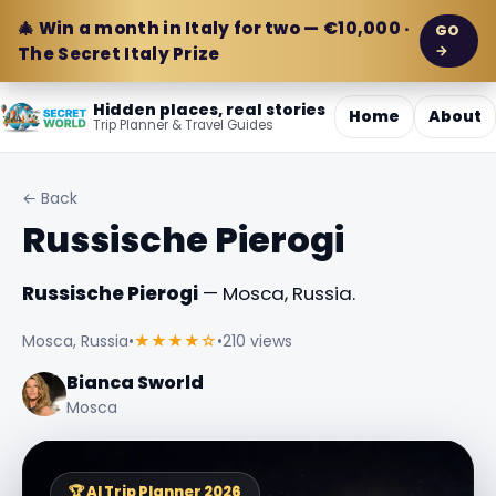
🎄 Win a month in Italy for two — €10,000 ·
GO
→
The Secret Italy Prize
Hidden places, real stories
Home
About
Trip Planner & Travel Guides
← Back
Russische Pierogi
Russische Pierogi
— Mosca, Russia.
Mosca, Russia
•
★★★★☆
•
210 views
Bianca Sworld
Mosca
🏆 AI Trip Planner 2026