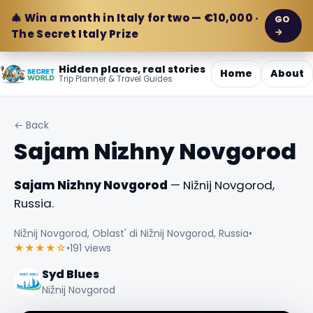
🎄 Win a month in Italy for two — €10,000 ·
GO
→
The Secret Italy Prize
Hidden places, real stories
Home
About
Trip Planner & Travel Guides
← Back
Sajam Nizhny Novgorod
Sajam Nizhny Novgorod
— Nižnij Novgorod,
Russia.
Nižnij Novgorod, Oblast' di Nižnij Novgorod, Russia
•
★★★★☆
•
191 views
Syd Blues
Nižnij Novgorod