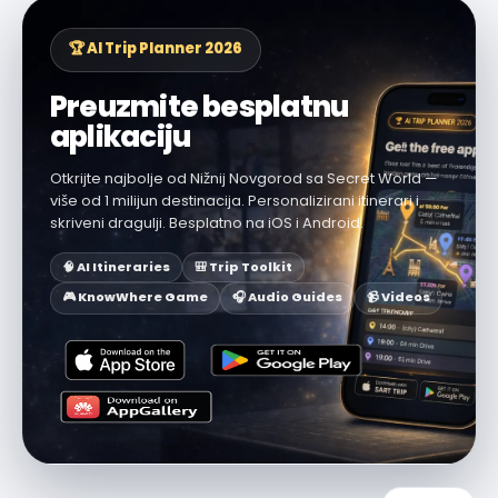
🏆 AI Trip Planner 2026
Preuzmite besplatnu
aplikaciju
Otkrijte najbolje od Nižnij Novgorod sa Secret World —
više od 1 milijun destinacija. Personalizirani itinerari i
skriveni dragulji. Besplatno na iOS i Android.
🧠 AI Itineraries
🎒 Trip Toolkit
🎮 KnowWhere Game
🎧 Audio Guides
📹 Videos