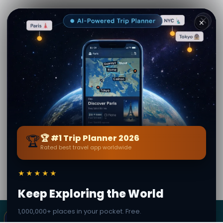
✕
See more on
Viator.com
🏆
🏆 #1 Trip Planner 2026
Rated best travel app worldwide
Autor
Syd Blues
· iz Nižnij Novgorod
Uređeni sadržaj potvrđen · Secret World zajednica —
★★★★★
1M+ mjesta na 62 jezika
Keep Exploring the World
1,000,000+ places in your pocket. Free.
×
SECRET WORLD
Terms
Privacy
About
✦ This place can become a stamp