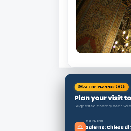
🗺 AI TRIP PLANNER 2026
Plan your visit t
Suggested itinerary near Sale
MORNING
🌅
Salerno: Chiesa di