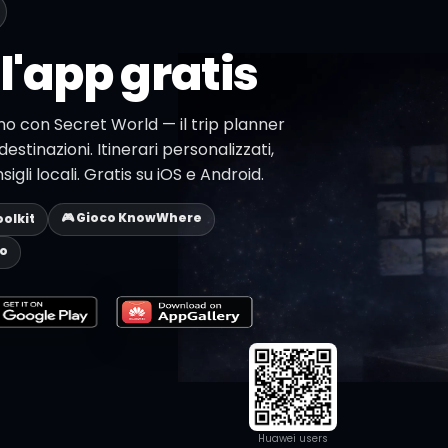
l'app gratis
rno con Secret World — il trip planner
destinazioni. Itinerari personalizzati,
li locali. Gratis su iOS e Android.
🎮 Gioco KnowWhere
oolkit
eo
Huawei users