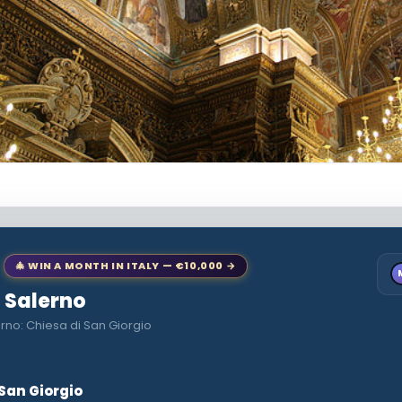
🎄 WIN A MONTH IN ITALY — €10,000 →
o Salerno
rno: Chiesa di San Giorgio
 San Giorgio