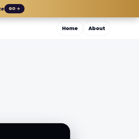
ze
GO →
Home
About