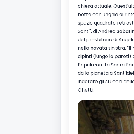
chiesa attuale. Quest'ult
botte con unghie di rin
spazio quadrato retrost
Santi", di Andrea Sabatin
del presbiterio di Angelo
nella navata sinistra, "I
dipinti (lungo le pareti
Populi con "La Sacra Fam
da la pianeta a Sant'Idel
indorare gli stucchi del
Ghetti.