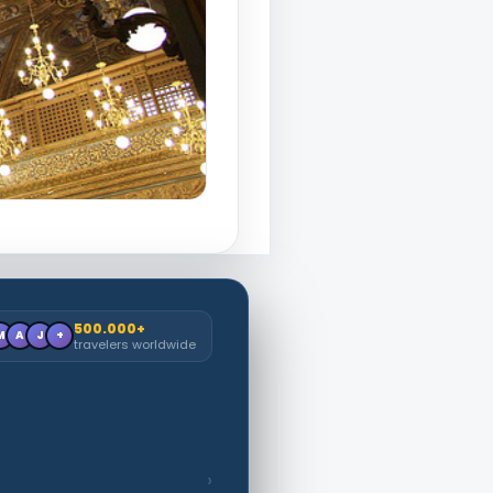
500.000+
M
A
J
+
travelers worldwide
›