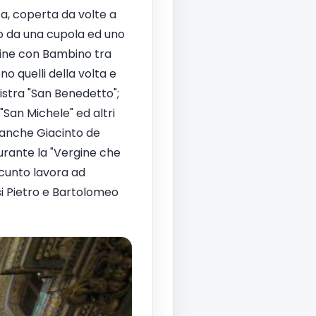
ata, coperta da volte a
to da una cupola ed uno
rgine con Bambino tra
o quelli della volta e
nistra "San Benedetto";
 "San Michele" ed altri
o anche Giacinto de
gurante la "Vergine che
'Acunto lavora ad
esi Pietro e Bartolomeo