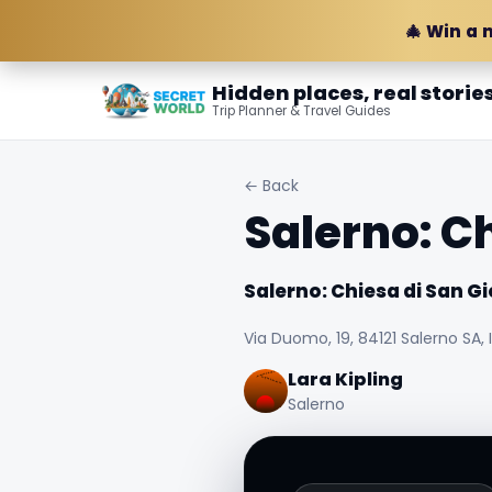
🎄 Win a 
Hidden places, real storie
Trip Planner & Travel Guides
← Back
Salerno: C
Salerno: Chiesa di San Gi
Via Duomo, 19, 84121 Salerno SA, I
Lara Kipling
Salerno