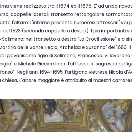
ima viene realizzata tra il 1674 ed il 1675. E' ad unica nav
forzo, cappelle laterali, transetto rettangolare sormonta
ante l'altare. L'interno presenta numerosi affreschi: "Ve
i del 1523 (seconda cappella a destra). I più importanti son
 Solimena: nel transetto a destra "La Crocifissione" e a si
l Martirio delle Sante Tecla, Archelaa e Susanna" del 1680; il
) del giovanissimo figlio di Solimena, Francesco. Vi lavoran
iglia" e Michele Ricciardi con l'affresco in sagrestia raffi
fonso". Negli anni 1694-1695, l'artigiano vietrese Nicola d
la chiesa. L'altare maggiore è attribuito ai maestri carrar