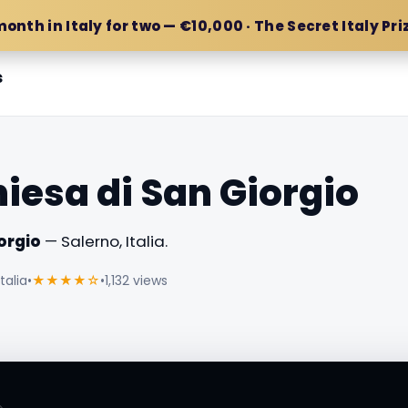
month in Italy for two — €10,000 · The Secret Italy Pri
s
hiesa di San Giorgio
orgio
— Salerno, Italia.
talia
•
★★★★☆
•
1,132 views