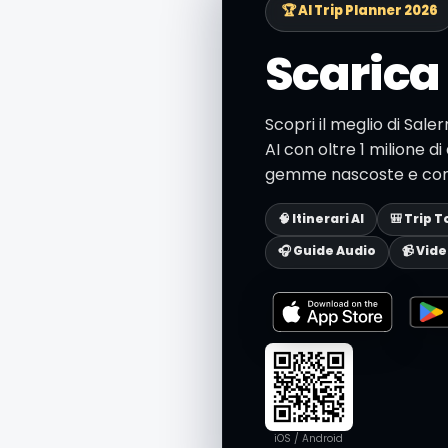
🏆 AI Trip Planner 2026
Scarica 
Scopri il meglio di Sale
AI con oltre 1 milione di 
gemme nascoste e consig
🧠 Itinerari AI
🎒 Trip T
🎧 Guide Audio
📹 Vid
iOS / Android