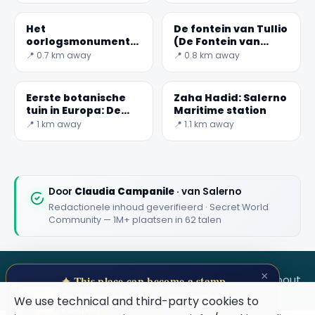
Het
De fontein van Tullio
oorlogsmonument
(De Fontein van
in Salerno
Aesculapius))
📍 0.7 km away
📍 0.8 km away
Eerste botanische
Zaha Hadid: Salerno
tuin in Europa: De
Maritime station
Minerva-Tuin
📍 1 km away
📍 1.1 km away
Door
Claudia Campanile
· van Salerno
Redactionele inhoud geverifieerd · Secret World
Community — 1M+ plaatsen in 62 talen
×
SECRET WORLD
Terms
Privacy
About
✦ This place can become a stamp
Collect secret places in your Secret
We use technical and third-party cookies to
Passport.