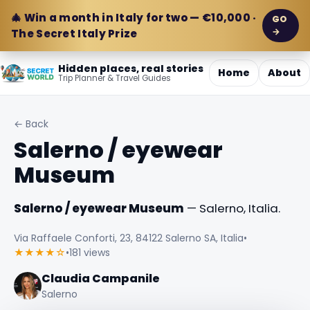
🎄 Win a month in Italy for two — €10,000 ·
GO
→
The Secret Italy Prize
Hidden places, real stories
Home
About
Trip Planner & Travel Guides
← Back
Salerno / eyewear
Museum
Salerno / eyewear Museum
— Salerno, Italia.
Via Raffaele Conforti, 23, 84122 Salerno SA, Italia
•
★★★★☆
•
181 views
Claudia Campanile
Salerno