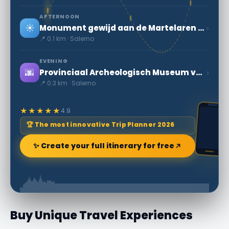
AFTERNOON
☀️
›
Monument gewijd aan de Martelaren van de Vrijheid, zei de salernitans ook standbeeld
📍 0.1 km · Salerno
EVENING
🌆
›
Provinciaal Archeologisch Museum van Salerno
📍 0.3 km · Salerno
★★★★★
4.9
🏆 The most innovative Trip Planner 2026
✨ Create your full itinerary for free
Buy Unique Travel Experiences