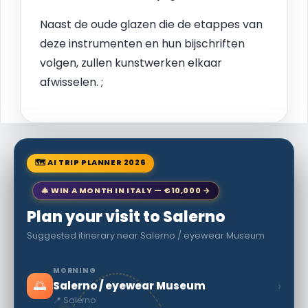
Naast de oude glazen die de etappes van
deze instrumenten en hun bijschriften
volgen, zullen kunstwerken elkaar
afwisselen. ;
🗺 AI TRIP PLANNER 2026
🎄 WIN A MONTH IN ITALY — €10,000 →
Plan your visit to Salerno
Suggested itinerary near Salerno / eyewear Museum
MORNING
🌅
›
Salerno / eyewear Museum
📍 Salerno