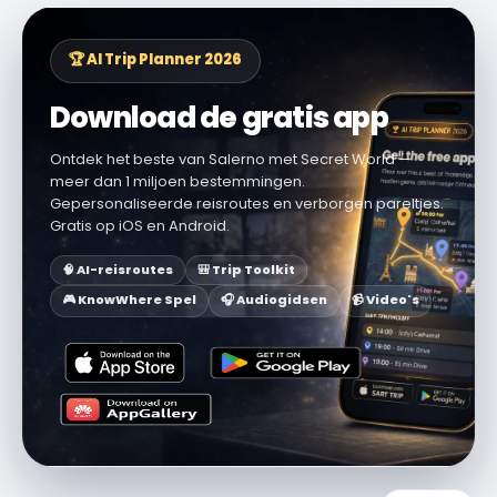
🏆 AI Trip Planner 2026
Download de gratis app
Ontdek het beste van Salerno met Secret World —
meer dan 1 miljoen bestemmingen.
Gepersonaliseerde reisroutes en verborgen pareltjes.
Gratis op iOS en Android.
🧠 AI-reisroutes
🎒 Trip Toolkit
🎮 KnowWhere Spel
🎧 Audiogidsen
📹 Video's