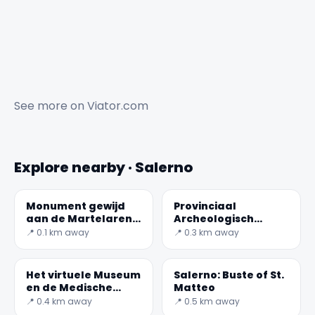
See more on
Viator.com
Explore nearby · Salerno
Monument gewijd
Provinciaal
aan de Martelaren
Archeologisch
van de Vrijheid, zei
Museum van
📍 0.1 km away
📍 0.3 km away
de salernitans ook
Salerno
standbeeld
Het virtuele Museum
Salerno: Buste of St.
en de Medische
Matteo
School van Salerno
📍 0.4 km away
📍 0.5 km away