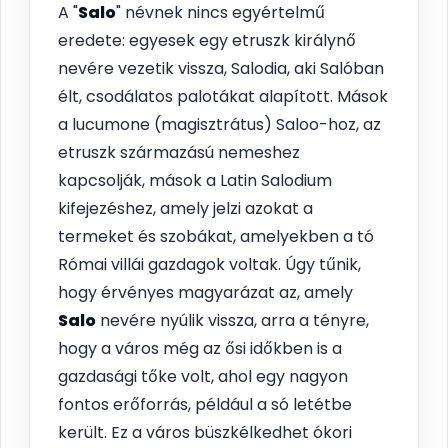
A "
Salo
" névnek nincs egyértelmű
eredete: egyesek egy etruszk királynő
nevére vezetik vissza, Salodia, aki Salóban
élt, csodálatos palotákat alapított. Mások
a lucumone (magisztrátus) Saloo-hoz, az
etruszk származású nemeshez
kapcsolják, mások a Latin Salodium
kifejezéshez, amely jelzi azokat a
termeket és szobákat, amelyekben a tó
Római villái gazdagok voltak. Úgy tűnik,
hogy érvényes magyarázat az, amely
Salo
nevére nyúlik vissza, arra a tényre,
hogy a város még az ősi időkben is a
gazdasági tőke volt, ahol egy nagyon
fontos erőforrás, például a só letétbe
került. Ez a város büszkélkedhet ókori