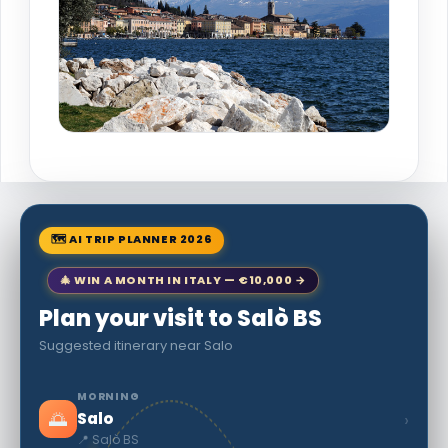
🗺 AI TRIP PLANNER 2026
🎄 WIN A MONTH IN ITALY — €10,000 →
Plan your visit to Salò BS
Suggested itinerary near Salo
MORNING
🌅
›
Salo
📍 Salò BS