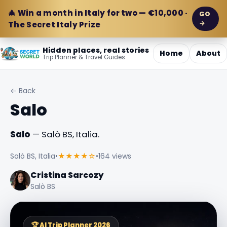
🎄 Win a month in Italy for two — €10,000 ·
GO
→
The Secret Italy Prize
Hidden places, real stories
Home
About
Trip Planner & Travel Guides
← Back
Salo
Salo
— Salò BS, Italia.
Salò BS, Italia
•
★★★★☆
•
164 views
Cristina Sarcozy
Salò BS
🏆 AI Trip Planner 2026