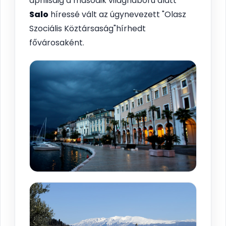
áprilisáig a második világháború alatt
Salo
híressé vált az úgynevezett "Olasz
Szociális Köztársaság"hírhedt
fővárosaként.