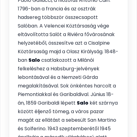
Paolo Gallucci, a filozófus Antonio Cain.
1796-ban a francia és az osztrák
hadsereg többször összecsapott
Salóban. A Velencei Köztársaság vége
eltávolította Salót a Riviéra fővárosának
helyzetéből, összesítve azt a Cisalpine
Köztársaság majd a Olasz Királyság. 1848-
ban
Salo
csatlakozott a Milánói
felkeléshez a Habsburg-jelvények
lebontásával és a Nemzeti Gárda
megalakításával. Sok önkéntes harcolt a
Piemontiakkal és Garibaldival. Június 18-
án, 1859 Garibaldi lépett
Salo
két szárnya
között éljenző tömeg, a város pazar
magát az ellátást a sebesült San Martino
és Solferino. 1943 szeptemberétől 1945