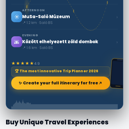
AFTERNOON
☀️
›
MuSa-Salò Múzeum
📍 1.2 km · Salò BS
EVENING
🌆
›
Között elhelyezett zöld dombok
📍 1.6 km · Salò BS
★★★★★
4.9
🏆 The most innovative Trip Planner 2026
✨ Create your full itinerary for free
Buy Unique Travel Experiences