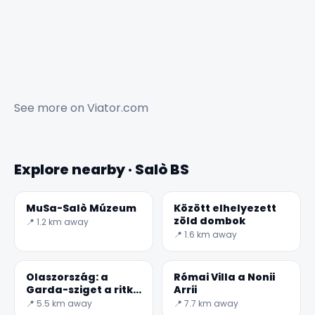
See more on
Viator.com
Explore nearby · Salò BS
MuSa-Salò Múzeum
Között elhelyezett
zöld dombok
📍 1.2 km away
📍 1.6 km away
✕
Olaszország: a
Római Villa a Nonii
Garda-sziget a ritka
Arrii
szépség helyszíne
📍 5.5 km away
📍 7.7 km away