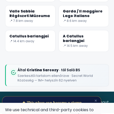
Valle Sabbia
Garda / Il maggiore
Régészeti Múzeuma
Lago italiano
📍 7.8 km away
📍 8.6 km away
Catullus barlangjai
A Catullus
🏆
🏆 #1 Trip Planner 2026
barlangjai
📍 14.4 km away
Rated best travel app worldwide
📍 14.5 km away
★★★★★
Keep Exploring the World
Által
Cristina Sarcozy
· tól Salò BS
1,000,000+ places in your pocket. Free.
Szerkesztői tartalom ellenőrizve · Secret World
Közösség — 1M+ helyszín 62 nyelven
Maybe later
×
SECRET WORLD
Terms
Privacy
About
✦ This place can become a stamp
Collect secret places in your Secret
We use technical and third-party cookies to
Passport.