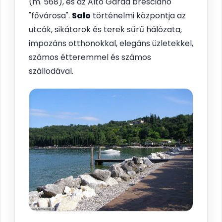
(m. 568), és az Alto Garda bresciano
"fővárosa".
Salo
történelmi központja az
utcák, sikátorok és terek sűrű hálózata,
impozáns otthonokkal, elegáns üzletekkel,
számos étteremmel és számos
szállodával.