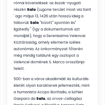
római követelések: az észak-nyugati
részén
Salo
(Lugone terület most via Sant
' ago május 13, 1426 után hosszú ideig a
háborúk
Salo
"bízott" spontán és"
ligatedly " (így a dokumentumok azt
mondják), hogy a Serenissima Velencei
Köztársaság, amely elismerte széles
autonómia. Az önkormányzat főterén
még mindig találunk egy oszlopot a
Velencei domének S. Marco oroszlánja
felett.
500-ban a város akadémiáit és kulturális
életét olyan karakterek jellemezték, mint
a humanista Acopo Bonfadio, a luthier
Gasparo da
Salo
, az orvos-csillagász