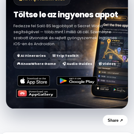
Töltse le az ingyenes appot
Fedezze fel Salò BS legjobbjait a Secret World
segítségével — több mint 1 millió úti cél. Személyre
szabott útvonalak és rejtett gyöngyszemek. Ingyenes
iOS-en és Androidon.
🧠 AI Itineraries
🎒 Trip Toolkit
🎮 KnowWhere Game
🎧 Audio Guides
📹 Videos
Share ↗