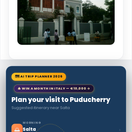
🗺 AI TRIP PLANNER 2026
🎄 WIN A MONTH IN ITALY — €10,000 →
Plan your visit to Puducherry
Suggested itinerary near Salta
MORNING
🌅
›
Salta