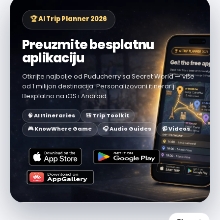
🏆 AI Trip Planner 2026
Preuzmite besplatnu
aplikaciju
Otkrijte najbolje od Puducherry sa Secret World — više
od 1 milijon destinacija. Personalizovani itinerariji.
Besplatno na iOS i Android.
🧠 AI Itineraries
🎒 Trip Toolkit
🎮 KnowWhere Game
🎧 Audio Guides
📹 Videos