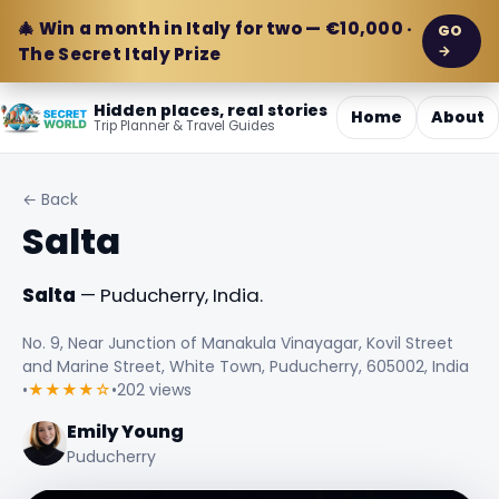
🎄 Win a month in Italy for two — €10,000 ·
GO
→
The Secret Italy Prize
Hidden places, real stories
Home
About
Trip Planner & Travel Guides
← Back
Salta
Salta
— Puducherry, India.
No. 9, Near Junction of Manakula Vinayagar, Kovil Street
and Marine Street, White Town, Puducherry, 605002, India
•
★★★★☆
•
202 views
Emily Young
Puducherry