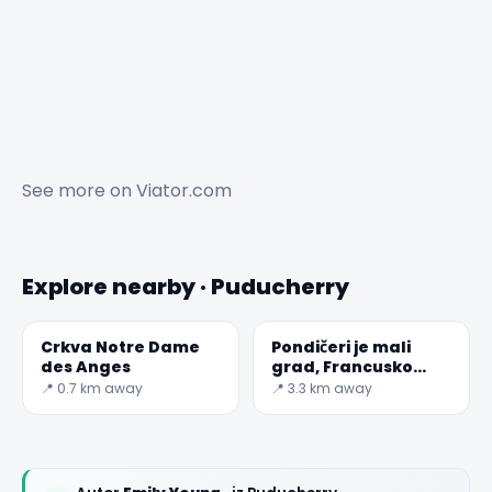
See more on
Viator.com
✕
Explore nearby · Puducherry
Crkva Notre Dame
Pondičeri je mali
des Anges
grad, Francusko
kolonijalno nasljeđe.
📍 0.7 km away
📍 3.3 km away
🏆
🏆 #1 Trip Planner 2026
Rated best travel app worldwide