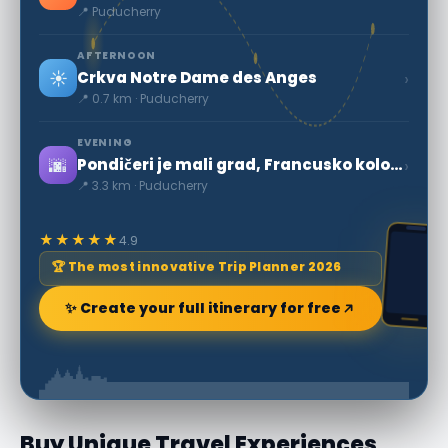
📍 Puducherry
AFTERNOON
☀️
›
Crkva Notre Dame des Anges
📍 0.7 km · Puducherry
EVENING
🌆
›
Pondičeri je mali grad, Francusko kolonijalno nasljeđe.
📍 3.3 km · Puducherry
★★★★★
4.9
🏆 The most innovative Trip Planner 2026
✨ Create your full itinerary for free
Buy Unique Travel Experiences