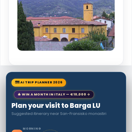
🗺 AI TRIP PLANNER 2026
🎄 WIN A MONTH IN ITALY — €10,000 →
Plan your visit to Barga LU
Suggested itinerary near San-Fransisko monastiri
MORNING