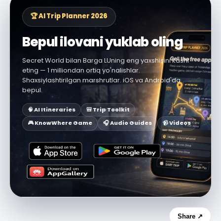
🏆 AI Trip Planner 2026
Bepul ilovani yuklab oling
Secret World bilan Barga LUning eng yaxshisini kashf
eting — 1 milliondan ortiq yo'nalishlar.
Shaxsiylashtirilgan marshrutlar. iOS va Android'da
bepul.
🧠 AI Itineraries
🎒 Trip Toolkit
🎮 KnowWhere Game
🎧 Audio Guides
📹 Videos
Share ↗