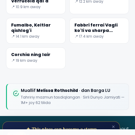
Verrucola qal'a
📍 12.2 km away
📍 10.9 km away
Fumalbo, Keltlar
Fabbri ferrai Vagli
qishlog'i
ko'li va sharpa
qishlog'i
📍 14.1 km away
📍 17.4 km away
Corchia ning lair
📍 19 km away
Muallif
Melissa Rothschild
· dan Barga LU
Tahririy mazmun tasdiqlangan · Sirli Dunyo Jamiyati —
1M+ joy 62 tilida
×
SECRET WORLD
Terms
Privacy
About
✦ This place can become a stamp