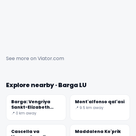
See more on
Viator.com
Explore nearby · Barga LU
Barga: Vengriya
Mont'alfonso qal'asi
Sankt-Elizabeth
📍 9.5 km away
cherkovi
📍 0 km away
Cascella va
Maddalena Ko'prik