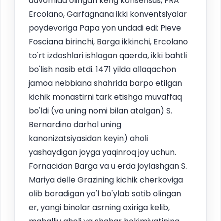
davomida olingan keng konsensus, FRA
Ercolano, Garfagnana ikki konventsiyalar
poydevoriga Papa yon undadi edi: Pieve
Fosciana birinchi, Barga ikkinchi, Ercolano
to'rt izdoshlari ishlagan qaerda, ikki bahtli
bo'lish nasib etdi. 1471 yilda allaqachon
jamoa nebbiana shahrida barpo etilgan
kichik monastirni tark etishga muvaffaq
bo'ldi (va uning nomi bilan atalgan) S.
Bernardino darhol uning
kanonizatsiyasidan keyin) aholi
yashaydigan joyga yaqinroq joy uchun.
Fornacidan Barga va u erda joylashgan S.
Mariya delle Grazining kichik cherkoviga
olib boradigan yo'l bo'ylab sotib olingan
er, yangi binolar asrning oxiriga kelib,