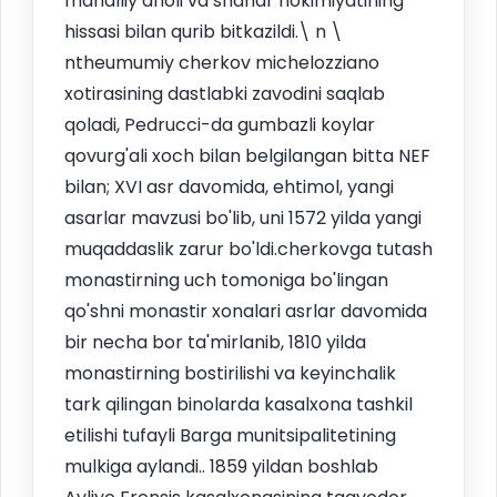
mahalliy aholi va shahar hokimiyatining
hissasi bilan qurib bitkazildi.\ n \
ntheumumiy cherkov michelozziano
xotirasining dastlabki zavodini saqlab
qoladi, Pedrucci-da gumbazli koylar
qovurg'ali xoch bilan belgilangan bitta NEF
bilan; XVI asr davomida, ehtimol, yangi
asarlar mavzusi bo'lib, uni 1572 yilda yangi
muqaddaslik zarur bo'ldi.cherkovga tutash
monastirning uch tomoniga bo'lingan
qo'shni monastir xonalari asrlar davomida
bir necha bor ta'mirlanib, 1810 yilda
monastirning bostirilishi va keyinchalik
tark qilingan binolarda kasalxona tashkil
etilishi tufayli Barga munitsipalitetining
mulkiga aylandi.. 1859 yildan boshlab