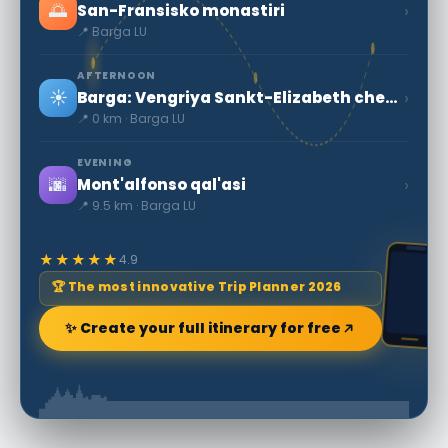
🌅
›
San-Fransisko monastiri
📍 Barga LU
AFTERNOON
☀️
›
Barga: Vengriya Sankt-Elizabeth cherkovi
📍 0 km · Barga LU
EVENING
🌆
›
Mont'alfonso qal'asi
📍 9.5 km · Barga LU
★★★★★
4.9
🏆 The most innovative Trip Planner 2026
✨ Create your full itinerary for free