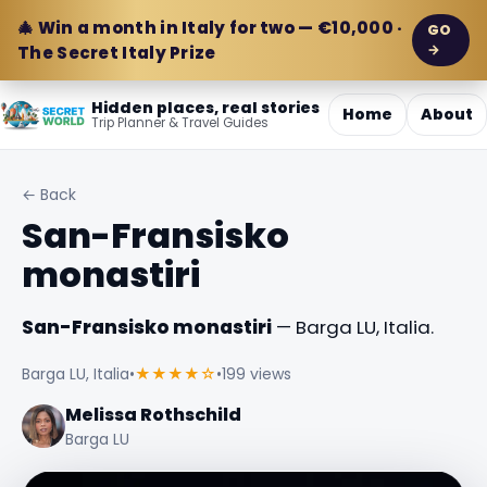
🎄 Win a month in Italy for two — €10,000 ·
GO
→
The Secret Italy Prize
Hidden places, real stories
Home
About
Trip Planner & Travel Guides
← Back
San-Fransisko
monastiri
San-Fransisko monastiri
— Barga LU, Italia.
Barga LU, Italia
•
★★★★☆
•
199 views
Melissa Rothschild
Barga LU