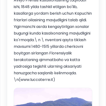
Avliyo Frensis kasalxonasining taqvodor
ishi, 1848 yilda tashkil etilgan bo'lib,
kasallarga yordam berish uchun Kapuchin
friarlari oilasining mavjudligini talab qildi.
Yigirmanchi asrda kengaytirilgan xonalar
bugungi kunda kasalxonaning mavjudligini
ko'rmoqda.\ n \ nventani qayta tiklash
mavsumi 1480-1515 yillarda cherkovni
boyitgan sirlangan Florensiyalik
terakotaning qimmatbaho va katta
yadrosiga tegishli: ularning aksariyati
hanuzgacha saqlanib kelinmoqda.
\n(www.luccaterre.it)