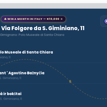
🎄 WIN A MONTH IN ITALY — €10,000 →
o Via Folgore da S. Giminiano, 11
 Gimignano: Polo Museale di Santa Chiara
lo Museale di Santa Chiara
iano, 11
nt ' Agostino Bažnyčia
S. Giminiano, 11
 ir bokštai
S. Giminiano, 11