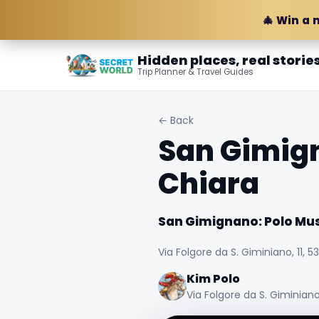
🎄 Win a 
Hidden places, real storie
Trip Planner & Travel Guides
← Back
San Gimign
Chiara
San Gimignano: Polo Mus
Via Folgore da S. Giminiano, 11, 5
Kim Polo
Via Folgore da S. Giminiano,