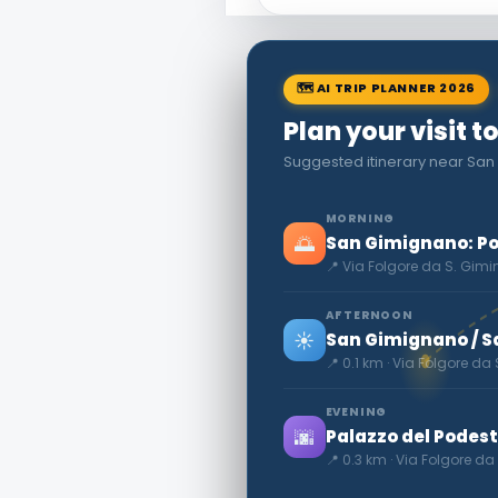
🗺 AI TRIP PLANNER 2026
Plan your visit t
Suggested itinerary near San
MORNING
🌅
San Gimignano: Po
📍 Via Folgore da S. Gimin
AFTERNOON
☀️
San Gimignano / Sa
📍 0.1 km · Via Folgore da 
EVENING
🌆
Palazzo del Podestà
📍 0.3 km · Via Folgore da 