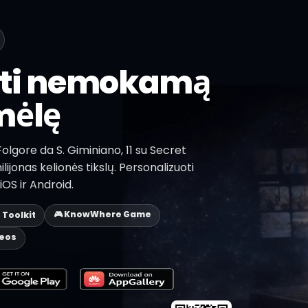
sti nemokamą
mėlę
Folgore da S. Giminiano, 11 su Secret
lijonas kelionės tikslų. Personalizuoti
OS ir Android.
🎮 KnowWhere Game
p Toolkit
deos