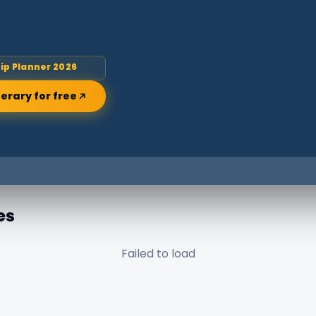
rip Planner 2026
nerary for free
es
Failed to load