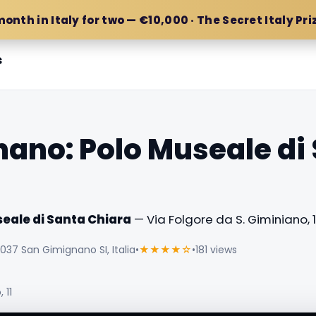
month in Italy for two — €10,000 · The Secret Italy Pri
s
ano: Polo Museale di
eale di Santa Chiara
— Via Folgore da S. Giminiano, 11,
3037 San Gimignano SI, Italia
•
★★★★☆
•
181 views
 11