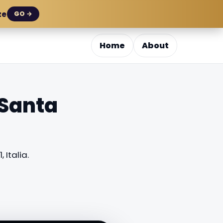
ze
GO →
Home
About
 Santa
 Italia.