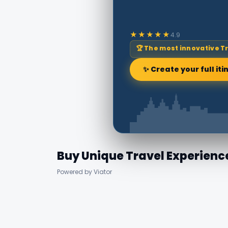
★★★★★
4.9
🏆 The most innovative T
✨ Create your full iti
Buy Unique Travel Experienc
Powered by Viator