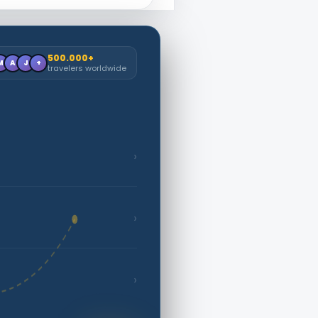
500.000+
M
A
J
+
travelers worldwide
›
›
›