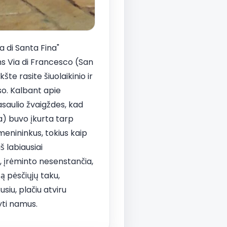
 di Santa Fina"
ms Via di Francesco (San
te rasite šiuolaikinio ir
so. Kalbant apie
asaulio žvaigždes, kad
ja) buvo įkurta tarp
menininkus, tokius kaip
š labiausiai
, įrėminto nesenstančia,
tą pėsčiųjų taku,
siu, plačiu atviru
yti namus.