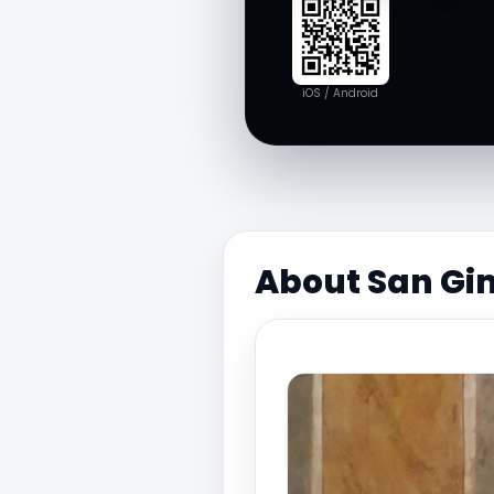
iOS / Android
About San Gim