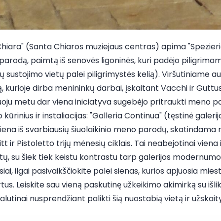
hiara" (Santa Chiaros muziejaus centras) apima "Spezieria
 parodą, paimtą iš senovės ligoninės, kuri padėjo piligrima
sustojimo vietų palei piligrimystės kelią). Viršutiniame aukš
ą, kurioje dirba menininkų darbai, įskaitant Vacchi ir Guttu
uoju metu dar viena iniciatyva sugebėjo pritraukti meno p
rinius ir instaliacijas: "Galleria Continua" (tęstinė galeri
iena iš svarbiausių šiuolaikinio meno parodų, skatindama 
 ir Pistoletto trijų mėnesių ciklais. Tai neabejotinai viena i
etų, su šiek tiek keistu kontrastu tarp galerijos modernumo
iai, ilgai pasivaikščiokite palei sienas, kurios apjuosia mies
us. Leiskite sau vieną paskutinę užkeikimo akimirką su išliku
alutinai nusprendžiant palikti šią nuostabią vietą ir užskait