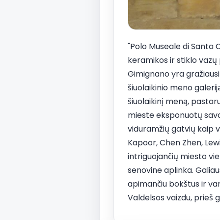
"Polo Museale di Santa C
keramikos ir stiklo vazų
Gimignano yra gražiausių 
šiuolaikinio meno galerij
šiuolaikinį meną, pastar
mieste eksponuotų savo kū
viduramžių gatvių kaip v
Kapoor, Chen Zhen, Lewitt
intriguojančių miesto vi
senovine aplinka. Galiaus
apimančiu bokštus ir vart
Valdelsos vaizdu, prieš g