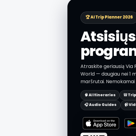
🏆 AI Trip Planner 2026
Atsisių
progra
Atraskite geriausią Via 
World — daugiau nei 1 mi
maršrutai. Nemokamai i
🧠 AI Itineraries
🎒 Tri
🎧 Audio Guides
📹 Vi