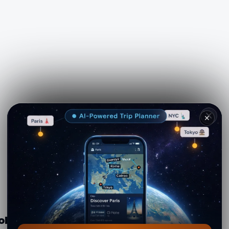
✕
olgore da S. Giminiano, 11