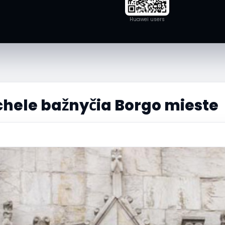
Huawei users
hele bažnyčia Borgo mieste