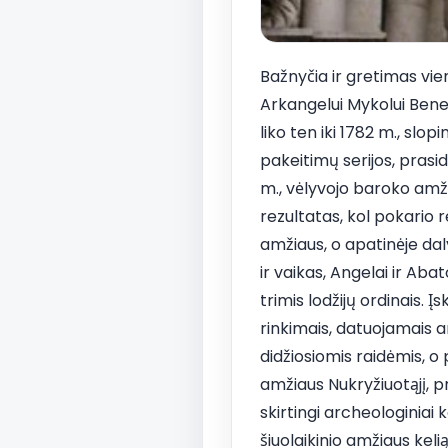
Bažnyčia ir gretimas vien
Arkangelui Mykolui Bened
liko ten iki 1782 m., sl
pakeitimų serijos, prasi
m., vėlyvojo baroko amž
rezultatas, kol pokario
amžiaus, o apatinėje daly
ir vaikas, Angelai ir Aba
trimis lodžijų ordinais. 
rinkimais, datuojamais 
didžiosiomis raidėmis, o 
amžiaus Nukryžiuotąjį, pr
skirtingi archeologiniai 
šiuolaikinio amžiaus keli