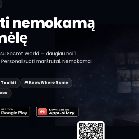
sti nemokamą
mėlę
a su Secret World — daugiau nei 1
lų. Personalizuoti maršrutai. Nemokamai
🎮 KnowWhere Game
p Toolkit
deos