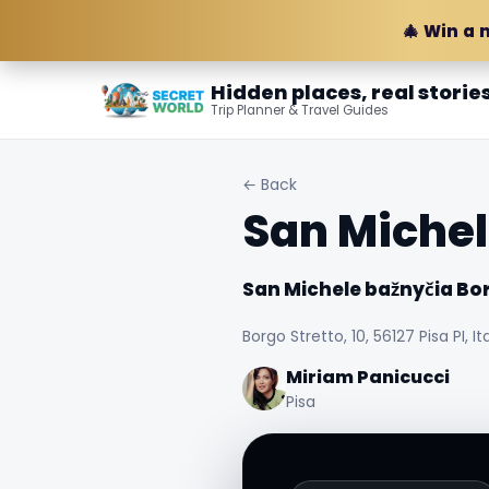
🎄 Win a 
Hidden places, real storie
Trip Planner & Travel Guides
← Back
San Michel
San Michele bažnyčia Bo
Borgo Stretto, 10, 56127 Pisa PI, Ita
Miriam Panicucci
Pisa