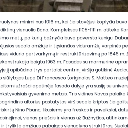
uolynas minimi nuo 1016 m., kai čia stovėjusi koplyčia buvo
iktinų vienuolio Bono. Kompleksas 1105-1111 m. atiteko Kam
opinimo metų, po kurių bažnyčia buvo paversta kunigu. Dabar
dėjusios secolo amžiuje ir tęsiančios viduramžių varpinės pe
iaus vidurio pertvarkymą ir restruktūrizavimą po 1846 m.
 rekonstrukcija baigta 1963 m. Fasadas su marmurine apran
je jį apibūdina trys portalai: centrinį viršija gotikinė Aedi
to siūlytojas Lupo Di Francesco (originalas S. Matteo muziejui
Įskaitomi užrašai apatinėje fasado dalyje yra susiję su univer
ankstyvaisiais gyvenimo metais. Tris vidines Navas palaik
pagrindinis altorius pastatytas virš secolo kriptos čia gali
iskirtą Nino Pisano; likusiems yra freskos ir paveikslai, da
kasinėjimai, vienas priešais ir vienas už Bažnyčios, atitinka
ą ir trylikto amžiaus pabaigos vienuolyno struktūras, šiuolaik