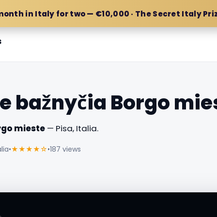
month in Italy for two — €10,000 · The Secret Italy Pri
s
e bažnyčia Borgo mie
rgo mieste
— Pisa, Italia.
lia
•
★★★★☆
•
187 views