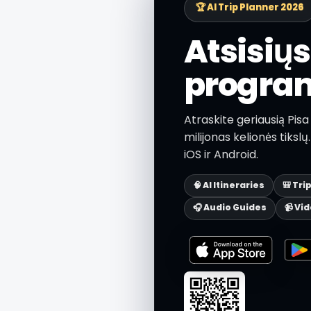
🏆 AI Trip Planner 2026
Atsisių
progra
Atraskite geriausią Pis
milijonas kelionės tiks
iOS ir Android.
🧠 AI Itineraries
🎒 Tri
🎧 Audio Guides
📹 Vi