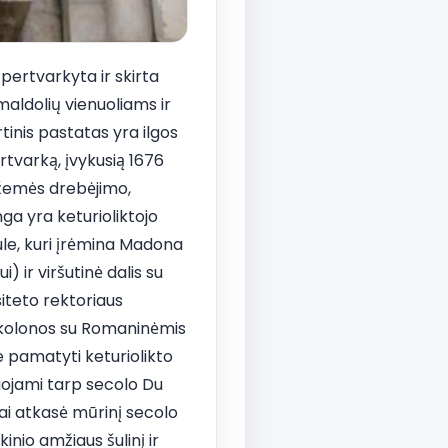
 pertvarkyta ir skirta
aldolių vienuoliams ir
tinis pastatas yra ilgos
rtvarką, įvykusią 1676
 žemės drebėjimo,
ga yra keturioliktojo
cule, kuri įrėmina Madona
) ir viršutinė dalis su
siteto rektoriaus
o kolonos su Romaninėmis
te pamatyti keturiolikto
tuojami tarp secolo Du
mai atkasė mūrinį secolo
inio amžiaus šulinį ir