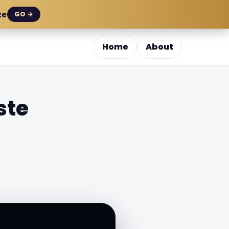
ze
GO →
Home
About
ste