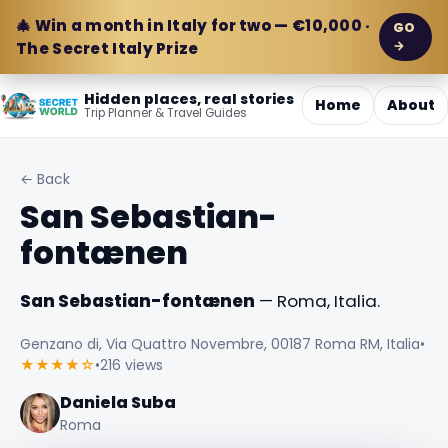
🎄 Win a month in Italy for two — €10,000 ·
GO
→
The Secret Italy Prize
Hidden places, real stories
Home
About
Trip Planner & Travel Guides
← Back
San Sebastian-
fontænen
San Sebastian-fontænen
— Roma, Italia.
Genzano di, Via Quattro Novembre, 00187 Roma RM, Italia
•
★★★★☆
•
216 views
Daniela Suba
Roma