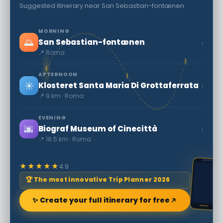
Suggested itinerary near San Sebastian-fontænen
MORNING
🌅
›
San Sebastian-fontænen
📍 Roma
AFTERNOON
☀️
›
Klosteret Santa Maria Di Grottaferrata
📍 9 km · Roma
EVENING
🌆
›
Biograf Museum of Cinecittà
📍 18.5 km · Roma
★★★★★
4.9
🏆 The most innovative Trip Planner 2026
✨ Create your full itinerary for free