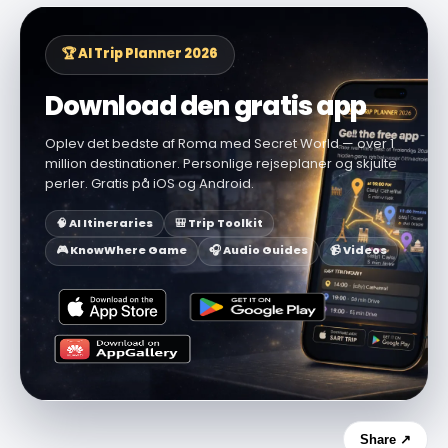
🏆 AI Trip Planner 2026
Download den gratis app
Oplev det bedste af Roma med Secret World — over 1
million destinationer. Personlige rejseplaner og skjulte
perler. Gratis på iOS og Android.
🧠 AI Itineraries
🎒 Trip Toolkit
🎮 KnowWhere Game
🎧 Audio Guides
📹 Videos
Share ↗