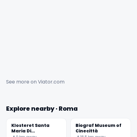
See more on
Viator.com
Explore nearby · Roma
Klosteret Santa
Biograf Museum of
Maria Di
Cinecittà
Grottaferrata
📍 9 km away
📍 18.5 km away