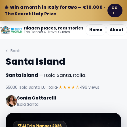
🎄 Win a month in Italy for two — €10,000 ·
GO
→
The Secret Italy Prize
Hidden places, real stories
Home
About
Trip Planner & Travel Guides
← Back
Santa Island
Santa Island
— Isola Santa, Italia.
55030 Isola Santa LU, Italia
•
★★★★☆
•
196 views
Sonia Cottarelli
Isola Santa
🏆 AI Trip Planner 2026