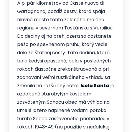
Álp, pár kilometrov od Castelnuovo di
Garfagnana, pozdĺž cesty, ktorá spája
hlavné mesto tohto zeleného malého
regiónu v severnom Toskánsku s Versiliou.
Do dediny aj na breh jazera sa dostanete
pešo po spevnenom pruhu, ktorý vedie
dole zo štátnej cesty. Táto dedina, ktorá
bola kedysi opustená, bola v posledných
rokoch čiastočne zrekonštruovaná a pri
zachovaní veľmi rustikálneho vzhľadu sa
zmenila na rozšírený hotel.
Isola Santa
je
ozdobená starobylým kostolom
zasväteným Sanacu obec má výhľad na
umelé jazero naplnené vodami potoka
turrite Secca zastaveného priehradou v
rokoch 1948-49 (na použitie v neďalekej