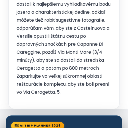
dostali k najlepšiemu vyhliadkovému bodu
jazera a charakteristickej dedine, odkiaľ
môžete tiež robiť sugestívne fotografie,
odporúčam vám, aby ste z Castelnuova a
Versilie opustili štátnu cestu po
dopravných značkách pre Capanne Di
Careggine, pozdĺž Via Monti Mare (3/4
minúty), aby ste sa dostali do strediska
Ceragetta a potom po 800 metroch
Zaparkujte vo veľkej súkromnej oblasti
reštaurácie komplexu, aby ste boli presní
vo Via Ceragetta, 5.
🗺 AI TRIP PLANNER 2026