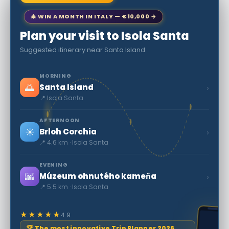
🎄 WIN A MONTH IN ITALY — €10,000 →
Plan your visit to Isola Santa
Suggested itinerary near Santa Island
MORNING
🌅
›
Santa Island
📍 Isola Santa
AFTERNOON
☀️
›
Brloh Corchia
📍 4.6 km · Isola Santa
EVENING
🌆
›
Múzeum ohnutého kameňa
📍 5.5 km · Isola Santa
★★★★★
4.9
🏆 The most innovative Trip Planner 2026