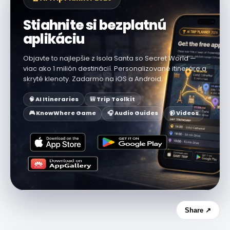
Stiahnite si bezplatnú
aplikáciu
Objavte to najlepšie z Isola Santa so Secret World —
viac ako 1 milión destinácií. Personalizované itineráre a
skryté klenoty. Zadarmo na iOS a Android.
🧠 AI Itineraries
🎒 Trip Toolkit
🎮 KnowWhere Game
🎧 Audio Guides
📹 Videos
Share ↗