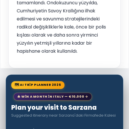
tamamlandı. Ondokuzuncu yüzyılda,
Cumhuriyetin Savoy Krallığına ilhak
edilmesi ve savunma stratejilerindeki
radikal değişikliklerle kale, önce bir polis
kışlası olarak ve daha sonra yirminci
yüzyılın yetmişli yıllarına kadar bir
hapishane olarak kullanıldı.
🗺 AI TRIP PLANNER 2026
🎄 WIN A MONTH IN ITALY — €10,000 →
Plan your visit to Sarzana
Suggested itinerary near Sarzana'daki Firmafede Kalesi