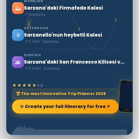
MORNING
🌅
›
Sarzana'daki Firmafede Kalesi
📍 Sarzana
AFTERNOON
☀️
›
Sarzanello'nun heybetli Kalesi
📍 0.1 km · Sarzana
EVENING
🌆
›
Sarzana'daki San Francesco Kilisesi ve Manastırı
📍 0.3 km · Sarzana
★★★★★
4.9
🏆 The most innovative Trip Planner 2026
✨ Create your full itinerary for free