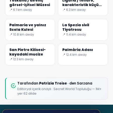
Toskana / direniş
Liguria / tellaro,
görsel-işitsel Müzesi
karakteristik küçük
bir balıkçı köyü
📍 6.1 km away
📍 6.3 km away
Palmaria ve yalnız
La Spezia sivil
Scola Kulesi
Tiyatrosu
📍 10.8 km away
📍 11.4 km away
San Pietro Kilisesi-
Palmària Adası
kayadaki mucize
📍 12.4 km away
📍 12.3 km away
Tarafından
Patrizia Troise
· den Sarzana
Editoryal içerik onaylı · Secret World Topluluğu — 1M+
yer 62 dilde