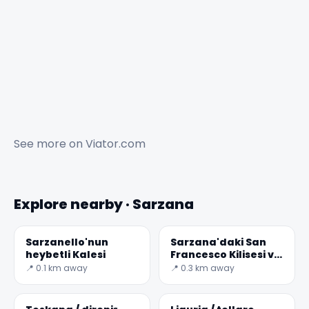
See more on
Viator.com
Explore nearby · Sarzana
Sarzanello'nun
Sarzana'daki San
heybetli Kalesi
Francesco Kilisesi ve
Manastırı
📍 0.1 km away
📍 0.3 km away