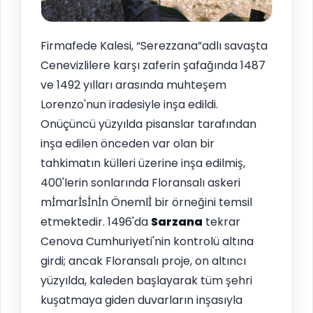
Firmafede Kalesi, “Serezzana”adlı savaşta
Cenevizlilere karşı zaferin şafağında 1487
ve 1492 yılları arasında muhteşem
Lorenzo'nun iradesiyle inşa edildi.
Onüçüncü yüzyılda pisanslar tarafından
inşa edilen önceden var olan bir
tahkimatın külleri üzerine inşa edilmiş,
400'lerin sonlarında Floransalı askeri
mİmarİsİnİn Önemlİ bir örneğini temsil
etmektedir. 1496'da
Sarzana
tekrar
Cenova Cumhuriyeti'nin kontrolü altına
girdi; ancak Floransalı proje, on altıncı
yüzyılda, kaleden başlayarak tüm şehri
kuşatmaya giden duvarların inşasıyla