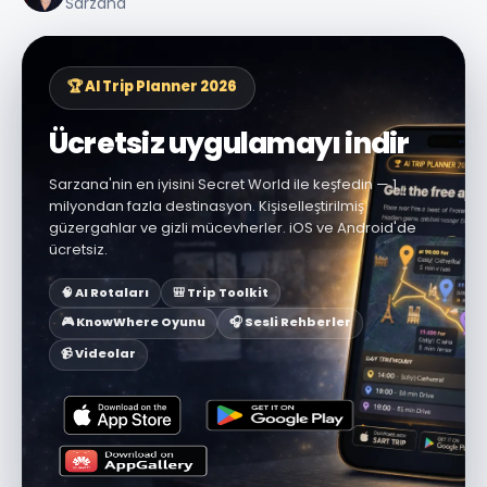
Sarzana
🏆 AI Trip Planner 2026
Ücretsiz uygulamayı indir
Sarzana'nin en iyisini Secret World ile keşfedin — 1
milyondan fazla destinasyon. Kişiselleştirilmiş
güzergahlar ve gizli mücevherler. iOS ve Android'de
ücretsiz.
🧠 AI Rotaları
🎒 Trip Toolkit
🎮 KnowWhere Oyunu
🎧 Sesli Rehberler
📹 Videolar